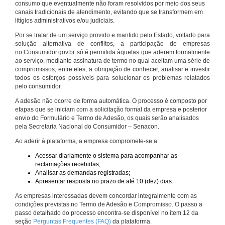
consumo que eventualmente não foram resolvidos por meio dos seus
canais tradicionais de atendimento, evitando que se transformem em
litígios administrativos e/ou judiciais.
Por se tratar de um serviço provido e mantido pelo Estado, voltado para
solução alternativa de conflitos, a participação de empresas
no Consumidor.gov.br só é permitida àquelas que aderem formalmente
ao serviço, mediante assinatura de termo no qual aceitam uma série de
compromissos, entre eles, a obrigação de conhecer, analisar e investir
todos os esforços possíveis para solucionar os problemas relatados
pelo consumidor.
A adesão não ocorre de forma automática. O processo é composto por
etapas que se iniciam com a solicitação formal da empresa e posterior
envio do Formulário e Termo de Adesão, os quais serão analisados
pela Secretaria Nacional do Consumidor – Senacon.
Ao aderir à plataforma, a empresa compromete-se a:
Acessar diariamente o sistema para acompanhar as
reclamações recebidas;
Analisar as demandas registradas;
Apresentar resposta no prazo de até 10 (dez) dias.
As empresas interessadas devem concordar integralmente com as
condições previstas no Termo de Adesão e Compromisso. O passo a
passo detalhado do processo encontra-se disponível no item 12 da
seção
Perguntas Frequentes (FAQ)
da plataforma.