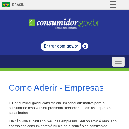
BRASIL
Simplifique!
Comunica BR
Participe
Acesso à informação
Entrar com
gov.br
Legislação
Canais
Toggle
naviga
Como Aderir - Empresas
O Consumidor.gov.br consiste em um canal alternativo para o
consumidor resolver seu problema diretamente com as empresas
cadastradas.
Ele não visa substituir o SAC das empresas. Seu objetivo é ampliar o
acesso dos consumidores à busca pela solução de conflitos de