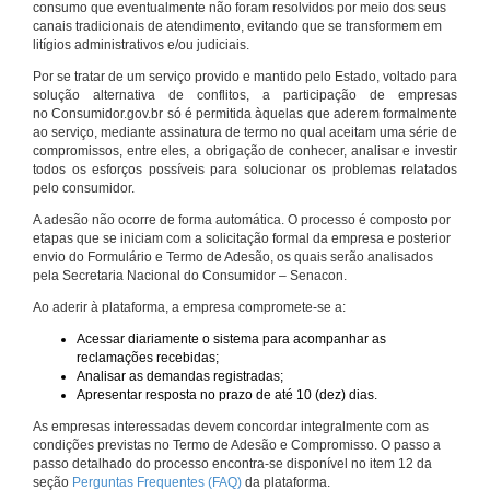
consumo que eventualmente não foram resolvidos por meio dos seus
canais tradicionais de atendimento, evitando que se transformem em
litígios administrativos e/ou judiciais.
Por se tratar de um serviço provido e mantido pelo Estado, voltado para
solução alternativa de conflitos, a participação de empresas
no Consumidor.gov.br só é permitida àquelas que aderem formalmente
ao serviço, mediante assinatura de termo no qual aceitam uma série de
compromissos, entre eles, a obrigação de conhecer, analisar e investir
todos os esforços possíveis para solucionar os problemas relatados
pelo consumidor.
A adesão não ocorre de forma automática. O processo é composto por
etapas que se iniciam com a solicitação formal da empresa e posterior
envio do Formulário e Termo de Adesão, os quais serão analisados
pela Secretaria Nacional do Consumidor – Senacon.
Ao aderir à plataforma, a empresa compromete-se a:
Acessar diariamente o sistema para acompanhar as
reclamações recebidas;
Analisar as demandas registradas;
Apresentar resposta no prazo de até 10 (dez) dias.
As empresas interessadas devem concordar integralmente com as
condições previstas no Termo de Adesão e Compromisso. O passo a
passo detalhado do processo encontra-se disponível no item 12 da
seção
Perguntas Frequentes (FAQ)
da plataforma.