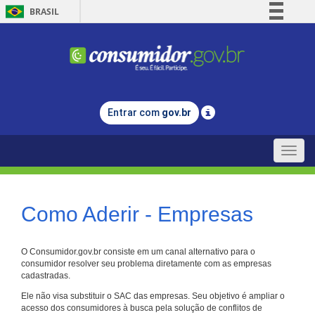
BRASIL
Simplifique!
Comunica BR
Participe
Acesso à informação
Entrar com
gov.br
Legislação
Canais
Toggle
naviga
Como Aderir - Empresas
O Consumidor.gov.br consiste em um canal alternativo para o
consumidor resolver seu problema diretamente com as empresas
cadastradas.
Ele não visa substituir o SAC das empresas. Seu objetivo é ampliar o
acesso dos consumidores à busca pela solução de conflitos de