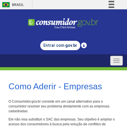
BRASIL
Simplifique!
Comunica BR
Participe
Acesso à informação
Entrar com
gov.br
Legislação
Canais
Toggle
naviga
Como Aderir - Empresas
O Consumidor.gov.br consiste em um canal alternativo para o
consumidor resolver seu problema diretamente com as empresas
cadastradas.
Ele não visa substituir o SAC das empresas. Seu objetivo é ampliar o
acesso dos consumidores à busca pela solução de conflitos de