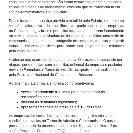
consumo que eventualmente não foram resolvidos por meio dos seus
canais tradicionais de atendimento, evitando que se transformem em
litígios administrativos e/ou judiciais.
Por se tratar de um serviço provido e mantido pelo Estado, voltado para
solução alternativa de conflitos, a participação de empresas
no Consumidor.gov.br só é permitida àquelas que aderem formalmente
ao serviço, mediante assinatura de termo no qual aceitam uma série de
compromissos, entre eles, a obrigação de conhecer, analisar e investir
todos os esforços possíveis para solucionar os problemas relatados
pelo consumidor.
A adesão não ocorre de forma automática. O processo é composto por
etapas que se iniciam com a solicitação formal da empresa e posterior
envio do Formulário e Termo de Adesão, os quais serão analisados
pela Secretaria Nacional do Consumidor – Senacon.
Ao aderir à plataforma, a empresa compromete-se a:
Acessar diariamente o sistema para acompanhar as
reclamações recebidas;
Analisar as demandas registradas;
Apresentar resposta no prazo de até 10 (dez) dias.
As empresas interessadas devem concordar integralmente com as
condições previstas no Termo de Adesão e Compromisso. O passo a
passo detalhado do processo encontra-se disponível no item 12 da
seção
Perguntas Frequentes (FAQ)
da plataforma.