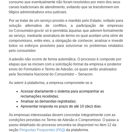
consumo que eventualmente não foram resolvidos por meio dos seus
canais tradicionais de atendimento, evitando que se transformem em
litígios administrativos e/ou judiciais.
Por se tratar de um serviço provido e mantido pelo Estado, voltado para
solução alternativa de conflitos, a participação de empresas
no Consumidor.gov.br só é permitida àquelas que aderem formalmente
ao serviço, mediante assinatura de termo no qual aceitam uma série de
compromissos, entre eles, a obrigação de conhecer, analisar e investir
todos os esforços possíveis para solucionar os problemas relatados
pelo consumidor.
A adesão não ocorre de forma automática. O processo é composto por
etapas que se iniciam com a solicitação formal da empresa e posterior
envio do Formulário e Termo de Adesão, os quais serão analisados
pela Secretaria Nacional do Consumidor – Senacon.
Ao aderir à plataforma, a empresa compromete-se a:
Acessar diariamente o sistema para acompanhar as
reclamações recebidas;
Analisar as demandas registradas;
Apresentar resposta no prazo de até 10 (dez) dias.
As empresas interessadas devem concordar integralmente com as
condições previstas no Termo de Adesão e Compromisso. O passo a
passo detalhado do processo encontra-se disponível no item 12 da
seção
Perguntas Frequentes (FAQ)
da plataforma.