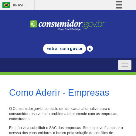
BRASIL
Simplifique!
Comunica BR
Participe
Acesso à informação
Entrar com
gov.br
Legislação
Canais
Toggle
naviga
Como Aderir - Empresas
O Consumidor.gov.br consiste em um canal alternativo para o
consumidor resolver seu problema diretamente com as empresas
cadastradas.
Ele não visa substituir o SAC das empresas. Seu objetivo é ampliar o
acesso dos consumidores à busca pela solução de conflitos de