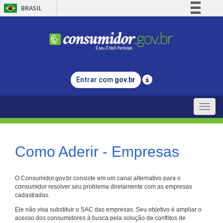
BRASIL
Simplifique!
Comunica BR
Participe
Acesso à informação
Entrar com
gov.br
Legislação
Canais
Toggle
naviga
Como Aderir - Empresas
O Consumidor.gov.br consiste em um canal alternativo para o
consumidor resolver seu problema diretamente com as empresas
cadastradas.
Ele não visa substituir o SAC das empresas. Seu objetivo é ampliar o
acesso dos consumidores à busca pela solução de conflitos de