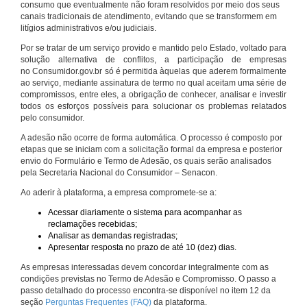
consumo que eventualmente não foram resolvidos por meio dos seus
canais tradicionais de atendimento, evitando que se transformem em
litígios administrativos e/ou judiciais.
Por se tratar de um serviço provido e mantido pelo Estado, voltado para
solução alternativa de conflitos, a participação de empresas
no Consumidor.gov.br só é permitida àquelas que aderem formalmente
ao serviço, mediante assinatura de termo no qual aceitam uma série de
compromissos, entre eles, a obrigação de conhecer, analisar e investir
todos os esforços possíveis para solucionar os problemas relatados
pelo consumidor.
A adesão não ocorre de forma automática. O processo é composto por
etapas que se iniciam com a solicitação formal da empresa e posterior
envio do Formulário e Termo de Adesão, os quais serão analisados
pela Secretaria Nacional do Consumidor – Senacon.
Ao aderir à plataforma, a empresa compromete-se a:
Acessar diariamente o sistema para acompanhar as
reclamações recebidas;
Analisar as demandas registradas;
Apresentar resposta no prazo de até 10 (dez) dias.
As empresas interessadas devem concordar integralmente com as
condições previstas no Termo de Adesão e Compromisso. O passo a
passo detalhado do processo encontra-se disponível no item 12 da
seção
Perguntas Frequentes (FAQ)
da plataforma.