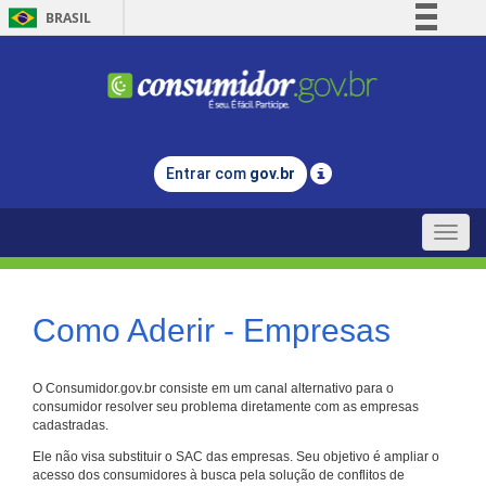
BRASIL
Simplifique!
Comunica BR
Participe
Acesso à informação
Entrar com
gov.br
Legislação
Canais
Toggle
naviga
Como Aderir - Empresas
O Consumidor.gov.br consiste em um canal alternativo para o
consumidor resolver seu problema diretamente com as empresas
cadastradas.
Ele não visa substituir o SAC das empresas. Seu objetivo é ampliar o
acesso dos consumidores à busca pela solução de conflitos de