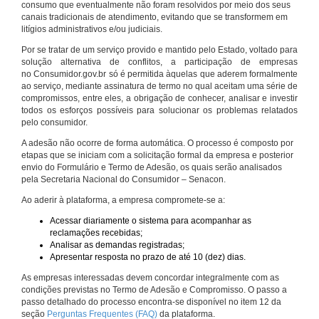
consumo que eventualmente não foram resolvidos por meio dos seus
canais tradicionais de atendimento, evitando que se transformem em
litígios administrativos e/ou judiciais.
Por se tratar de um serviço provido e mantido pelo Estado, voltado para
solução alternativa de conflitos, a participação de empresas
no Consumidor.gov.br só é permitida àquelas que aderem formalmente
ao serviço, mediante assinatura de termo no qual aceitam uma série de
compromissos, entre eles, a obrigação de conhecer, analisar e investir
todos os esforços possíveis para solucionar os problemas relatados
pelo consumidor.
A adesão não ocorre de forma automática. O processo é composto por
etapas que se iniciam com a solicitação formal da empresa e posterior
envio do Formulário e Termo de Adesão, os quais serão analisados
pela Secretaria Nacional do Consumidor – Senacon.
Ao aderir à plataforma, a empresa compromete-se a:
Acessar diariamente o sistema para acompanhar as
reclamações recebidas;
Analisar as demandas registradas;
Apresentar resposta no prazo de até 10 (dez) dias.
As empresas interessadas devem concordar integralmente com as
condições previstas no Termo de Adesão e Compromisso. O passo a
passo detalhado do processo encontra-se disponível no item 12 da
seção
Perguntas Frequentes (FAQ)
da plataforma.