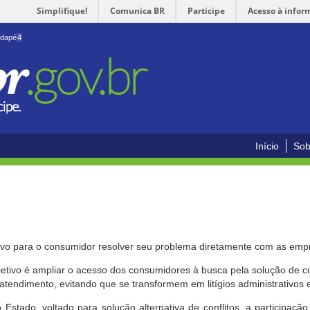
Simplifique!
Comunica BR
Participe
Acesso à infor
odapé
4
Início
Sob
ivo para o consumidor resolver seu problema diretamente com as emp
bjetivo é ampliar o acesso dos consumidores à busca pela solução de 
atendimento, evitando que se transformem em litígios administrativos e/
 Estado, voltado para solução alternativa de conflitos, a participa