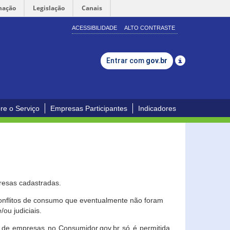
mação
Legislação
Canais
ACESSIBILIDADE
ALTO CONTRASTE
Entrar com
gov.br
re o Serviço
Empresas Participantes
Indicadores
resas cadastradas.
conflitos de consumo que eventualmente não foram
ou judiciais.
ção de empresas no Consumidor.gov.br só é permitida