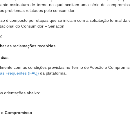
nte assinatura de termo no qual aceitam uma série de compromissos
r os problemas relatados pelo consumidor.
so é composto por etapas que se iniciam com a solicitação formal da 
 Nacional do Consumidor – Senacon.
a:
har as reclamações recebidas;
 dias.
almente com as condições previstas no Termo de Adesão e Compromis
as Frequentes (FAQ)
da plataforma.
as orientações abaixo:
o e Compromisso
.