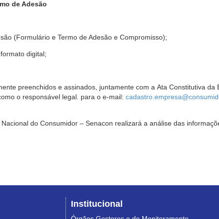
rmo de Adesão
são (Formulário e Termo de Adesão e Compromisso);
ormato digital;
ente preenchidos e assinados, juntamente com a Ata Constitutiva da 
omo o responsável legal. para o e-mail:
cadastro.empresa@consumido
Nacional do Consumidor – Senacon realizará a análise das informaçõe
Institucional
Órgãos Gestores e de Monitoramento