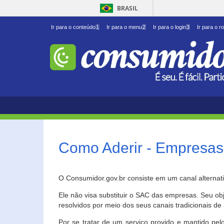
BRASIL
Ir para o conteúdo
1
Ir para o menu
2
Ir para o login
3
Ir para o r
Como Aderir - Empresas
O Consumidor.gov.br consiste em um canal alternat
Ele não visa substituir o SAC das empresas. Seu o
resolvidos por meio dos seus canais tradicionais de 
Por se tratar de um serviço provido e mantido pelo