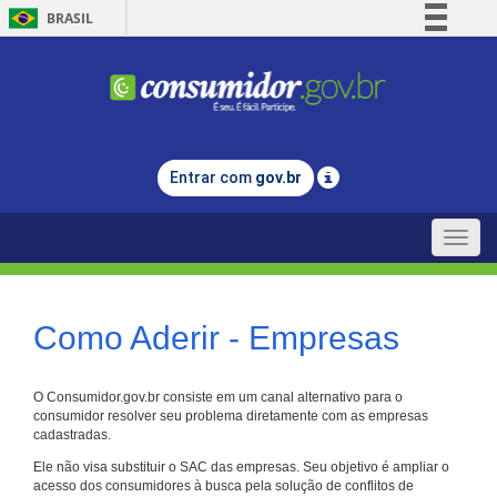
BRASIL
Simplifique!
Comunica BR
Participe
Acesso à informação
Entrar com
gov.br
Legislação
Canais
Toggle
naviga
Como Aderir - Empresas
O Consumidor.gov.br consiste em um canal alternativo para o
consumidor resolver seu problema diretamente com as empresas
cadastradas.
Ele não visa substituir o SAC das empresas. Seu objetivo é ampliar o
acesso dos consumidores à busca pela solução de conflitos de