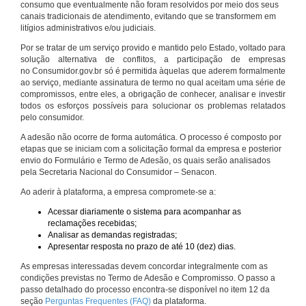
consumo que eventualmente não foram resolvidos por meio dos seus
canais tradicionais de atendimento, evitando que se transformem em
litígios administrativos e/ou judiciais.
Por se tratar de um serviço provido e mantido pelo Estado, voltado para
solução alternativa de conflitos, a participação de empresas
no Consumidor.gov.br só é permitida àquelas que aderem formalmente
ao serviço, mediante assinatura de termo no qual aceitam uma série de
compromissos, entre eles, a obrigação de conhecer, analisar e investir
todos os esforços possíveis para solucionar os problemas relatados
pelo consumidor.
A adesão não ocorre de forma automática. O processo é composto por
etapas que se iniciam com a solicitação formal da empresa e posterior
envio do Formulário e Termo de Adesão, os quais serão analisados
pela Secretaria Nacional do Consumidor – Senacon.
Ao aderir à plataforma, a empresa compromete-se a:
Acessar diariamente o sistema para acompanhar as
reclamações recebidas;
Analisar as demandas registradas;
Apresentar resposta no prazo de até 10 (dez) dias.
As empresas interessadas devem concordar integralmente com as
condições previstas no Termo de Adesão e Compromisso. O passo a
passo detalhado do processo encontra-se disponível no item 12 da
seção
Perguntas Frequentes (FAQ)
da plataforma.