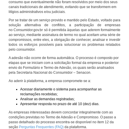
consumo que eventualmente não foram resolvidos por meio dos seus
canais tradicionais de atendimento, evitando que se transformem em
litígios administrativos e/ou judiciais.
Por se tratar de um serviço provido e mantido pelo Estado, voltado para
solução alternativa de conflitos, a participação de empresas
no Consumidor.gov.br só é permitida àquelas que aderem formalmente
ao serviço, mediante assinatura de termo no qual aceitam uma série de
compromissos, entre eles, a obrigação de conhecer, analisar e investir
todos os esforços possíveis para solucionar os problemas relatados
pelo consumidor.
A adesão não ocorre de forma automática. O processo é composto por
etapas que se iniciam com a solicitação formal da empresa e posterior
envio do Formulário e Termo de Adesão, os quais serão analisados
pela Secretaria Nacional do Consumidor – Senacon.
Ao aderir à plataforma, a empresa compromete-se a:
Acessar diariamente o sistema para acompanhar as
reclamações recebidas;
Analisar as demandas registradas;
Apresentar resposta no prazo de até 10 (dez) dias.
As empresas interessadas devem concordar integralmente com as
condições previstas no Termo de Adesão e Compromisso. O passo a
passo detalhado do processo encontra-se disponível no item 12 da
seção
Perguntas Frequentes (FAQ)
da plataforma.