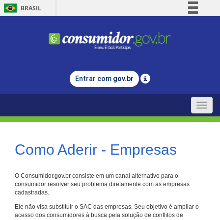
BRASIL
Simplifique!
Comunica BR
Participe
Acesso à informação
Entrar com
gov.br
Legislação
Canais
Toggle
naviga
Como Aderir - Empresas
O Consumidor.gov.br consiste em um canal alternativo para o
consumidor resolver seu problema diretamente com as empresas
cadastradas.
Ele não visa substituir o SAC das empresas. Seu objetivo é ampliar o
acesso dos consumidores à busca pela solução de conflitos de