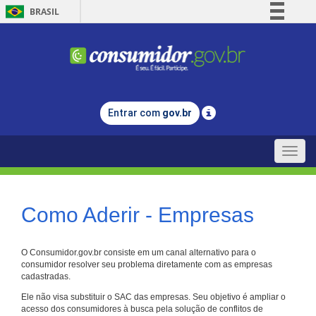
BRASIL
Simplifique!
Comunica BR
Participe
Acesso à informação
Entrar com
gov.br
Legislação
Canais
Toggle
naviga
Como Aderir - Empresas
O Consumidor.gov.br consiste em um canal alternativo para o
consumidor resolver seu problema diretamente com as empresas
cadastradas.
Ele não visa substituir o SAC das empresas. Seu objetivo é ampliar o
acesso dos consumidores à busca pela solução de conflitos de