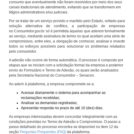
consumo que eventualmente não foram resolvidos por meio dos seus
canais tradicionais de atendimento, evitando que se transformem em
litígios administrativos e/ou judiciais.
Por se tratar de um serviço provido e mantido pelo Estado, voltado para
solução alternativa de conflitos, a participação de empresas
no Consumidor.gov.br só é permitida àquelas que aderem formalmente
ao serviço, mediante assinatura de termo no qual aceitam uma série de
compromissos, entre eles, a obrigação de conhecer, analisar e investir
todos os esforços possíveis para solucionar os problemas relatados
pelo consumidor.
A adesão não ocorre de forma automática. O processo é composto por
etapas que se iniciam com a solicitação formal da empresa e posterior
envio do Formulário e Termo de Adesão, os quais serão analisados
pela Secretaria Nacional do Consumidor – Senacon.
Ao aderir à plataforma, a empresa compromete-se a:
Acessar diariamente o sistema para acompanhar as
reclamações recebidas;
Analisar as demandas registradas;
Apresentar resposta no prazo de até 10 (dez) dias.
As empresas interessadas devem concordar integralmente com as
condições previstas no Termo de Adesão e Compromisso. O passo a
passo detalhado do processo encontra-se disponível no item 12 da
seção
Perguntas Frequentes (FAQ)
da plataforma.