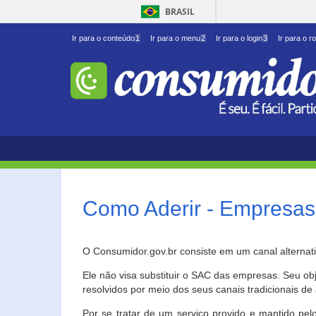
BRASIL
Ir para o conteúdo
1
Ir para o menu
2
Ir para o login
3
Ir para o r
Como Aderir - Empresas
O Consumidor.gov.br consiste em um canal alternat
Ele não visa substituir o SAC das empresas. Seu o
resolvidos por meio dos seus canais tradicionais de 
Por se tratar de um serviço provido e mantido pelo