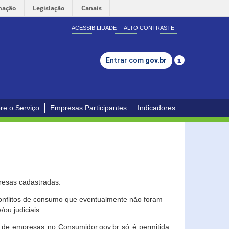
mação
Legislação
Canais
ACESSIBILIDADE
ALTO CONTRASTE
Entrar com
gov.br
re o Serviço
Empresas Participantes
Indicadores
resas cadastradas.
conflitos de consumo que eventualmente não foram
ou judiciais.
ção de empresas no Consumidor.gov.br só é permitida