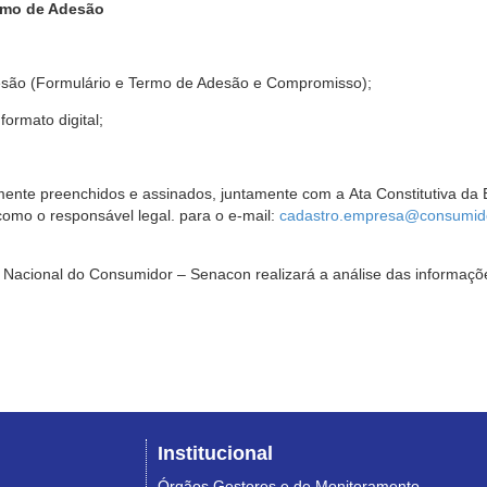
rmo de Adesão
são (Formulário e Termo de Adesão e Compromisso);
ormato digital;
ente preenchidos e assinados, juntamente com a Ata Constitutiva da 
omo o responsável legal. para o e-mail:
cadastro.empresa@consumido
Nacional do Consumidor – Senacon realizará a análise das informaçõe
Institucional
Órgãos Gestores e de Monitoramento