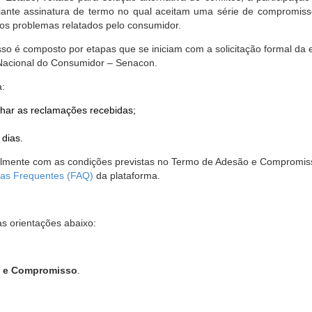
nte assinatura de termo no qual aceitam uma série de compromissos
r os problemas relatados pelo consumidor.
so é composto por etapas que se iniciam com a solicitação formal da 
 Nacional do Consumidor – Senacon.
a:
har as reclamações recebidas;
 dias.
almente com as condições previstas no Termo de Adesão e Compromis
as Frequentes (FAQ)
da plataforma.
as orientações abaixo:
o e Compromisso
.