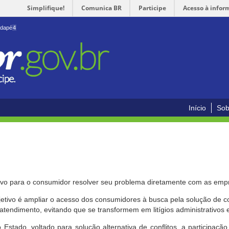
Simplifique!
Comunica BR
Participe
Acesso à infor
odapé
4
Início
Sob
ivo para o consumidor resolver seu problema diretamente com as emp
bjetivo é ampliar o acesso dos consumidores à busca pela solução de 
atendimento, evitando que se transformem em litígios administrativos e/
 Estado, voltado para solução alternativa de conflitos, a participa