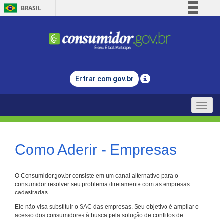
BRASIL
Simplifique!
Comunica BR
Participe
Acesso à informação
Entrar com
gov.br
Legislação
Canais
Toggle
naviga
Como Aderir - Empresas
O Consumidor.gov.br consiste em um canal alternativo para o
consumidor resolver seu problema diretamente com as empresas
cadastradas.
Ele não visa substituir o SAC das empresas. Seu objetivo é ampliar o
acesso dos consumidores à busca pela solução de conflitos de