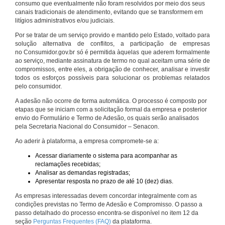
consumo que eventualmente não foram resolvidos por meio dos seus
canais tradicionais de atendimento, evitando que se transformem em
litígios administrativos e/ou judiciais.
Por se tratar de um serviço provido e mantido pelo Estado, voltado para
solução alternativa de conflitos, a participação de empresas
no Consumidor.gov.br só é permitida àquelas que aderem formalmente
ao serviço, mediante assinatura de termo no qual aceitam uma série de
compromissos, entre eles, a obrigação de conhecer, analisar e investir
todos os esforços possíveis para solucionar os problemas relatados
pelo consumidor.
A adesão não ocorre de forma automática. O processo é composto por
etapas que se iniciam com a solicitação formal da empresa e posterior
envio do Formulário e Termo de Adesão, os quais serão analisados
pela Secretaria Nacional do Consumidor – Senacon.
Ao aderir à plataforma, a empresa compromete-se a:
Acessar diariamente o sistema para acompanhar as
reclamações recebidas;
Analisar as demandas registradas;
Apresentar resposta no prazo de até 10 (dez) dias.
As empresas interessadas devem concordar integralmente com as
condições previstas no Termo de Adesão e Compromisso. O passo a
passo detalhado do processo encontra-se disponível no item 12 da
seção
Perguntas Frequentes (FAQ)
da plataforma.