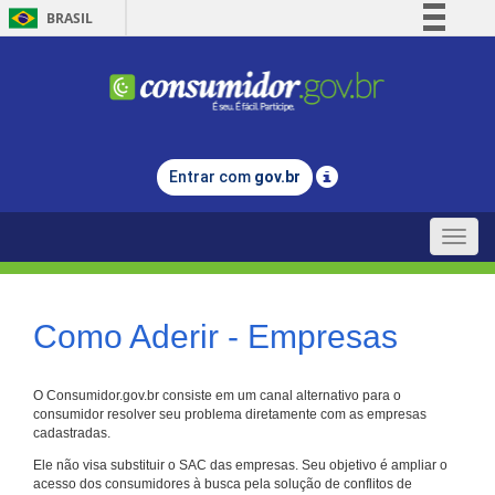
BRASIL
Simplifique!
Comunica BR
Participe
Acesso à informação
Entrar com
gov.br
Legislação
Canais
Toggle
naviga
Como Aderir - Empresas
O Consumidor.gov.br consiste em um canal alternativo para o
consumidor resolver seu problema diretamente com as empresas
cadastradas.
Ele não visa substituir o SAC das empresas. Seu objetivo é ampliar o
acesso dos consumidores à busca pela solução de conflitos de