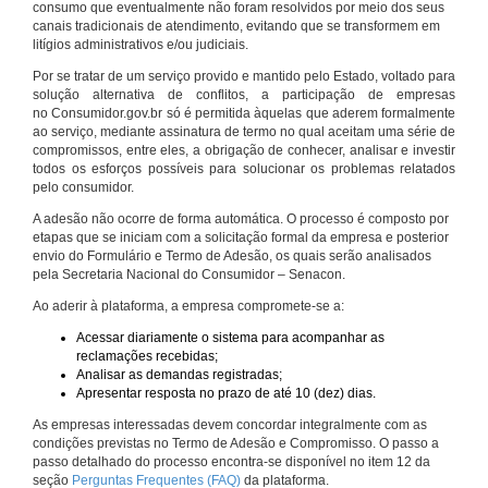
consumo que eventualmente não foram resolvidos por meio dos seus
canais tradicionais de atendimento, evitando que se transformem em
litígios administrativos e/ou judiciais.
Por se tratar de um serviço provido e mantido pelo Estado, voltado para
solução alternativa de conflitos, a participação de empresas
no Consumidor.gov.br só é permitida àquelas que aderem formalmente
ao serviço, mediante assinatura de termo no qual aceitam uma série de
compromissos, entre eles, a obrigação de conhecer, analisar e investir
todos os esforços possíveis para solucionar os problemas relatados
pelo consumidor.
A adesão não ocorre de forma automática. O processo é composto por
etapas que se iniciam com a solicitação formal da empresa e posterior
envio do Formulário e Termo de Adesão, os quais serão analisados
pela Secretaria Nacional do Consumidor – Senacon.
Ao aderir à plataforma, a empresa compromete-se a:
Acessar diariamente o sistema para acompanhar as
reclamações recebidas;
Analisar as demandas registradas;
Apresentar resposta no prazo de até 10 (dez) dias.
As empresas interessadas devem concordar integralmente com as
condições previstas no Termo de Adesão e Compromisso. O passo a
passo detalhado do processo encontra-se disponível no item 12 da
seção
Perguntas Frequentes (FAQ)
da plataforma.