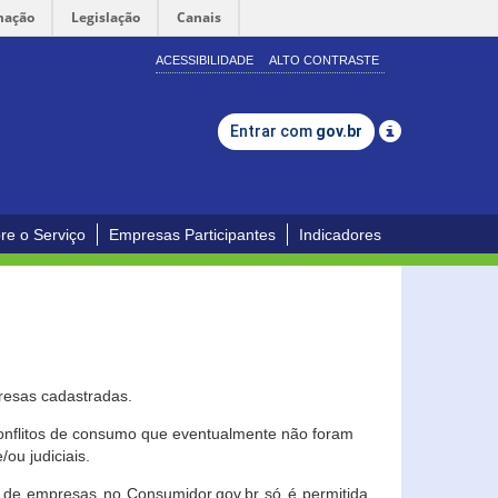
mação
Legislação
Canais
ACESSIBILIDADE
ALTO CONTRASTE
Entrar com
gov.br
re o Serviço
Empresas Participantes
Indicadores
resas cadastradas.
conflitos de consumo que eventualmente não foram
ou judiciais.
ção de empresas no Consumidor.gov.br só é permitida