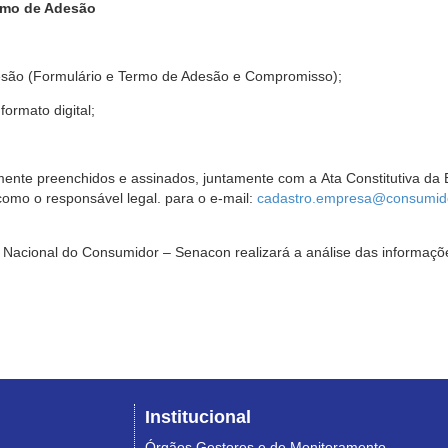
rmo de Adesão
são (Formulário e Termo de Adesão e Compromisso);
ormato digital;
ente preenchidos e assinados, juntamente com a Ata Constitutiva da 
omo o responsável legal. para o e-mail:
cadastro.empresa@consumido
Nacional do Consumidor – Senacon realizará a análise das informaçõe
Institucional
Órgãos Gestores e de Monitoramento