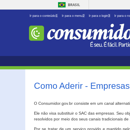
BRASIL
Ir para o conteúdo
1
Ir para o menu
2
Ir para o login
3
Ir para o r
Como Aderir - Empresas
O Consumidor.gov.br consiste em um canal alternat
Ele não visa substituir o SAC das empresas. Seu o
resolvidos por meio dos seus canais tradicionais de 
Por se tratar de um serviço provido e mantido pelo