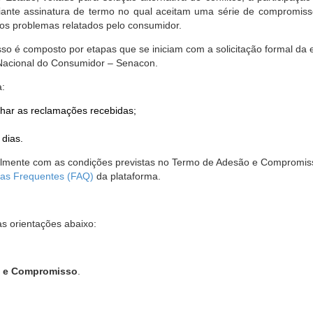
nte assinatura de termo no qual aceitam uma série de compromissos
r os problemas relatados pelo consumidor.
so é composto por etapas que se iniciam com a solicitação formal da 
 Nacional do Consumidor – Senacon.
a:
har as reclamações recebidas;
 dias.
almente com as condições previstas no Termo de Adesão e Compromis
as Frequentes (FAQ)
da plataforma.
as orientações abaixo:
o e Compromisso
.