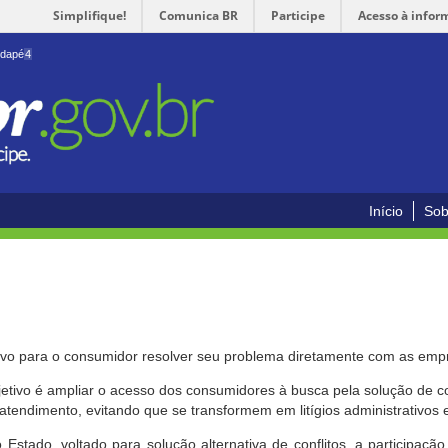
Simplifique!
Comunica BR
Participe
Acesso à infor
odapé
4
Início
Sob
ivo para o consumidor resolver seu problema diretamente com as emp
bjetivo é ampliar o acesso dos consumidores à busca pela solução de 
atendimento, evitando que se transformem em litígios administrativos e/
 Estado, voltado para solução alternativa de conflitos, a participa