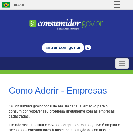
BRASIL
Simplifique!
Comunica BR
Participe
Acesso à informação
Entrar com
gov.br
Legislação
Canais
Toggle
naviga
Como Aderir - Empresas
O Consumidor.gov.br consiste em um canal alternativo para o
consumidor resolver seu problema diretamente com as empresas
cadastradas.
Ele não visa substituir o SAC das empresas. Seu objetivo é ampliar o
acesso dos consumidores à busca pela solução de conflitos de