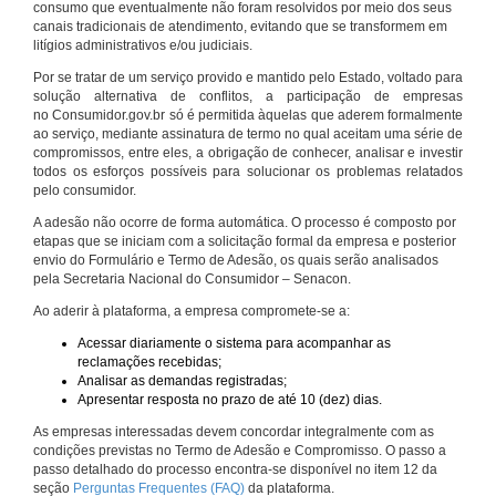
consumo que eventualmente não foram resolvidos por meio dos seus
canais tradicionais de atendimento, evitando que se transformem em
litígios administrativos e/ou judiciais.
Por se tratar de um serviço provido e mantido pelo Estado, voltado para
solução alternativa de conflitos, a participação de empresas
no Consumidor.gov.br só é permitida àquelas que aderem formalmente
ao serviço, mediante assinatura de termo no qual aceitam uma série de
compromissos, entre eles, a obrigação de conhecer, analisar e investir
todos os esforços possíveis para solucionar os problemas relatados
pelo consumidor.
A adesão não ocorre de forma automática. O processo é composto por
etapas que se iniciam com a solicitação formal da empresa e posterior
envio do Formulário e Termo de Adesão, os quais serão analisados
pela Secretaria Nacional do Consumidor – Senacon.
Ao aderir à plataforma, a empresa compromete-se a:
Acessar diariamente o sistema para acompanhar as
reclamações recebidas;
Analisar as demandas registradas;
Apresentar resposta no prazo de até 10 (dez) dias.
As empresas interessadas devem concordar integralmente com as
condições previstas no Termo de Adesão e Compromisso. O passo a
passo detalhado do processo encontra-se disponível no item 12 da
seção
Perguntas Frequentes (FAQ)
da plataforma.