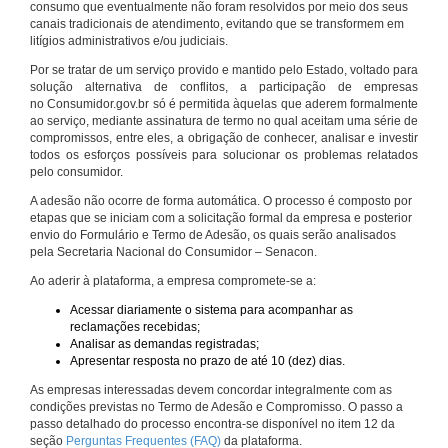
consumo que eventualmente não foram resolvidos por meio dos seus
canais tradicionais de atendimento, evitando que se transformem em
litígios administrativos e/ou judiciais.
Por se tratar de um serviço provido e mantido pelo Estado, voltado para
solução alternativa de conflitos, a participação de empresas
no Consumidor.gov.br só é permitida àquelas que aderem formalmente
ao serviço, mediante assinatura de termo no qual aceitam uma série de
compromissos, entre eles, a obrigação de conhecer, analisar e investir
todos os esforços possíveis para solucionar os problemas relatados
pelo consumidor.
A adesão não ocorre de forma automática. O processo é composto por
etapas que se iniciam com a solicitação formal da empresa e posterior
envio do Formulário e Termo de Adesão, os quais serão analisados
pela Secretaria Nacional do Consumidor – Senacon.
Ao aderir à plataforma, a empresa compromete-se a:
Acessar diariamente o sistema para acompanhar as
reclamações recebidas;
Analisar as demandas registradas;
Apresentar resposta no prazo de até 10 (dez) dias.
As empresas interessadas devem concordar integralmente com as
condições previstas no Termo de Adesão e Compromisso. O passo a
passo detalhado do processo encontra-se disponível no item 12 da
seção
Perguntas Frequentes (FAQ)
da plataforma.