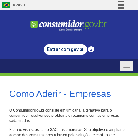
BRASIL
Simplifique!
Comunica BR
Participe
Acesso à informação
Entrar com
gov.br
Legislação
Canais
Toggle
naviga
Como Aderir - Empresas
O Consumidor.gov.br consiste em um canal alternativo para o
consumidor resolver seu problema diretamente com as empresas
cadastradas.
Ele não visa substituir o SAC das empresas. Seu objetivo é ampliar o
acesso dos consumidores à busca pela solução de conflitos de