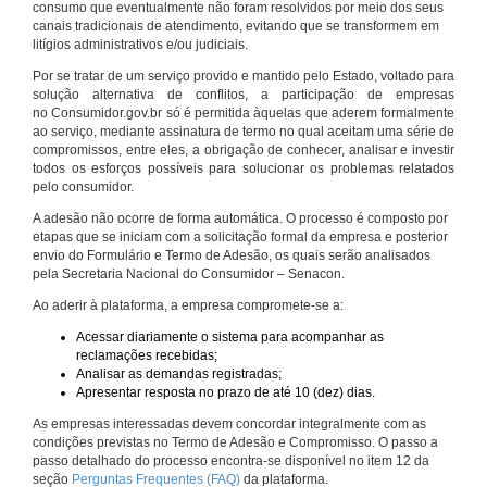
consumo que eventualmente não foram resolvidos por meio dos seus
canais tradicionais de atendimento, evitando que se transformem em
litígios administrativos e/ou judiciais.
Por se tratar de um serviço provido e mantido pelo Estado, voltado para
solução alternativa de conflitos, a participação de empresas
no Consumidor.gov.br só é permitida àquelas que aderem formalmente
ao serviço, mediante assinatura de termo no qual aceitam uma série de
compromissos, entre eles, a obrigação de conhecer, analisar e investir
todos os esforços possíveis para solucionar os problemas relatados
pelo consumidor.
A adesão não ocorre de forma automática. O processo é composto por
etapas que se iniciam com a solicitação formal da empresa e posterior
envio do Formulário e Termo de Adesão, os quais serão analisados
pela Secretaria Nacional do Consumidor – Senacon.
Ao aderir à plataforma, a empresa compromete-se a:
Acessar diariamente o sistema para acompanhar as
reclamações recebidas;
Analisar as demandas registradas;
Apresentar resposta no prazo de até 10 (dez) dias.
As empresas interessadas devem concordar integralmente com as
condições previstas no Termo de Adesão e Compromisso. O passo a
passo detalhado do processo encontra-se disponível no item 12 da
seção
Perguntas Frequentes (FAQ)
da plataforma.