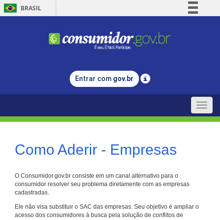
BRASIL
Simplifique!
Comunica BR
Participe
Acesso à informação
Entrar com
gov.br
Legislação
Canais
Toggle
naviga
Como Aderir - Empresas
O Consumidor.gov.br consiste em um canal alternativo para o
consumidor resolver seu problema diretamente com as empresas
cadastradas.
Ele não visa substituir o SAC das empresas. Seu objetivo é ampliar o
acesso dos consumidores à busca pela solução de conflitos de