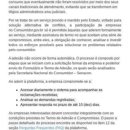
consumo que eventualmente não foram resolvidos por meio dos seus
canais tradicionais de atendimento, evitando que se transformem em
litígios administrativos e/ou judiciais.
Por se tratar de um serviço provido e mantido pelo Estado, voltado para
solução alternativa de conflitos, a participação de empresas
no Consumidor.gov.br só é permitida àquelas que aderem formalmente
ao serviço, mediante assinatura de termo no qual aceitam uma série de
compromissos, entre eles, a obrigação de conhecer, analisar e investir
todos os esforços possíveis para solucionar os problemas relatados
pelo consumidor.
A adesão não ocorre de forma automática. O processo é composto por
etapas que se iniciam com a solicitação formal da empresa e posterior
envio do Formulário e Termo de Adesão, os quais serão analisados
pela Secretaria Nacional do Consumidor – Senacon.
Ao aderir à plataforma, a empresa compromete-se a:
Acessar diariamente o sistema para acompanhar as
reclamações recebidas;
Analisar as demandas registradas;
Apresentar resposta no prazo de até 10 (dez) dias.
As empresas interessadas devem concordar integralmente com as
condições previstas no Termo de Adesão e Compromisso. O passo a
passo detalhado do processo encontra-se disponível no item 12 da
seção
Perguntas Frequentes (FAQ)
da plataforma.