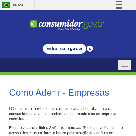
BRASIL
Simplifique!
Comunica BR
Participe
Acesso à informação
Entrar com
gov.br
Legislação
Canais
Toggle
naviga
Como Aderir - Empresas
O Consumidor.gov.br consiste em um canal alternativo para o
consumidor resolver seu problema diretamente com as empresas
cadastradas.
Ele não visa substituir o SAC das empresas. Seu objetivo é ampliar o
acesso dos consumidores à busca pela solução de conflitos de