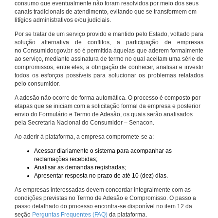
consumo que eventualmente não foram resolvidos por meio dos seus
canais tradicionais de atendimento, evitando que se transformem em
litígios administrativos e/ou judiciais.
Por se tratar de um serviço provido e mantido pelo Estado, voltado para
solução alternativa de conflitos, a participação de empresas
no Consumidor.gov.br só é permitida àquelas que aderem formalmente
ao serviço, mediante assinatura de termo no qual aceitam uma série de
compromissos, entre eles, a obrigação de conhecer, analisar e investir
todos os esforços possíveis para solucionar os problemas relatados
pelo consumidor.
A adesão não ocorre de forma automática. O processo é composto por
etapas que se iniciam com a solicitação formal da empresa e posterior
envio do Formulário e Termo de Adesão, os quais serão analisados
pela Secretaria Nacional do Consumidor – Senacon.
Ao aderir à plataforma, a empresa compromete-se a:
Acessar diariamente o sistema para acompanhar as
reclamações recebidas;
Analisar as demandas registradas;
Apresentar resposta no prazo de até 10 (dez) dias.
As empresas interessadas devem concordar integralmente com as
condições previstas no Termo de Adesão e Compromisso. O passo a
passo detalhado do processo encontra-se disponível no item 12 da
seção
Perguntas Frequentes (FAQ)
da plataforma.