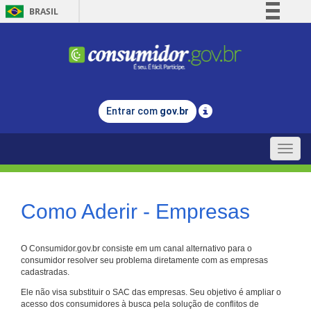
BRASIL
Simplifique!
Comunica BR
Participe
Acesso à informação
Entrar com
gov.br
Legislação
Canais
Toggle
naviga
Como Aderir - Empresas
O Consumidor.gov.br consiste em um canal alternativo para o
consumidor resolver seu problema diretamente com as empresas
cadastradas.
Ele não visa substituir o SAC das empresas. Seu objetivo é ampliar o
acesso dos consumidores à busca pela solução de conflitos de