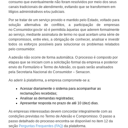
consumo que eventualmente não foram resolvidos por meio dos seus
canais tradicionais de atendimento, evitando que se transformem em
litígios administrativos e/ou judiciais.
Por se tratar de um serviço provido e mantido pelo Estado, voltado para
solução alternativa de conflitos, a participação de empresas
no Consumidor.gov.br só é permitida àquelas que aderem formalmente
ao serviço, mediante assinatura de termo no qual aceitam uma série de
compromissos, entre eles, a obrigação de conhecer, analisar e investir
todos os esforços possíveis para solucionar os problemas relatados
pelo consumidor.
A adesão não ocorre de forma automática. O processo é composto por
etapas que se iniciam com a solicitação formal da empresa e posterior
envio do Formulário e Termo de Adesão, os quais serão analisados
pela Secretaria Nacional do Consumidor – Senacon.
Ao aderir à plataforma, a empresa compromete-se a:
Acessar diariamente o sistema para acompanhar as
reclamações recebidas;
Analisar as demandas registradas;
Apresentar resposta no prazo de até 10 (dez) dias.
As empresas interessadas devem concordar integralmente com as
condições previstas no Termo de Adesão e Compromisso. O passo a
passo detalhado do processo encontra-se disponível no item 12 da
seção
Perguntas Frequentes (FAQ)
da plataforma.