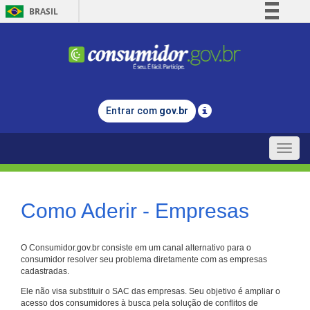
BRASIL
Simplifique!
Comunica BR
Participe
Acesso à informação
Entrar com
gov.br
Legislação
Canais
Toggle
naviga
Como Aderir - Empresas
O Consumidor.gov.br consiste em um canal alternativo para o
consumidor resolver seu problema diretamente com as empresas
cadastradas.
Ele não visa substituir o SAC das empresas. Seu objetivo é ampliar o
acesso dos consumidores à busca pela solução de conflitos de