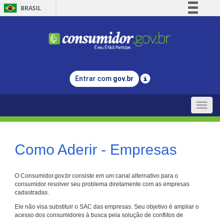
BRASIL
Simplifique!
Comunica BR
Participe
Acesso à informação
Entrar com
gov.br
Legislação
Canais
Toggle
naviga
Como Aderir - Empresas
O Consumidor.gov.br consiste em um canal alternativo para o
consumidor resolver seu problema diretamente com as empresas
cadastradas.
Ele não visa substituir o SAC das empresas. Seu objetivo é ampliar o
acesso dos consumidores à busca pela solução de conflitos de