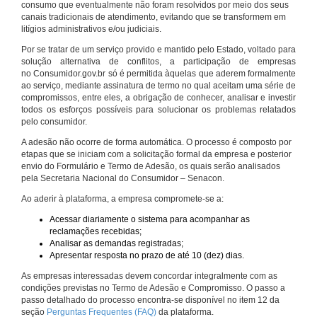
consumo que eventualmente não foram resolvidos por meio dos seus
canais tradicionais de atendimento, evitando que se transformem em
litígios administrativos e/ou judiciais.
Por se tratar de um serviço provido e mantido pelo Estado, voltado para
solução alternativa de conflitos, a participação de empresas
no Consumidor.gov.br só é permitida àquelas que aderem formalmente
ao serviço, mediante assinatura de termo no qual aceitam uma série de
compromissos, entre eles, a obrigação de conhecer, analisar e investir
todos os esforços possíveis para solucionar os problemas relatados
pelo consumidor.
A adesão não ocorre de forma automática. O processo é composto por
etapas que se iniciam com a solicitação formal da empresa e posterior
envio do Formulário e Termo de Adesão, os quais serão analisados
pela Secretaria Nacional do Consumidor – Senacon.
Ao aderir à plataforma, a empresa compromete-se a:
Acessar diariamente o sistema para acompanhar as
reclamações recebidas;
Analisar as demandas registradas;
Apresentar resposta no prazo de até 10 (dez) dias.
As empresas interessadas devem concordar integralmente com as
condições previstas no Termo de Adesão e Compromisso. O passo a
passo detalhado do processo encontra-se disponível no item 12 da
seção
Perguntas Frequentes (FAQ)
da plataforma.