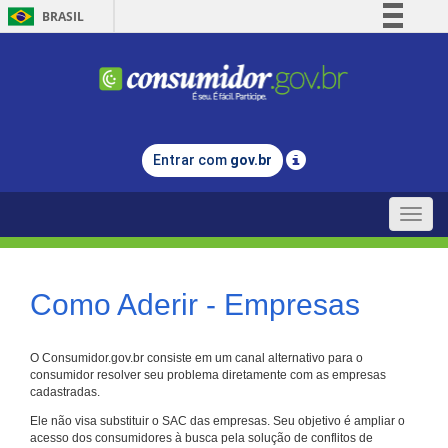
BRASIL
Simplifique!
Comunica BR
Participe
Acesso à informação
Entrar com
gov.br
Legislação
Canais
Toggle
naviga
Como Aderir - Empresas
O Consumidor.gov.br consiste em um canal alternativo para o
consumidor resolver seu problema diretamente com as empresas
cadastradas.
Ele não visa substituir o SAC das empresas. Seu objetivo é ampliar o
acesso dos consumidores à busca pela solução de conflitos de