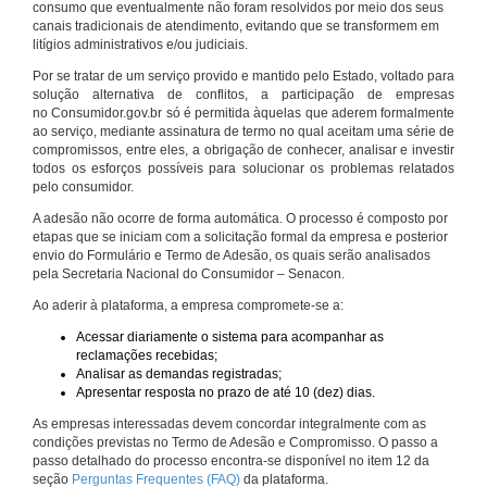
consumo que eventualmente não foram resolvidos por meio dos seus
canais tradicionais de atendimento, evitando que se transformem em
litígios administrativos e/ou judiciais.
Por se tratar de um serviço provido e mantido pelo Estado, voltado para
solução alternativa de conflitos, a participação de empresas
no Consumidor.gov.br só é permitida àquelas que aderem formalmente
ao serviço, mediante assinatura de termo no qual aceitam uma série de
compromissos, entre eles, a obrigação de conhecer, analisar e investir
todos os esforços possíveis para solucionar os problemas relatados
pelo consumidor.
A adesão não ocorre de forma automática. O processo é composto por
etapas que se iniciam com a solicitação formal da empresa e posterior
envio do Formulário e Termo de Adesão, os quais serão analisados
pela Secretaria Nacional do Consumidor – Senacon.
Ao aderir à plataforma, a empresa compromete-se a:
Acessar diariamente o sistema para acompanhar as
reclamações recebidas;
Analisar as demandas registradas;
Apresentar resposta no prazo de até 10 (dez) dias.
As empresas interessadas devem concordar integralmente com as
condições previstas no Termo de Adesão e Compromisso. O passo a
passo detalhado do processo encontra-se disponível no item 12 da
seção
Perguntas Frequentes (FAQ)
da plataforma.