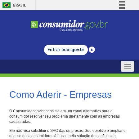
BRASIL
Simplifique!
Comunica BR
Participe
Acesso à informação
Entrar com
gov.br
Legislação
Canais
Toggle
naviga
Como Aderir - Empresas
O Consumidor.gov.br consiste em um canal alternativo para o
consumidor resolver seu problema diretamente com as empresas
cadastradas.
Ele não visa substituir o SAC das empresas. Seu objetivo é ampliar o
acesso dos consumidores à busca pela solução de conflitos de