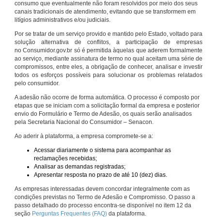
consumo que eventualmente não foram resolvidos por meio dos seus
canais tradicionais de atendimento, evitando que se transformem em
litígios administrativos e/ou judiciais.
Por se tratar de um serviço provido e mantido pelo Estado, voltado para
solução alternativa de conflitos, a participação de empresas
no Consumidor.gov.br só é permitida àquelas que aderem formalmente
ao serviço, mediante assinatura de termo no qual aceitam uma série de
compromissos, entre eles, a obrigação de conhecer, analisar e investir
todos os esforços possíveis para solucionar os problemas relatados
pelo consumidor.
A adesão não ocorre de forma automática. O processo é composto por
etapas que se iniciam com a solicitação formal da empresa e posterior
envio do Formulário e Termo de Adesão, os quais serão analisados
pela Secretaria Nacional do Consumidor – Senacon.
Ao aderir à plataforma, a empresa compromete-se a:
Acessar diariamente o sistema para acompanhar as
reclamações recebidas;
Analisar as demandas registradas;
Apresentar resposta no prazo de até 10 (dez) dias.
As empresas interessadas devem concordar integralmente com as
condições previstas no Termo de Adesão e Compromisso. O passo a
passo detalhado do processo encontra-se disponível no item 12 da
seção
Perguntas Frequentes (FAQ)
da plataforma.