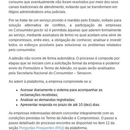
consumo que eventualmente não foram resolvidos por meio dos seus
canais tradicionais de atendimento, evitando que se transformem em
litígios administrativos e/ou judiciais.
Por se tratar de um serviço provido e mantido pelo Estado, voltado para
solução alternativa de conflitos, a participação de empresas
no Consumidor.gov.br só é permitida àquelas que aderem formalmente
ao serviço, mediante assinatura de termo no qual aceitam uma série de
compromissos, entre eles, a obrigação de conhecer, analisar e investir
todos os esforços possíveis para solucionar os problemas relatados
pelo consumidor.
A adesão não ocorre de forma automática. O processo é composto por
etapas que se iniciam com a solicitação formal da empresa e posterior
envio do Formulário e Termo de Adesão, os quais serão analisados
pela Secretaria Nacional do Consumidor – Senacon.
Ao aderir à plataforma, a empresa compromete-se a:
Acessar diariamente o sistema para acompanhar as
reclamações recebidas;
Analisar as demandas registradas;
Apresentar resposta no prazo de até 10 (dez) dias.
As empresas interessadas devem concordar integralmente com as
condições previstas no Termo de Adesão e Compromisso. O passo a
passo detalhado do processo encontra-se disponível no item 12 da
seção
Perguntas Frequentes (FAQ)
da plataforma.