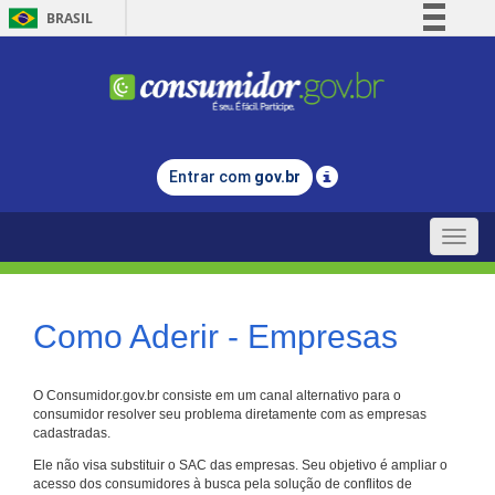
BRASIL
Simplifique!
Comunica BR
Participe
Acesso à informação
Entrar com
gov.br
Legislação
Canais
Toggle
naviga
Como Aderir - Empresas
O Consumidor.gov.br consiste em um canal alternativo para o
consumidor resolver seu problema diretamente com as empresas
cadastradas.
Ele não visa substituir o SAC das empresas. Seu objetivo é ampliar o
acesso dos consumidores à busca pela solução de conflitos de