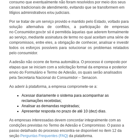
consumo que eventualmente não foram resolvidos por meio dos seus
canais tradicionais de atendimento, evitando que se transformem em
litígios administrativos e/ou judiciais.
Por se tratar de um serviço provido e mantido pelo Estado, voltado para
solução alternativa de conflitos, a participação de empresas
no Consumidor.gov.br só é permitida àquelas que aderem formalmente
ao serviço, mediante assinatura de termo no qual aceitam uma série de
compromissos, entre eles, a obrigação de conhecer, analisar e investir
todos os esforços possíveis para solucionar os problemas relatados
pelo consumidor.
A adesão não ocorre de forma automática. O processo é composto por
etapas que se iniciam com a solicitação formal da empresa e posterior
envio do Formulário e Termo de Adesão, os quais serão analisados
pela Secretaria Nacional do Consumidor – Senacon.
Ao aderir à plataforma, a empresa compromete-se a:
Acessar diariamente o sistema para acompanhar as
reclamações recebidas;
Analisar as demandas registradas;
Apresentar resposta no prazo de até 10 (dez) dias.
As empresas interessadas devem concordar integralmente com as
condições previstas no Termo de Adesão e Compromisso. O passo a
passo detalhado do processo encontra-se disponível no item 12 da
seção
Perguntas Frequentes (FAQ)
da plataforma.