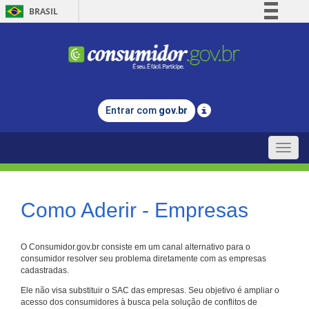
BRASIL
Simplifique!
Comunica BR
Participe
Acesso à informação
Entrar com
gov.br
Legislação
Canais
Toggle
naviga
Como Aderir - Empresas
O Consumidor.gov.br consiste em um canal alternativo para o
consumidor resolver seu problema diretamente com as empresas
cadastradas.
Ele não visa substituir o SAC das empresas. Seu objetivo é ampliar o
acesso dos consumidores à busca pela solução de conflitos de