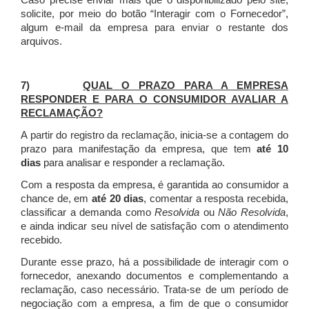
Caso precise enviar mais que o disponibilizado pelo site,
solicite, por meio do botão “Interagir com o Fornecedor”,
algum e-mail da empresa para enviar o restante dos
arquivos.
7)
QUAL O PRAZO PARA A EMPRESA
RESPONDER E PARA O CONSUMIDOR AVALIAR A
RECLAMAÇÃO?
A partir do registro da reclamação, inicia-se a contagem do
prazo para manifestação da empresa, que tem
até 10
dias
para analisar e responder a reclamação.
Com a resposta da empresa, é garantida ao consumidor a
chance de, em
até 20 dias
, comentar a resposta recebida,
classificar a demanda como
Resolvida
ou
Não Resolvida
,
e ainda indicar seu nível de satisfação com o atendimento
recebido.
Durante esse prazo, há a possibilidade de interagir com o
fornecedor, anexando documentos e complementando a
reclamação, caso necessário.
Trata-se de um período de
negociação com a empresa, a fim de que o consumidor