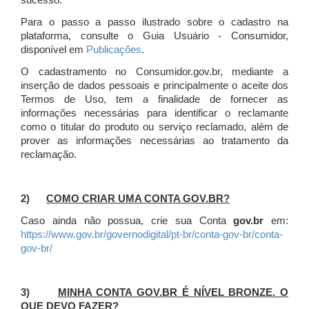
sucesso.
Para o passo a passo ilustrado sobre o cadastro na
plataforma, consulte o Guia Usuário - Consumidor,
disponível em
Publicações
.
O cadastramento no Consumidor.gov.br, mediante a
inserção de dados pessoais e principalmente o aceite dos
Termos de Uso, tem a finalidade de fornecer as
informações necessárias para identificar o reclamante
como o titular do produto ou serviço reclamado, além de
prover as informações necessárias ao tratamento da
reclamação.
2)
COMO CRIAR UMA CONTA GOV.BR?
Caso ainda não possua, crie sua Conta
gov.br
em:
https://www.gov.br/governodigital/pt-br/conta-gov-br/conta-
gov-br/
3)
MINHA CONTA GOV.BR É NÍVEL BRONZE. O
QUE DEVO FAZER?