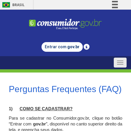
BRASIL
Simplifique!
Comunica BR
Participe
Acesso à informação
Entrar com
gov.br
Legislação
Canais
Toggle
naviga
Perguntas Frequentes (FAQ)
1)
C
OMO SE CADASTRAR?
Para se cadastrar no Consumidor.gov.br, clique no botão
“Entrar com
gov.br
”, disponível no canto superior direito da
tela, e p
reencha seus dados.