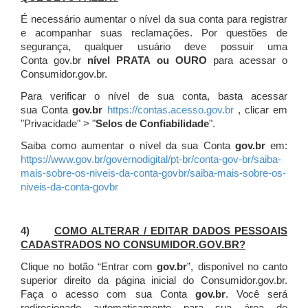
É necessário aumentar o nível da sua conta para registrar
e acompanhar suas reclamações. Por questões de
segurança, qualquer usuário deve possuir uma
Conta gov.br
nível PRATA ou OURO
para acessar o
Consumidor.gov.br.
Para verificar o nível de sua conta, basta acessar
sua Conta
gov.br
https://contas.acesso.gov.br
, clicar em
"Privacidade" > "
Selos de Confiabilidade
".
Saiba como aumentar o nível da sua Conta
gov.br
em:
https://www.gov.br/governodigital/pt-br/conta-gov-br/saiba-
mais-sobre-os-niveis-da-conta-govbr/saiba-mais-sobre-os-
niveis-da-conta-govbr
4)
COMO ALTERAR / EDITAR DADOS PESSOAIS
CADASTRADOS NO CONSUMIDOR.GOV.BR?
Clique no botão “Entrar com
gov.br
”, disponível no canto
superior direito da página inicial do Consumidor.gov.br.
Faça o acesso com sua Conta
gov.br
. Você será