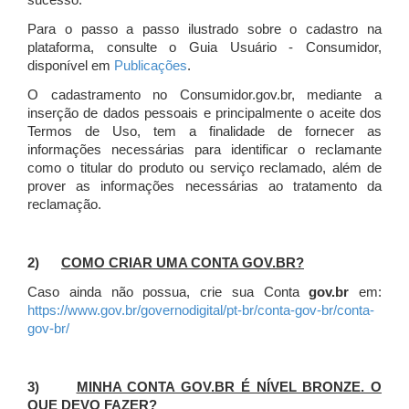
sucesso.
Para o passo a passo ilustrado sobre o cadastro na
plataforma, consulte o Guia Usuário - Consumidor,
disponível em
Publicações
.
O cadastramento no Consumidor.gov.br, mediante a
inserção de dados pessoais e principalmente o aceite dos
Termos de Uso, tem a finalidade de fornecer as
informações necessárias para identificar o reclamante
como o titular do produto ou serviço reclamado, além de
prover as informações necessárias ao tratamento da
reclamação.
2)
COMO CRIAR UMA CONTA GOV.BR?
Caso ainda não possua, crie sua Conta
gov.br
em:
https://www.gov.br/governodigital/pt-br/conta-gov-br/conta-
gov-br/
3)
MINHA CONTA GOV.BR É NÍVEL BRONZE. O
QUE DEVO FAZER?