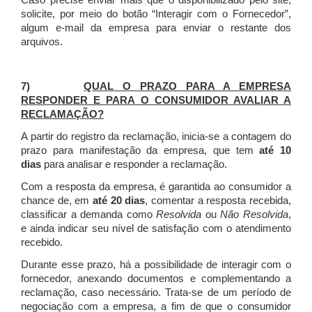
Caso precise enviar mais que o disponibilizado pelo site,
solicite, por meio do botão “Interagir com o Fornecedor”,
algum e-mail da empresa para enviar o restante dos
arquivos.
7)
QUAL O PRAZO PARA A EMPRESA
RESPONDER E PARA O CONSUMIDOR AVALIAR A
RECLAMAÇÃO?
A partir do registro da reclamação, inicia-se a contagem do
prazo para manifestação da empresa, que tem
até 10
dias
para analisar e responder a reclamação.
Com a resposta da empresa, é garantida ao consumidor a
chance de, em
até 20 dias
, comentar a resposta recebida,
classificar a demanda como
Resolvida
ou
Não Resolvida
,
e ainda indicar seu nível de satisfação com o atendimento
recebido.
Durante esse prazo, há a possibilidade de interagir com o
fornecedor, anexando documentos e complementando a
reclamação, caso necessário.
Trata-se de um período de
negociação com a empresa, a fim de que o consumidor