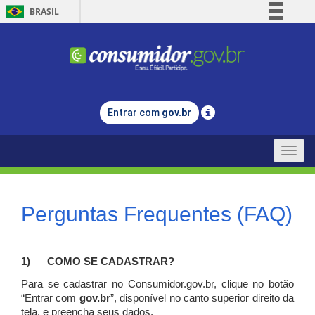
BRASIL
Simplifique!
Comunica BR
Participe
Acesso à informação
Entrar com
gov.br
Legislação
Canais
Toggle
naviga
Perguntas Frequentes (FAQ)
1)
C
OMO SE CADASTRAR?
Para se cadastrar no Consumidor.gov.br, clique no botão
“Entrar com
gov.br
”, disponível no canto superior direito da
tela, e p
reencha seus dados.