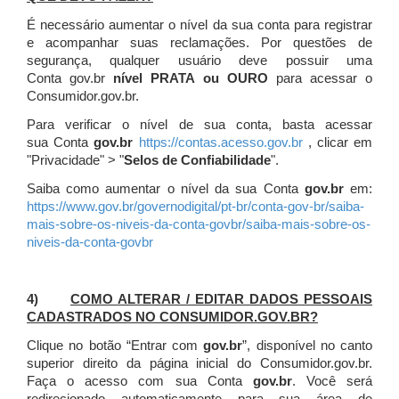
É necessário aumentar o nível da sua conta para registrar
e acompanhar suas reclamações. Por questões de
segurança, qualquer usuário deve possuir uma
Conta gov.br
nível PRATA ou OURO
para acessar o
Consumidor.gov.br.
Para verificar o nível de sua conta, basta acessar
sua Conta
gov.br
https://contas.acesso.gov.br
, clicar em
"Privacidade" > "
Selos de Confiabilidade
".
Saiba como aumentar o nível da sua Conta
gov.br
em:
https://www.gov.br/governodigital/pt-br/conta-gov-br/saiba-
mais-sobre-os-niveis-da-conta-govbr/saiba-mais-sobre-os-
niveis-da-conta-govbr
4)
COMO ALTERAR / EDITAR DADOS PESSOAIS
CADASTRADOS NO CONSUMIDOR.GOV.BR?
Clique no botão “Entrar com
gov.br
”, disponível no canto
superior direito da página inicial do Consumidor.gov.br.
Faça o acesso com sua Conta
gov.br
. Você será