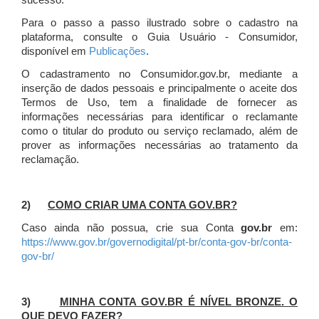
sucesso.
Para o passo a passo ilustrado sobre o cadastro na
plataforma, consulte o Guia Usuário - Consumidor,
disponível em
Publicações
.
O cadastramento no Consumidor.gov.br, mediante a
inserção de dados pessoais e principalmente o aceite dos
Termos de Uso, tem a finalidade de fornecer as
informações necessárias para identificar o reclamante
como o titular do produto ou serviço reclamado, além de
prover as informações necessárias ao tratamento da
reclamação.
2)
COMO CRIAR UMA CONTA GOV.BR?
Caso ainda não possua, crie sua Conta
gov.br
em:
https://www.gov.br/governodigital/pt-br/conta-gov-br/conta-
gov-br/
3)
MINHA CONTA GOV.BR É NÍVEL BRONZE. O
QUE DEVO FAZER?