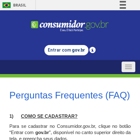
BRASIL
Simplifique!
Comunica BR
Participe
Acesso à informação
Entrar com
gov.br
Legislação
Canais
Toggle
naviga
Perguntas Frequentes (FAQ)
1)
C
OMO SE CADASTRAR?
Para se cadastrar no Consumidor.gov.br, clique no botão
“Entrar com
gov.br
”, disponível no canto superior direito da
tela, e p
reencha seus dados.