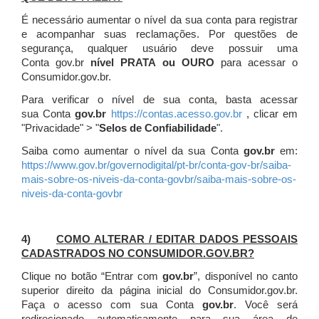
É necessário aumentar o nível da sua conta para registrar
e acompanhar suas reclamações. Por questões de
segurança, qualquer usuário deve possuir uma
Conta gov.br
nível PRATA ou OURO
para acessar o
Consumidor.gov.br.
Para verificar o nível de sua conta, basta acessar
sua Conta
gov.br
https://contas.acesso.gov.br
, clicar em
"Privacidade" > "
Selos de Confiabilidade
".
Saiba como aumentar o nível da sua Conta
gov.br
em:
https://www.gov.br/governodigital/pt-br/conta-gov-br/saiba-
mais-sobre-os-niveis-da-conta-govbr/saiba-mais-sobre-os-
niveis-da-conta-govbr
4)
COMO ALTERAR / EDITAR DADOS PESSOAIS
CADASTRADOS NO CONSUMIDOR.GOV.BR?
Clique no botão “Entrar com
gov.br
”, disponível no canto
superior direito da página inicial do Consumidor.gov.br.
Faça o acesso com sua Conta
gov.br
. Você será