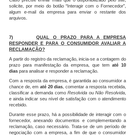
Caso precise enviar mais que o disponibilizado pelo site,
solicite, por meio do botão “Interagir com o Fornecedor”,
algum e-mail da empresa para enviar o restante dos
arquivos.
7)
QUAL O PRAZO PARA A EMPRESA
RESPONDER E PARA O CONSUMIDOR AVALIAR A
RECLAMAÇÃO?
A partir do registro da reclamação, inicia-se a contagem do
prazo para manifestação da empresa, que tem
até 10
dias
para analisar e responder a reclamação.
Com a resposta da empresa, é garantida ao consumidor a
chance de, em
até 20 dias
, comentar a resposta recebida,
classificar a demanda como
Resolvida
ou
Não Resolvida
,
e ainda indicar seu nível de satisfação com o atendimento
recebido.
Durante esse prazo, há a possibilidade de interagir com o
fornecedor, anexando documentos e complementando a
reclamação, caso necessário.
Trata-se de um período de
negociação com a empresa, a fim de que o consumidor