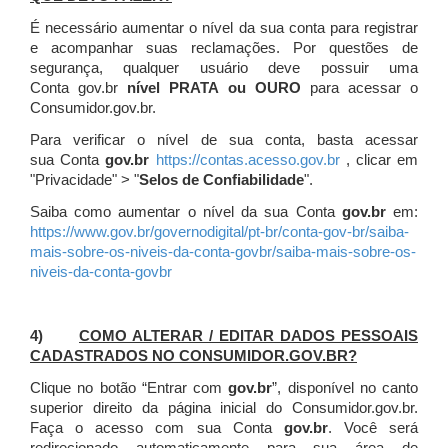
É necessário aumentar o nível da sua conta para registrar
e acompanhar suas reclamações. Por questões de
segurança, qualquer usuário deve possuir uma
Conta gov.br
nível PRATA ou OURO
para acessar o
Consumidor.gov.br.
Para verificar o nível de sua conta, basta acessar
sua Conta
gov.br
https://contas.acesso.gov.br
, clicar em
"Privacidade" > "
Selos de Confiabilidade
".
Saiba como aumentar o nível da sua Conta
gov.br
em:
https://www.gov.br/governodigital/pt-br/conta-gov-br/saiba-
mais-sobre-os-niveis-da-conta-govbr/saiba-mais-sobre-os-
niveis-da-conta-govbr
4)
COMO ALTERAR / EDITAR DADOS PESSOAIS
CADASTRADOS NO CONSUMIDOR.GOV.BR?
Clique no botão “Entrar com
gov.br
”, disponível no canto
superior direito da página inicial do Consumidor.gov.br.
Faça o acesso com sua Conta
gov.br
. Você será