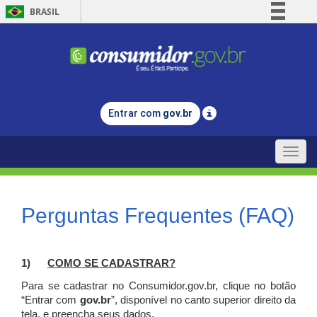
BRASIL
Simplifique!
Comunica BR
Participe
Acesso à informação
Entrar com
gov.br
Legislação
Canais
Toggle
naviga
Perguntas Frequentes (FAQ)
1)
C
OMO SE CADASTRAR?
Para se cadastrar no Consumidor.gov.br, clique no botão
“Entrar com
gov.br
”, disponível no canto superior direito da
tela, e p
reencha seus dados.