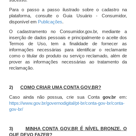
sucesso.
Para o passo a passo ilustrado sobre o cadastro na
plataforma, consulte o Guia Usuário - Consumidor,
disponível em
Publicações
.
O cadastramento no Consumidor.gov.br, mediante a
inserção de dados pessoais e principalmente o aceite dos
Termos de Uso, tem a finalidade de fornecer as
informações necessárias para identificar o reclamante
como o titular do produto ou serviço reclamado, além de
prover as informações necessárias ao tratamento da
reclamação.
2)
COMO CRIAR UMA CONTA GOV.BR?
Caso ainda não possua, crie sua Conta
gov.br
em:
https://www.gov.br/governodigital/pt-br/conta-gov-br/conta-
gov-br/
3)
MINHA CONTA GOV.BR É NÍVEL BRONZE. O
QUE DEVO FAZER?