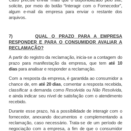
Caso precise enviar mais que o disponibilizado pelo site,
solicite, por meio do botão “Interagir com o Fornecedor”,
algum e-mail da empresa para enviar o restante dos
arquivos.
7)
QUAL O PRAZO PARA A EMPRESA
RESPONDER E PARA O CONSUMIDOR AVALIAR A
RECLAMAÇÃO?
A partir do registro da reclamação, inicia-se a contagem do
prazo para manifestação da empresa, que tem
até 10
dias
para analisar e responder a reclamação.
Com a resposta da empresa, é garantida ao consumidor a
chance de, em
até 20 dias
, comentar a resposta recebida,
classificar a demanda como
Resolvida
ou
Não Resolvida
,
e ainda indicar seu nível de satisfação com o atendimento
recebido.
Durante esse prazo, há a possibilidade de interagir com o
fornecedor, anexando documentos e complementando a
reclamação, caso necessário.
Trata-se de um período de
negociação com a empresa, a fim de que o consumidor