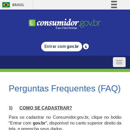
BRASIL
Simplifique!
Comunica BR
Participe
Acesso à informação
Entrar com
gov.br
Legislação
Canais
Toggle
naviga
Perguntas Frequentes (FAQ)
1)
C
OMO SE CADASTRAR?
Para se cadastrar no Consumidor.gov.br, clique no botão
“Entrar com
gov.br
”, disponível no canto superior direito da
tela, e p
reencha seus dados.