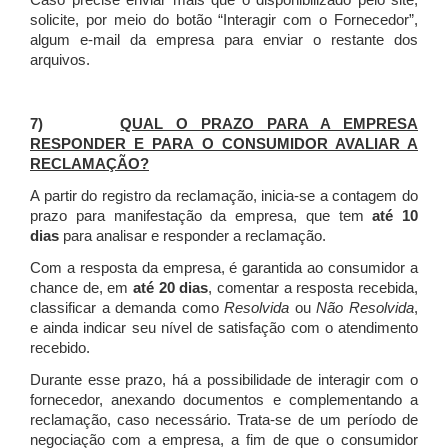
Caso precise enviar mais que o disponibilizado pelo site,
solicite, por meio do botão “Interagir com o Fornecedor”,
algum e-mail da empresa para enviar o restante dos
arquivos.
7)
QUAL O PRAZO PARA A EMPRESA
RESPONDER E PARA O CONSUMIDOR AVALIAR A
RECLAMAÇÃO?
A partir do registro da reclamação, inicia-se a contagem do
prazo para manifestação da empresa, que tem
até 10
dias
para analisar e responder a reclamação.
Com a resposta da empresa, é garantida ao consumidor a
chance de, em
até 20 dias
, comentar a resposta recebida,
classificar a demanda como
Resolvida
ou
Não Resolvida
,
e ainda indicar seu nível de satisfação com o atendimento
recebido.
Durante esse prazo, há a possibilidade de interagir com o
fornecedor, anexando documentos e complementando a
reclamação, caso necessário.
Trata-se de um período de
negociação com a empresa, a fim de que o consumidor