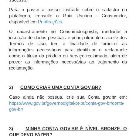
sucesso.
Para o passo a passo ilustrado sobre o cadastro na
plataforma, consulte o Guia Usuário - Consumidor,
disponível em
Publicações
.
O cadastramento no Consumidor.gov.br, mediante a
inserção de dados pessoais e principalmente o aceite dos
Termos de Uso, tem a finalidade de fornecer as
informações necessárias para identificar o reclamante
como o titular do produto ou serviço reclamado, além de
prover as informações necessárias ao tratamento da
reclamação.
2)
COMO CRIAR UMA CONTA GOV.BR?
Caso ainda não possua, crie sua Conta
gov.br
em:
https://www.gov.br/governodigital/pt-br/conta-gov-br/conta-
gov-br/
3)
MINHA CONTA GOV.BR É NÍVEL BRONZE. O
QUE DEVO FAZER?