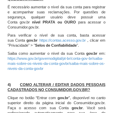
É necessário aumentar o nível da sua conta para registrar
e acompanhar suas reclamações. Por questões de
segurança, qualquer usuário deve possuir uma
Conta gov.br
nível PRATA ou OURO
para acessar o
Consumidor.gov.br.
Para verificar o nível de sua conta, basta acessar
sua Conta
gov.br
https://contas.acesso.gov.br
, clicar em
"Privacidade" > "
Selos de Confiabilidade
".
Saiba como aumentar o nível da sua Conta
gov.br
em:
https://www.gov.br/governodigital/pt-br/conta-gov-br/saiba-
mais-sobre-os-niveis-da-conta-govbr/saiba-mais-sobre-os-
niveis-da-conta-govbr
4)
COMO ALTERAR / EDITAR DADOS PESSOAIS
CADASTRADOS NO CONSUMIDOR.GOV.BR?
Clique no botão “Entrar com
gov.br
”, disponível no canto
superior direito da página inicial do Consumidor.gov.br.
Faça o acesso com sua Conta
gov.br
. Você será