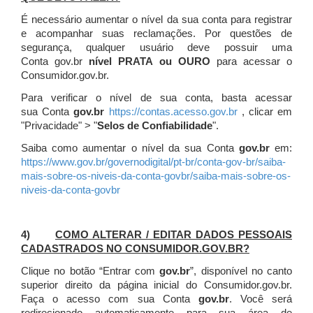
É necessário aumentar o nível da sua conta para registrar
e acompanhar suas reclamações. Por questões de
segurança, qualquer usuário deve possuir uma
Conta gov.br
nível PRATA ou OURO
para acessar o
Consumidor.gov.br.
Para verificar o nível de sua conta, basta acessar
sua Conta
gov.br
https://contas.acesso.gov.br
, clicar em
"Privacidade" > "
Selos de Confiabilidade
".
Saiba como aumentar o nível da sua Conta
gov.br
em:
https://www.gov.br/governodigital/pt-br/conta-gov-br/saiba-
mais-sobre-os-niveis-da-conta-govbr/saiba-mais-sobre-os-
niveis-da-conta-govbr
4)
COMO ALTERAR / EDITAR DADOS PESSOAIS
CADASTRADOS NO CONSUMIDOR.GOV.BR?
Clique no botão “Entrar com
gov.br
”, disponível no canto
superior direito da página inicial do Consumidor.gov.br.
Faça o acesso com sua Conta
gov.br
. Você será