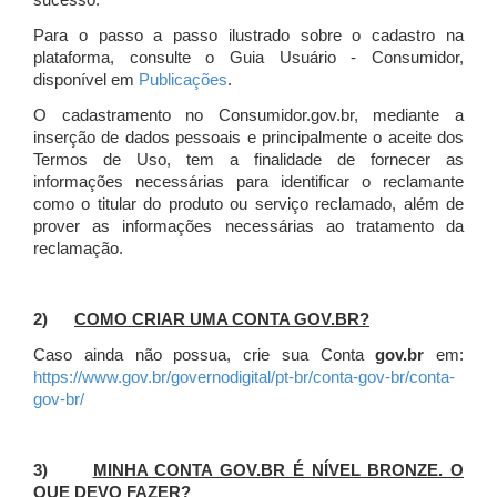
sucesso.
Para o passo a passo ilustrado sobre o cadastro na
plataforma, consulte o Guia Usuário - Consumidor,
disponível em
Publicações
.
O cadastramento no Consumidor.gov.br, mediante a
inserção de dados pessoais e principalmente o aceite dos
Termos de Uso, tem a finalidade de fornecer as
informações necessárias para identificar o reclamante
como o titular do produto ou serviço reclamado, além de
prover as informações necessárias ao tratamento da
reclamação.
2)
COMO CRIAR UMA CONTA GOV.BR?
Caso ainda não possua, crie sua Conta
gov.br
em:
https://www.gov.br/governodigital/pt-br/conta-gov-br/conta-
gov-br/
3)
MINHA CONTA GOV.BR É NÍVEL BRONZE. O
QUE DEVO FAZER?