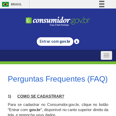
BRASIL
Simplifique!
Comunica BR
Participe
Acesso à informação
Entrar com
gov.br
Legislação
Canais
Toggle
naviga
Perguntas Frequentes (FAQ)
1)
C
OMO SE CADASTRAR?
Para se cadastrar no Consumidor.gov.br, clique no botão
“Entrar com
gov.br
”, disponível no canto superior direito da
tela, e p
reencha seus dados.