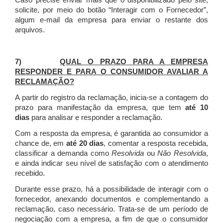
Caso precise enviar mais que o disponibilizado pelo site,
solicite, por meio do botão “Interagir com o Fornecedor”,
algum e-mail da empresa para enviar o restante dos
arquivos.
7)
QUAL O PRAZO PARA A EMPRESA
RESPONDER E PARA O CONSUMIDOR AVALIAR A
RECLAMAÇÃO?
A partir do registro da reclamação, inicia-se a contagem do
prazo para manifestação da empresa, que tem
até 10
dias
para analisar e responder a reclamação.
Com a resposta da empresa, é garantida ao consumidor a
chance de, em
até 20 dias
, comentar a resposta recebida,
classificar a demanda como
Resolvida
ou
Não Resolvida
,
e ainda indicar seu nível de satisfação com o atendimento
recebido.
Durante esse prazo, há a possibilidade de interagir com o
fornecedor, anexando documentos e complementando a
reclamação, caso necessário.
Trata-se de um período de
negociação com a empresa, a fim de que o consumidor