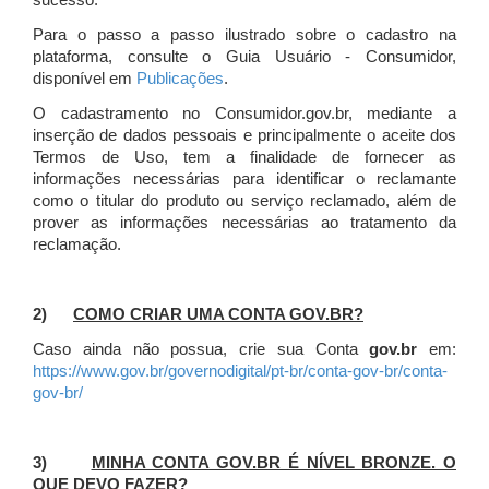
sucesso.
Para o passo a passo ilustrado sobre o cadastro na
plataforma, consulte o Guia Usuário - Consumidor,
disponível em
Publicações
.
O cadastramento no Consumidor.gov.br, mediante a
inserção de dados pessoais e principalmente o aceite dos
Termos de Uso, tem a finalidade de fornecer as
informações necessárias para identificar o reclamante
como o titular do produto ou serviço reclamado, além de
prover as informações necessárias ao tratamento da
reclamação.
2)
COMO CRIAR UMA CONTA GOV.BR?
Caso ainda não possua, crie sua Conta
gov.br
em:
https://www.gov.br/governodigital/pt-br/conta-gov-br/conta-
gov-br/
3)
MINHA CONTA GOV.BR É NÍVEL BRONZE. O
QUE DEVO FAZER?