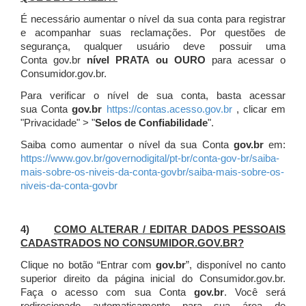
É necessário aumentar o nível da sua conta para registrar
e acompanhar suas reclamações. Por questões de
segurança, qualquer usuário deve possuir uma
Conta gov.br
nível PRATA ou OURO
para acessar o
Consumidor.gov.br.
Para verificar o nível de sua conta, basta acessar
sua Conta
gov.br
https://contas.acesso.gov.br
, clicar em
"Privacidade" > "
Selos de Confiabilidade
".
Saiba como aumentar o nível da sua Conta
gov.br
em:
https://www.gov.br/governodigital/pt-br/conta-gov-br/saiba-
mais-sobre-os-niveis-da-conta-govbr/saiba-mais-sobre-os-
niveis-da-conta-govbr
4)
COMO ALTERAR / EDITAR DADOS PESSOAIS
CADASTRADOS NO CONSUMIDOR.GOV.BR?
Clique no botão “Entrar com
gov.br
”, disponível no canto
superior direito da página inicial do Consumidor.gov.br.
Faça o acesso com sua Conta
gov.br
. Você será