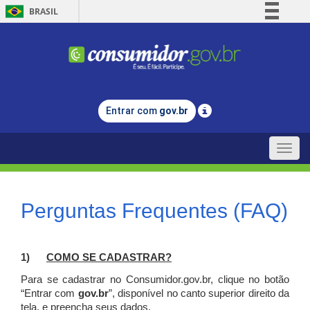
BRASIL
Simplifique!
Comunica BR
Participe
Acesso à informação
Entrar com
gov.br
Legislação
Canais
Toggle
naviga
Perguntas Frequentes (FAQ)
1)
C
OMO SE CADASTRAR?
Para se cadastrar no Consumidor.gov.br, clique no botão
“Entrar com
gov.br
”, disponível no canto superior direito da
tela, e p
reencha seus dados.