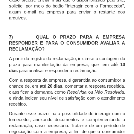
Caso precise enviar mais que o disponibilizado pelo site,
solicite, por meio do botão “Interagir com o Fornecedor”,
algum e-mail da empresa para enviar o restante dos
arquivos.
7)
QUAL O PRAZO PARA A EMPRESA
RESPONDER E PARA O CONSUMIDOR AVALIAR A
RECLAMAÇÃO?
A partir do registro da reclamação, inicia-se a contagem do
prazo para manifestação da empresa, que tem
até 10
dias
para analisar e responder a reclamação.
Com a resposta da empresa, é garantida ao consumidor a
chance de, em
até 20 dias
, comentar a resposta recebida,
classificar a demanda como
Resolvida
ou
Não Resolvida
,
e ainda indicar seu nível de satisfação com o atendimento
recebido.
Durante esse prazo, há a possibilidade de interagir com o
fornecedor, anexando documentos e complementando a
reclamação, caso necessário.
Trata-se de um período de
negociação com a empresa, a fim de que o consumidor