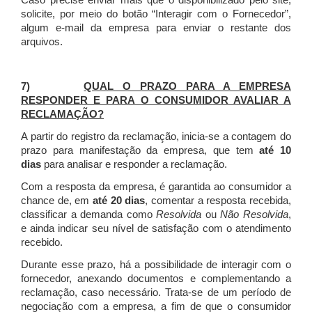
Caso precise enviar mais que o disponibilizado pelo site,
solicite, por meio do botão “Interagir com o Fornecedor”,
algum e-mail da empresa para enviar o restante dos
arquivos.
7)
QUAL O PRAZO PARA A EMPRESA
RESPONDER E PARA O CONSUMIDOR AVALIAR A
RECLAMAÇÃO?
A partir do registro da reclamação, inicia-se a contagem do
prazo para manifestação da empresa, que tem
até 10
dias
para analisar e responder a reclamação.
Com a resposta da empresa, é garantida ao consumidor a
chance de, em
até 20 dias
, comentar a resposta recebida,
classificar a demanda como
Resolvida
ou
Não Resolvida
,
e ainda indicar seu nível de satisfação com o atendimento
recebido.
Durante esse prazo, há a possibilidade de interagir com o
fornecedor, anexando documentos e complementando a
reclamação, caso necessário.
Trata-se de um período de
negociação com a empresa, a fim de que o consumidor