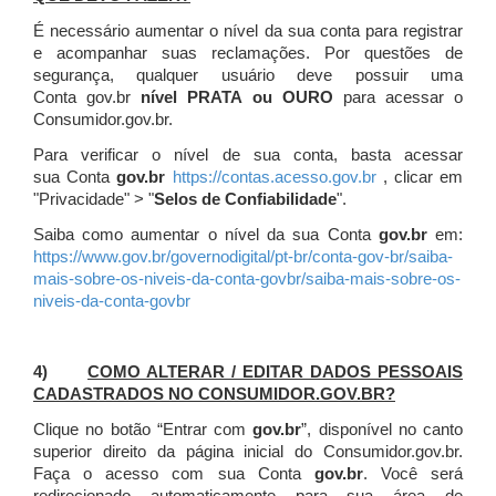
É necessário aumentar o nível da sua conta para registrar
e acompanhar suas reclamações. Por questões de
segurança, qualquer usuário deve possuir uma
Conta gov.br
nível PRATA ou OURO
para acessar o
Consumidor.gov.br.
Para verificar o nível de sua conta, basta acessar
sua Conta
gov.br
https://contas.acesso.gov.br
, clicar em
"Privacidade" > "
Selos de Confiabilidade
".
Saiba como aumentar o nível da sua Conta
gov.br
em:
https://www.gov.br/governodigital/pt-br/conta-gov-br/saiba-
mais-sobre-os-niveis-da-conta-govbr/saiba-mais-sobre-os-
niveis-da-conta-govbr
4)
COMO ALTERAR / EDITAR DADOS PESSOAIS
CADASTRADOS NO CONSUMIDOR.GOV.BR?
Clique no botão “Entrar com
gov.br
”, disponível no canto
superior direito da página inicial do Consumidor.gov.br.
Faça o acesso com sua Conta
gov.br
. Você será