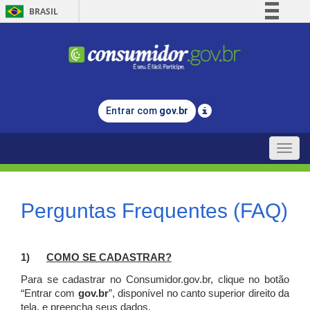
BRASIL
Simplifique!
Comunica BR
Participe
Acesso à informação
Entrar com
gov.br
Legislação
Canais
Toggle
naviga
Perguntas Frequentes (FAQ)
1)
C
OMO SE CADASTRAR?
Para se cadastrar no Consumidor.gov.br, clique no botão
“Entrar com
gov.br
”, disponível no canto superior direito da
tela, e p
reencha seus dados.