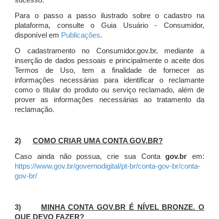
sucesso.
Para o passo a passo ilustrado sobre o cadastro na
plataforma, consulte o Guia Usuário - Consumidor,
disponível em
Publicações
.
O cadastramento no Consumidor.gov.br, mediante a
inserção de dados pessoais e principalmente o aceite dos
Termos de Uso, tem a finalidade de fornecer as
informações necessárias para identificar o reclamante
como o titular do produto ou serviço reclamado, além de
prover as informações necessárias ao tratamento da
reclamação.
2)
COMO CRIAR UMA CONTA GOV.BR?
Caso ainda não possua, crie sua Conta
gov.br
em:
https://www.gov.br/governodigital/pt-br/conta-gov-br/conta-
gov-br/
3)
MINHA CONTA GOV.BR É NÍVEL BRONZE. O
QUE DEVO FAZER?