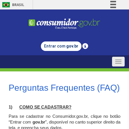
BRASIL
Simplifique!
Comunica BR
Participe
Acesso à informação
Entrar com
gov.br
Legislação
Canais
Toggle
naviga
Perguntas Frequentes (FAQ)
1)
C
OMO SE CADASTRAR?
Para se cadastrar no Consumidor.gov.br, clique no botão
“Entrar com
gov.br
”, disponível no canto superior direito da
tela, e p
reencha seus dados.