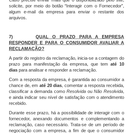
Caso precise enviar mais que o disponibilizado pelo site,
solicite, por meio do botão “Interagir com o Fornecedor”,
algum e-mail da empresa para enviar o restante dos
arquivos.
7)
QUAL O PRAZO PARA A EMPRESA
RESPONDER E PARA O CONSUMIDOR AVALIAR A
RECLAMAÇÃO?
A partir do registro da reclamação, inicia-se a contagem do
prazo para manifestação da empresa, que tem
até 10
dias
para analisar e responder a reclamação.
Com a resposta da empresa, é garantida ao consumidor a
chance de, em
até 20 dias
, comentar a resposta recebida,
classificar a demanda como
Resolvida
ou
Não Resolvida
,
e ainda indicar seu nível de satisfação com o atendimento
recebido.
Durante esse prazo, há a possibilidade de interagir com o
fornecedor, anexando documentos e complementando a
reclamação, caso necessário.
Trata-se de um período de
negociação com a empresa, a fim de que o consumidor