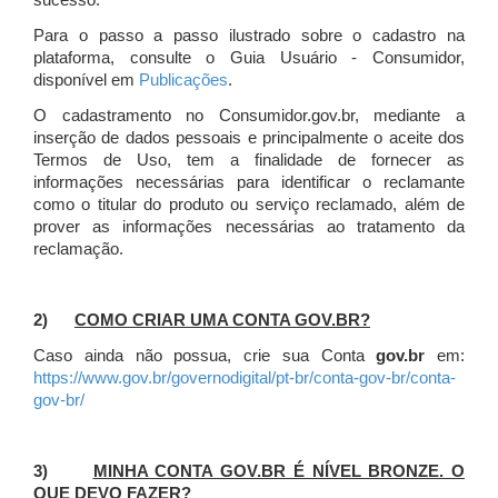
sucesso.
Para o passo a passo ilustrado sobre o cadastro na
plataforma, consulte o Guia Usuário - Consumidor,
disponível em
Publicações
.
O cadastramento no Consumidor.gov.br, mediante a
inserção de dados pessoais e principalmente o aceite dos
Termos de Uso, tem a finalidade de fornecer as
informações necessárias para identificar o reclamante
como o titular do produto ou serviço reclamado, além de
prover as informações necessárias ao tratamento da
reclamação.
2)
COMO CRIAR UMA CONTA GOV.BR?
Caso ainda não possua, crie sua Conta
gov.br
em:
https://www.gov.br/governodigital/pt-br/conta-gov-br/conta-
gov-br/
3)
MINHA CONTA GOV.BR É NÍVEL BRONZE. O
QUE DEVO FAZER?