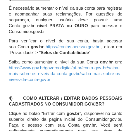
É necessário aumentar o nível da sua conta para registrar
e acompanhar suas reclamações. Por questões de
segurança, qualquer usuário deve possuir uma
Conta gov.br
nível PRATA ou OURO
para acessar o
Consumidor.gov.br.
Para verificar o nível de sua conta, basta acessar
sua Conta
gov.br
https://contas.acesso.gov.br
, clicar em
"Privacidade" > "
Selos de Confiabilidade
".
Saiba como aumentar o nível da sua Conta
gov.br
em:
https://www.gov.br/governodigital/pt-br/conta-gov-br/saiba-
mais-sobre-os-niveis-da-conta-govbr/saiba-mais-sobre-os-
niveis-da-conta-govbr
4)
COMO ALTERAR / EDITAR DADOS PESSOAIS
CADASTRADOS NO CONSUMIDOR.GOV.BR?
Clique no botão “Entrar com
gov.br
”, disponível no canto
superior direito da página inicial do Consumidor.gov.br.
Faça o acesso com sua Conta
gov.br
. Você será