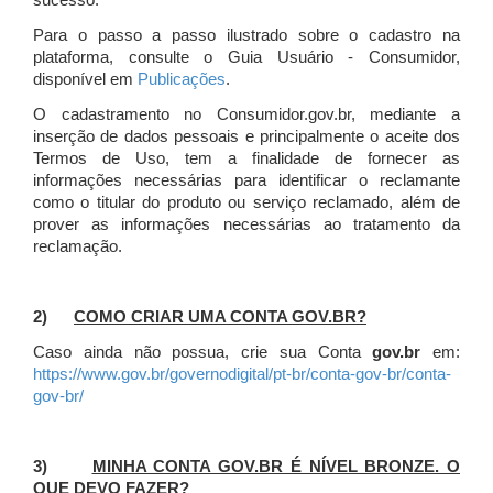
sucesso.
Para o passo a passo ilustrado sobre o cadastro na
plataforma, consulte o Guia Usuário - Consumidor,
disponível em
Publicações
.
O cadastramento no Consumidor.gov.br, mediante a
inserção de dados pessoais e principalmente o aceite dos
Termos de Uso, tem a finalidade de fornecer as
informações necessárias para identificar o reclamante
como o titular do produto ou serviço reclamado, além de
prover as informações necessárias ao tratamento da
reclamação.
2)
COMO CRIAR UMA CONTA GOV.BR?
Caso ainda não possua, crie sua Conta
gov.br
em:
https://www.gov.br/governodigital/pt-br/conta-gov-br/conta-
gov-br/
3)
MINHA CONTA GOV.BR É NÍVEL BRONZE. O
QUE DEVO FAZER?