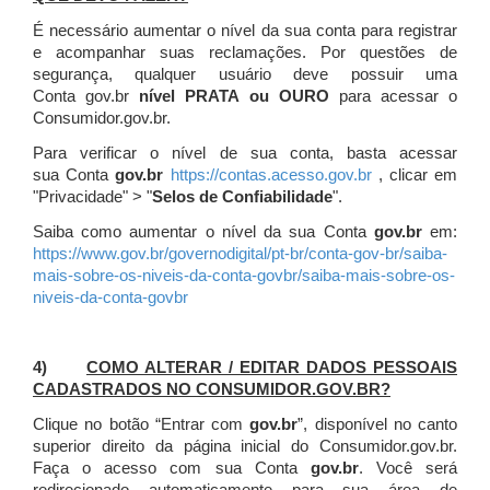
É necessário aumentar o nível da sua conta para registrar
e acompanhar suas reclamações. Por questões de
segurança, qualquer usuário deve possuir uma
Conta gov.br
nível PRATA ou OURO
para acessar o
Consumidor.gov.br.
Para verificar o nível de sua conta, basta acessar
sua Conta
gov.br
https://contas.acesso.gov.br
, clicar em
"Privacidade" > "
Selos de Confiabilidade
".
Saiba como aumentar o nível da sua Conta
gov.br
em:
https://www.gov.br/governodigital/pt-br/conta-gov-br/saiba-
mais-sobre-os-niveis-da-conta-govbr/saiba-mais-sobre-os-
niveis-da-conta-govbr
4)
COMO ALTERAR / EDITAR DADOS PESSOAIS
CADASTRADOS NO CONSUMIDOR.GOV.BR?
Clique no botão “Entrar com
gov.br
”, disponível no canto
superior direito da página inicial do Consumidor.gov.br.
Faça o acesso com sua Conta
gov.br
. Você será