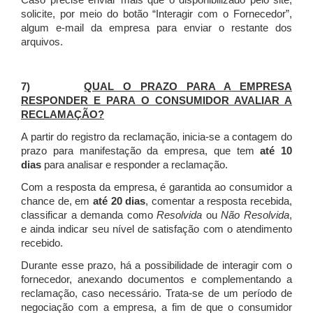
Caso precise enviar mais que o disponibilizado pelo site,
solicite, por meio do botão “Interagir com o Fornecedor”,
algum e-mail da empresa para enviar o restante dos
arquivos.
7)
QUAL O PRAZO PARA A EMPRESA
RESPONDER E PARA O CONSUMIDOR AVALIAR A
RECLAMAÇÃO?
A partir do registro da reclamação, inicia-se a contagem do
prazo para manifestação da empresa, que tem
até 10
dias
para analisar e responder a reclamação.
Com a resposta da empresa, é garantida ao consumidor a
chance de, em
até 20 dias
, comentar a resposta recebida,
classificar a demanda como
Resolvida
ou
Não Resolvida
,
e ainda indicar seu nível de satisfação com o atendimento
recebido.
Durante esse prazo, há a possibilidade de interagir com o
fornecedor, anexando documentos e complementando a
reclamação, caso necessário.
Trata-se de um período de
negociação com a empresa, a fim de que o consumidor