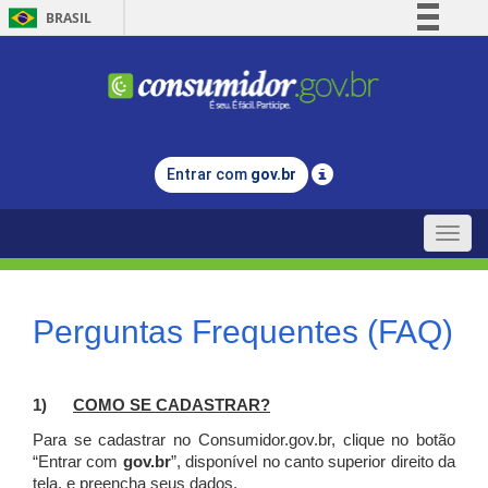
BRASIL
Simplifique!
Comunica BR
Participe
Acesso à informação
Entrar com
gov.br
Legislação
Canais
Toggle
naviga
Perguntas Frequentes (FAQ)
1)
C
OMO SE CADASTRAR?
Para se cadastrar no Consumidor.gov.br, clique no botão
“Entrar com
gov.br
”, disponível no canto superior direito da
tela, e p
reencha seus dados.