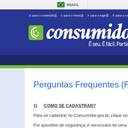
BRASIL
Ir para o conteúdo
1
Ir para o menu
2
Ir para o login
3
Ir para o r
Perguntas Frequentes (
1)
C
OMO SE CADASTRAR?
Para se cadastrar no Consumidor.gov.br, clique n
Por questões de segurança, é necessário ter uma