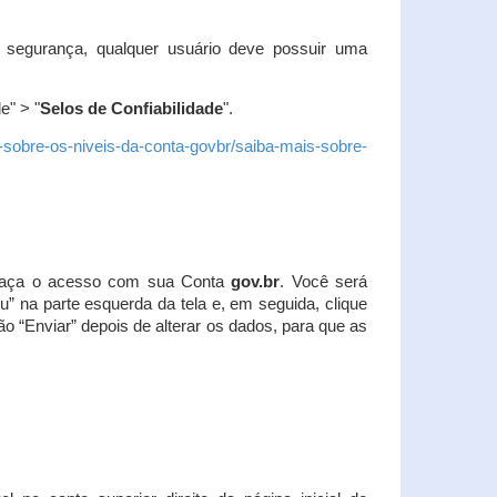
 segurança, qualquer usuário deve possuir uma
e" > "
Selos de Confiabilidade
".
s-sobre-os-niveis-da-conta-govbr/saiba-mais-sobre-
r. Faça o acesso com sua Conta
gov.br
. Você será
u” na parte esquerda da tela e, em seguida, clique
ão “Enviar” depois de alterar os dados, para que as