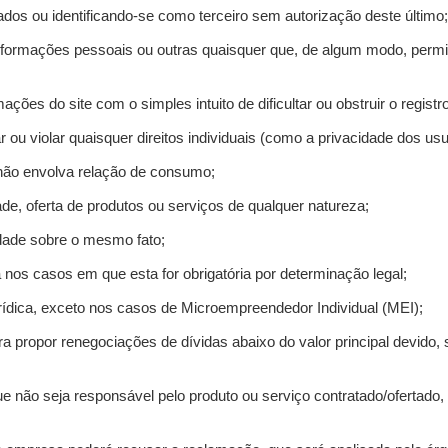
ados ou identificando-se como terceiro sem autorização deste último;
informações pessoais ou outras quaisquer que, de algum modo, permi
mações do site com o simples intuito de dificultar ou obstruir o regis
r ou violar quaisquer direitos individuais (como a privacidade dos us
 não envolva relação de consumo;
de, oferta de produtos ou serviços de qualquer natureza;
idade sobre o mesmo fato;
a nos casos em que esta for obrigatória por determinação legal;
ídica, exceto nos casos de Microempreendedor Individual (MEI);
ra propor renegociações de dívidas abaixo do valor principal devido, 
e não seja responsável pelo produto ou serviço contratado/ofertado