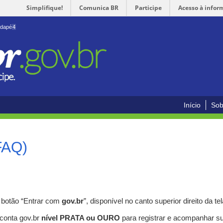
Simplifique!
Comunica BR
Participe
Acesso à infor
odapé
4
Início
Sob
FAQ)
o botão “Entrar com
gov.br
”, disponível no canto superior direito da tel
 conta gov.br
nível PRATA ou OURO
para registrar e acompanhar s