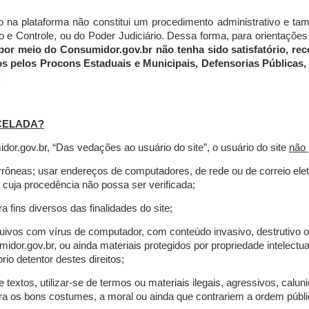
do na plataforma não constitui um procedimento administrativo e 
 Controle, ou do Poder Judiciário. Dessa forma, para orientações a
por meio do Consumidor.gov.br não tenha sido satisfatório, 
os pelos Procons Estaduais e Municipais, Defensorias Públicas, 
.
CELADA?
r.gov.br, “Das vedações ao usuário do site”, o usuário do site
não 
errôneas; usar endereços de computadores, de rede ou de correio ele
 cuja procedência não possa ser verificada;
a fins diversos das finalidades do site;
rquivos com vírus de computador, com conteúdo invasivo, destrutivo
idor.gov.br, ou ainda materiais protegidos por propriedade intelectu
io detentor destes direitos;
extos, utilizar-se de termos ou materiais ilegais, agressivos, calun
tra os bons costumes, a moral ou ainda que contrariem a ordem públi