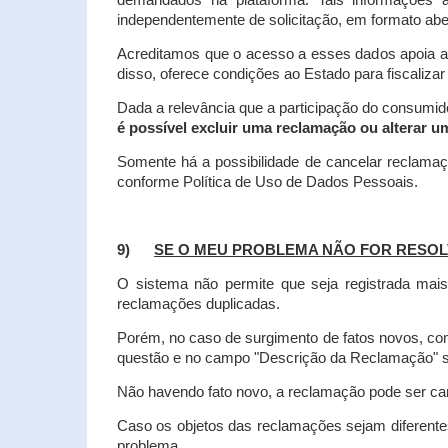
demandados na plataforma. Tais informações a
independentemente de solicitação, em formato abe
Acreditamos que o acesso a esses dados apoia a
disso, oferece condições ao Estado para fiscaliza
Dada a relevância que a participação do consumi
é possível excluir uma reclamação ou alterar u
Somente há a possibilidade de cancelar reclama
conforme Política de Uso de Dados Pessoais.
9)
SE O MEU PROBLEMA NÃO FOR RESOL
O sistema não permite que seja registrada ma
reclamações duplicadas.
Porém, no caso de surgimento de fatos novos, 
questão e no campo "Descrição da Reclamação" sej
Não havendo fato novo, a reclamação pode ser can
Caso os objetos das reclamações sejam diferent
problema.