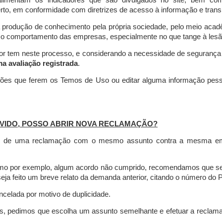
limentam os indicadores que são divulgados no site, bem com
rto, em conformidade com diretrizes de acesso à informação e transp
 produção de conhecimento pela própria sociedade, pelo meio aca
r o comportamento das empresas, especialmente no que tange à lesão 
dor tem neste processo, e considerando a necessidade de seguranç
ma avaliação registrada
.
ções que ferem os Temos de Uso ou editar alguma informação pess
VIDO, POSSO ABRIR NOVA RECLAMAÇÃO?
is de uma reclamação com o mesmo assunto contra a mesma empr
como por exemplo, algum acordo não cumprido, recomendamos que s
a feito um breve relato da demanda anterior, citando o número do 
celada por motivo de duplicidade.
es, pedimos que escolha um assunto semelhante e efetuar a reclam