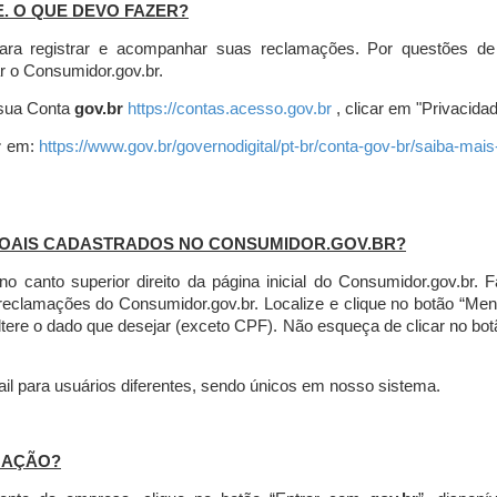
E. O QUE DEVO FAZER?
ara registrar e acompanhar suas reclamações. Por questões de
r o Consumidor.gov.br.
r sua Conta
gov.br
https://contas.acesso.gov.br
, clicar em "Privacidad
r
em:
https://www.gov.br/governodigital/pt-br/conta-gov-br/saiba-mai
SOAIS CADASTRADOS NO CONSUMIDOR.GOV.BR?
l no canto superior direito da página inicial do Consumidor.gov.b
 reclamações do Consumidor.gov.br.
Localize e clique no botão “Men
altere o dado que desejar (exceto CPF). Não esqueça de clicar no bot
l para usuários diferentes, sendo únicos em nosso sistema.
MAÇÃO?