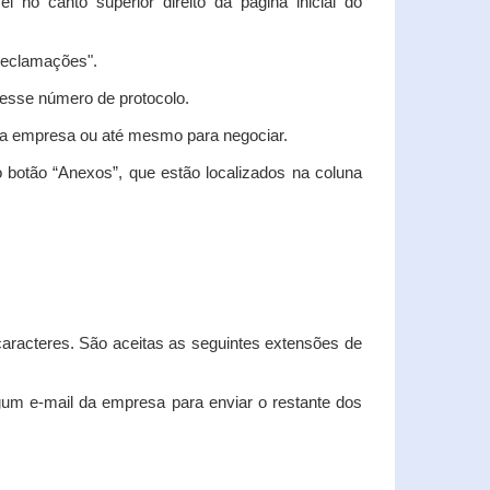
vel no canto superior direito da página inicial do
"Reclamações".
nesse número de protocolo.
m a empresa ou até mesmo para negociar.
 botão “Anexos”, que estão localizados na coluna
racteres. São aceitas as seguintes extensões de
algum e-mail da empresa para enviar o restante dos