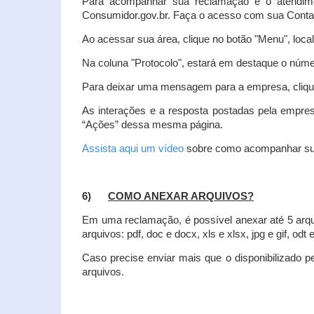
Para acompanhar sua reclamação e o atendim
Consumidor.gov.br. Faça o acesso com sua Cont
Ao acessar sua área, clique no botão "Menu", loca
Na coluna "Protocolo", estará em destaque o númer
Para deixar uma mensagem para a empresa, clique
As interações e a resposta postadas pela empres
“Ações” dessa mesma página.
Assista aqui um vídeo
sobre como acompanhar su
6)
COMO ANEXAR ARQUIVOS?
Em uma reclamação, é possível anexar até 5 arq
arquivos: pdf, doc e docx, xls e xlsx, jpg e gif, odt
Caso precise enviar mais que o disponibilizado pe
arquivos.