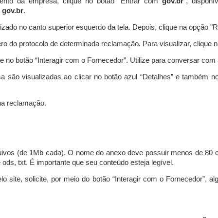
ento da empresa, clique no botão “Entrar com
gov.br
”, disponí
a
gov.br
.
lizado no canto superior esquerdo da tela. Depois, clique na opção 
o do protocolo de determinada reclamação. Para visualizar, clique 
 no botão “Interagir com o Fornecedor”. Utilize para conversar co
a são visualizadas ao clicar no botão azul “Detalhes” e também no
a reclamação.
uivos (de 1Mb cada). O nome do anexo deve possuir menos de 80 ca
 e ods, txt. É importante que seu conteúdo esteja legível.
lo site, solicite, por meio do botão “Interagir com o Fornecedor”, 