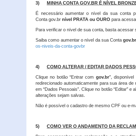
3)
MINHA CONTA GOV.BR É NÍVEL BRONZ
É necessário aumentar o nível da sua conta p
Conta gov.br
nível PRATA ou OURO
para acessa
Para verificar o nível de sua conta, basta acessa
Saiba como aumentar o nível da sua Conta
gov.b
os-niveis-da-conta-govbr
4)
COMO ALTERAR / EDITAR DADOS PES
Clique no botão “Entrar com
gov.br
”, disponíve
redirecionado automaticamente para sua área de
em “Dados Pessoais”.
Clique no botão “Editar” e 
alterações sejam salvas.
Não é possível o cadastro de mesmo CPF ou e-mai
5)
COMO VER O ANDAMENTO DA RECLA