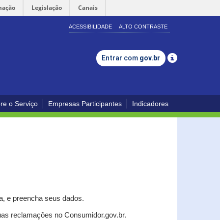
mação
Legislação
Canais
ACESSIBILIDADE
ALTO CONTRASTE
Entrar com
gov.br
re o Serviço
Empresas Participantes
Indicadores
a, e p
reencha seus dados.
uas reclamações no Consumidor.gov.br.