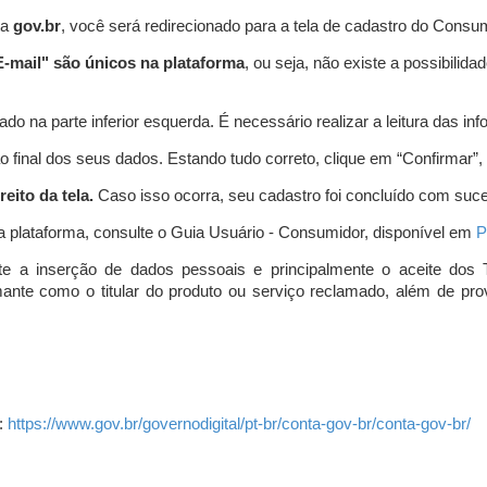
ta
gov.br
, você será redirecionado para a tela de cadastro do Consum
-mail" são únicos na plataforma
, ou seja, não existe a possibil
do na parte inferior esquerda. É necessário realizar a leitura das info
o final dos seus dados. Estando tudo correto, clique em “Confirmar”, no
eito da tela.
Caso isso ocorra, seu cadastro foi concluído com suc
a plataforma, consulte o Guia Usuário - Consumidor, disponível em
P
e a inserção de dados pessoais e principalmente o aceite dos 
amante como o titular do produto ou serviço reclamado, além de pr
:
https://www.gov.br/governodigital/pt-br/conta-gov-br/conta-gov-br/