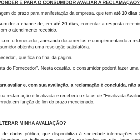
PONDER E PARA O CONSUMIDOR AVALIAR A RECLAMAÇÃO?
contagem do prazo para manifestação da empresa, que tem
até 10 dias
p
nsumidor a chance de, em
até 20 dias
, comentar a resposta recebi
o com o atendimento recebido.
agir com o fornecedor, anexando documentos e complementando a re
umidor obtenha uma resolução satisfatória.
necedor", que fica no final da página.
osta do Fornecedor”. Nesta ocasião, o consumidor poderá fazer uma
 avaliar e, com sua avaliação, a reclamação é concluída, não s
ua reclamação é finalizada
e receberá o status de “Finalizada Avali
cerrada em função do fim do prazo mencionado.
LTERAR MINHA AVALIAÇÃO?
e dados pública, que disponibiliza à sociedade informações r