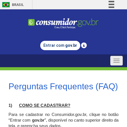
BRASIL
Simplifique!
Comunica BR
Participe
Acesso à informação
Entrar com
gov.br
Legislação
Canais
Toggle
naviga
Perguntas Frequentes (FAQ)
1)
C
OMO SE CADASTRAR?
Para se cadastrar no Consumidor.gov.br, clique no botão
“Entrar com
gov.br
”, disponível no canto superior direito da
tela, e p
reencha seus dados.