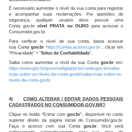
É necessário aumentar o nível da sua conta para registrar
e acompanhar suas reclamações. Por questões de
segurança, qualquer usuário deve possuir uma
Conta gov.br
nível PRATA ou OURO
para acessar o
Consumidor.gov.br.
Para verificar o nível de sua conta, basta acessar
sua Conta
gov.br
https://contas.acesso.gov.br
, clicar em
"Privacidade" > "
Selos de Confiabilidade
".
Saiba como aumentar o nível da sua Conta
gov.br
em:
https://www.gov.br/governodigital/pt-br/conta-gov-br/saiba-
mais-sobre-os-niveis-da-conta-govbr/saiba-mais-sobre-os-
niveis-da-conta-govbr
4)
COMO ALTERAR / EDITAR DADOS PESSOAIS
CADASTRADOS NO CONSUMIDOR.GOV.BR?
Clique no botão “Entrar com
gov.br
”, disponível no canto
superior direito da página inicial do Consumidor.gov.br.
Faça o acesso com sua Conta
gov.br
. Você será