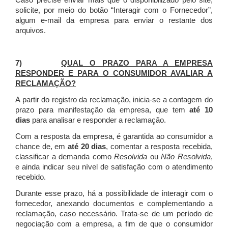
Caso precise enviar mais que o disponibilizado pelo site,
solicite, por meio do botão “Interagir com o Fornecedor”,
algum e-mail da empresa para enviar o restante dos
arquivos.
7)
QUAL O PRAZO PARA A EMPRESA
RESPONDER E PARA O CONSUMIDOR AVALIAR A
RECLAMAÇÃO?
A partir do registro da reclamação, inicia-se a contagem do
prazo para manifestação da empresa, que tem
até 10
dias
para analisar e responder a reclamação.
Com a resposta da empresa, é garantida ao consumidor a
chance de, em
até 20 dias
, comentar a resposta recebida,
classificar a demanda como
Resolvida
ou
Não Resolvida
,
e ainda indicar seu nível de satisfação com o atendimento
recebido.
Durante esse prazo, há a possibilidade de interagir com o
fornecedor, anexando documentos e complementando a
reclamação, caso necessário.
Trata-se de um período de
negociação com a empresa, a fim de que o consumidor