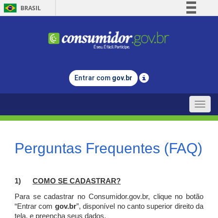
BRASIL
Simplifique!
Comunica BR
Participe
Acesso à informação
Entrar com
gov.br
Legislação
Canais
Toggle
naviga
Perguntas Frequentes (FAQ)
1)
C
OMO SE CADASTRAR?
Para se cadastrar no Consumidor.gov.br, clique no botão
“Entrar com
gov.br
”, disponível no canto superior direito da
tela, e p
reencha seus dados.