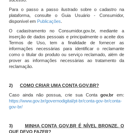
sucesso.
Para o passo a passo ilustrado sobre o cadastro na
plataforma, consulte o Guia Usuário - Consumidor,
disponível em
Publicações
.
O cadastramento no Consumidor.gov.br, mediante a
inserção de dados pessoais e principalmente o aceite dos
Termos de Uso, tem a finalidade de fornecer as
informações necessárias para identificar o reclamante
como o titular do produto ou serviço reclamado, além de
prover as informações necessárias ao tratamento da
reclamação.
2)
COMO CRIAR UMA CONTA GOV.BR?
Caso ainda não possua, crie sua Conta
gov.br
em:
https://www.gov.br/governodigital/pt-br/conta-gov-br/conta-
gov-br/
3)
MINHA CONTA GOV.BR É NÍVEL BRONZE. O
QUE DEVO FAZER?