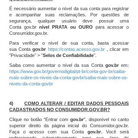
É necessário aumentar o nível da sua conta para registrar
e acompanhar suas reclamações. Por questões de
segurança, qualquer usuário deve possuir uma
Conta gov.br
nível PRATA ou OURO
para acessar o
Consumidor.gov.br.
Para verificar o nível de sua conta, basta acessar
sua Conta
gov.br
https://contas.acesso.gov.br
, clicar em
"Privacidade" > "
Selos de Confiabilidade
".
Saiba como aumentar o nível da sua Conta
gov.br
em:
https://www.gov.br/governodigital/pt-br/conta-gov-br/saiba-
mais-sobre-os-niveis-da-conta-govbr/saiba-mais-sobre-os-
niveis-da-conta-govbr
4)
COMO ALTERAR / EDITAR DADOS PESSOAIS
CADASTRADOS NO CONSUMIDOR.GOV.BR?
Clique no botão “Entrar com
gov.br
”, disponível no canto
superior direito da página inicial do Consumidor.gov.br.
Faça o acesso com sua Conta
gov.br
. Você será