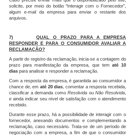
Caso precise enviar mais que o disponibilizado pelo site,
solicite, por meio do botão “Interagir com o Fornecedor”,
algum e-mail da empresa para enviar o restante dos
arquivos.
7)
QUAL O PRAZO PARA A EMPRESA
RESPONDER E PARA O CONSUMIDOR AVALIAR A
RECLAMAÇÃO?
A partir do registro da reclamação, inicia-se a contagem do
prazo para manifestação da empresa, que tem
até 10
dias
para analisar e responder a reclamação.
Com a resposta da empresa, é garantida ao consumidor a
chance de, em
até 20 dias
, comentar a resposta recebida,
classificar a demanda como
Resolvida
ou
Não Resolvida
,
e ainda indicar seu nível de satisfação com o atendimento
recebido.
Durante esse prazo, há a possibilidade de interagir com o
fornecedor, anexando documentos e complementando a
reclamação, caso necessário.
Trata-se de um período de
negociação com a empresa, a fim de que o consumidor