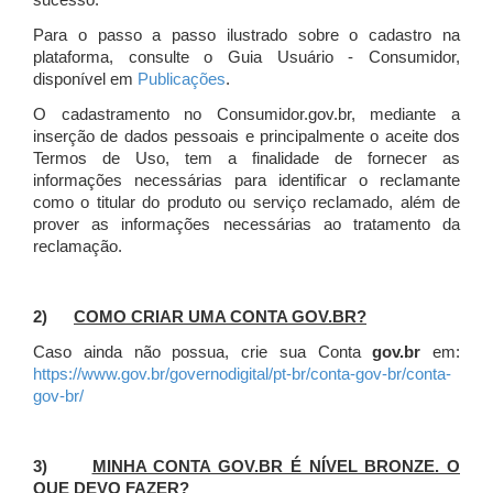
sucesso.
Para o passo a passo ilustrado sobre o cadastro na
plataforma, consulte o Guia Usuário - Consumidor,
disponível em
Publicações
.
O cadastramento no Consumidor.gov.br, mediante a
inserção de dados pessoais e principalmente o aceite dos
Termos de Uso, tem a finalidade de fornecer as
informações necessárias para identificar o reclamante
como o titular do produto ou serviço reclamado, além de
prover as informações necessárias ao tratamento da
reclamação.
2)
COMO CRIAR UMA CONTA GOV.BR?
Caso ainda não possua, crie sua Conta
gov.br
em:
https://www.gov.br/governodigital/pt-br/conta-gov-br/conta-
gov-br/
3)
MINHA CONTA GOV.BR É NÍVEL BRONZE. O
QUE DEVO FAZER?