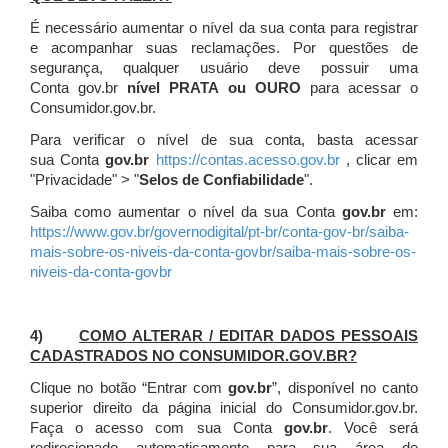
É necessário aumentar o nível da sua conta para registrar
e acompanhar suas reclamações. Por questões de
segurança, qualquer usuário deve possuir uma
Conta gov.br
nível PRATA ou OURO
para acessar o
Consumidor.gov.br.
Para verificar o nível de sua conta, basta acessar
sua Conta
gov.br
https://contas.acesso.gov.br
, clicar em
"Privacidade" > "
Selos de Confiabilidade
".
Saiba como aumentar o nível da sua Conta
gov.br
em:
https://www.gov.br/governodigital/pt-br/conta-gov-br/saiba-
mais-sobre-os-niveis-da-conta-govbr/saiba-mais-sobre-os-
niveis-da-conta-govbr
4)
COMO ALTERAR / EDITAR DADOS PESSOAIS
CADASTRADOS NO CONSUMIDOR.GOV.BR?
Clique no botão “Entrar com
gov.br
”, disponível no canto
superior direito da página inicial do Consumidor.gov.br.
Faça o acesso com sua Conta
gov.br
. Você será