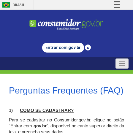
BRASIL
Simplifique!
Comunica BR
Participe
Acesso à informação
Entrar com
gov.br
Legislação
Canais
Toggle
naviga
Perguntas Frequentes (FAQ)
1)
C
OMO SE CADASTRAR?
Para se cadastrar no Consumidor.gov.br, clique no botão
“Entrar com
gov.br
”, disponível no canto superior direito da
tela, e p
reencha seus dados.