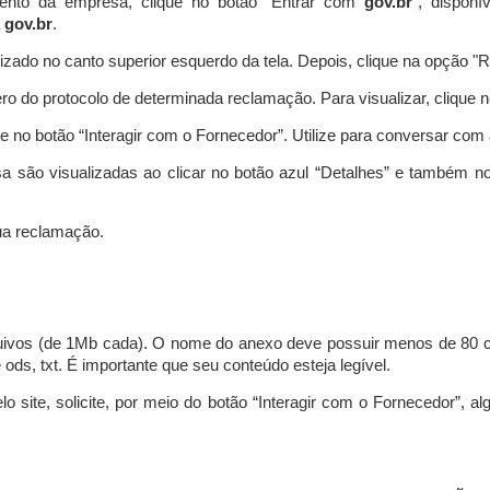
ento da empresa, clique no botão “Entrar com
gov.br
”, disponí
a
gov.br
.
lizado no canto superior esquerdo da tela. Depois, clique na opção 
o do protocolo de determinada reclamação. Para visualizar, clique 
 no botão “Interagir com o Fornecedor”. Utilize para conversar co
a são visualizadas ao clicar no botão azul “Detalhes” e também no
a reclamação.
uivos (de 1Mb cada). O nome do anexo deve possuir menos de 80 ca
 e ods, txt. É importante que seu conteúdo esteja legível.
lo site, solicite, por meio do botão “Interagir com o Fornecedor”, 