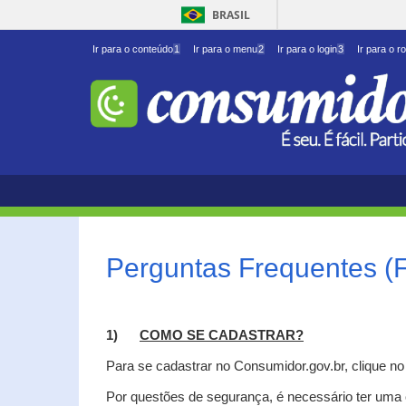
BRASIL
Ir para o conteúdo
1
Ir para o menu
2
Ir para o login
3
Ir para o r
Perguntas Frequentes (
1)
C
OMO SE CADASTRAR?
Para se cadastrar no Consumidor.gov.br, clique n
Por questões de segurança, é necessário ter uma