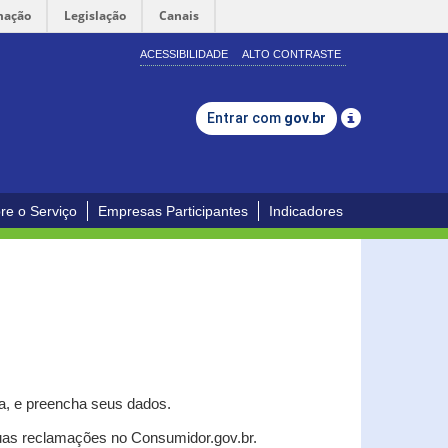
mação
Legislação
Canais
ACESSIBILIDADE
ALTO CONTRASTE
Entrar com
gov.br
re o Serviço
Empresas Participantes
Indicadores
a, e p
reencha seus dados.
uas reclamações no Consumidor.gov.br.