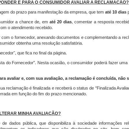
PONDER E PARA O CONSUMIDOR AVALIAR A RECLAMAÇÃO?
contagem do prazo para manifestação da empresa, que tem
até 10 dias
p
nsumidor a chance de, em
até 20 dias
, comentar a resposta recebi
o com o atendimento recebido.
agir com o fornecedor, anexando documentos e complementando a re
umidor obtenha uma resolução satisfatória.
necedor", que fica no final da página.
osta do Fornecedor”. Nesta ocasião, o consumidor poderá fazer uma
 avaliar e, com sua avaliação, a reclamação é concluída, não s
ua reclamação é finalizada
e receberá o status de “Finalizada Avali
cerrada em função do fim do prazo mencionado.
LTERAR MINHA AVALIAÇÃO?
e dados pública, que disponibiliza à sociedade informações r