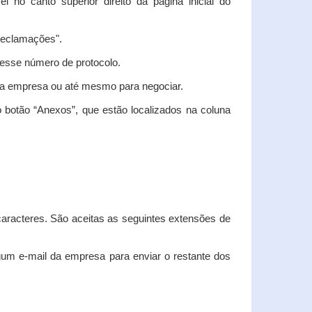
vel no canto superior direito da página inicial do
"Reclamações".
nesse número de protocolo.
m a empresa ou até mesmo para negociar.
 botão “Anexos”, que estão localizados na coluna
racteres. São aceitas as seguintes extensões de
algum e-mail da empresa para enviar o restante dos