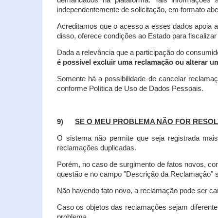
demandados na plataforma. Tais informações a
independentemente de solicitação, em formato abe
Acreditamos que o acesso a esses dados apoia a
disso, oferece condições ao Estado para fiscaliza
Dada a relevância que a participação do consumi
é possível excluir uma reclamação ou alterar u
Somente há a possibilidade de cancelar reclama
conforme Política de Uso de Dados Pessoais.
9)
SE O MEU PROBLEMA NÃO FOR RESOL
O sistema não permite que seja registrada ma
reclamações duplicadas.
Porém, no caso de surgimento de fatos novos, 
questão e no campo "Descrição da Reclamação" sej
Não havendo fato novo, a reclamação pode ser can
Caso os objetos das reclamações sejam diferent
problema.