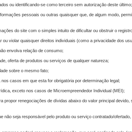
ados ou identificando-se como terceiro sem autorização deste último;
informações pessoais ou outras quaisquer que, de algum modo, permi
mações do site com o simples intuito de dificultar ou obstruir o regis
r ou violar quaisquer direitos individuais (como a privacidade dos us
 não envolva relação de consumo;
de, oferta de produtos ou serviços de qualquer natureza;
idade sobre o mesmo fato;
a nos casos em que esta for obrigatória por determinação legal;
ídica, exceto nos casos de Microempreendedor Individual (MEI);
ra propor renegociações de dívidas abaixo do valor principal devido, 
e não seja responsável pelo produto ou serviço contratado/ofertado