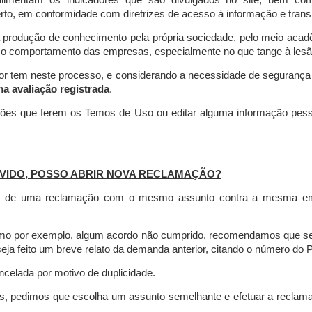
limentam os indicadores que são divulgados no site, bem com
rto, em conformidade com diretrizes de acesso à informação e transp
 produção de conhecimento pela própria sociedade, pelo meio aca
r o comportamento das empresas, especialmente no que tange à lesão 
dor tem neste processo, e considerando a necessidade de seguranç
ma avaliação registrada
.
ções que ferem os Temos de Uso ou editar alguma informação pess
VIDO, POSSO ABRIR NOVA RECLAMAÇÃO?
is de uma reclamação com o mesmo assunto contra a mesma empr
como por exemplo, algum acordo não cumprido, recomendamos que s
a feito um breve relato da demanda anterior, citando o número do 
celada por motivo de duplicidade.
es, pedimos que escolha um assunto semelhante e efetuar a reclam