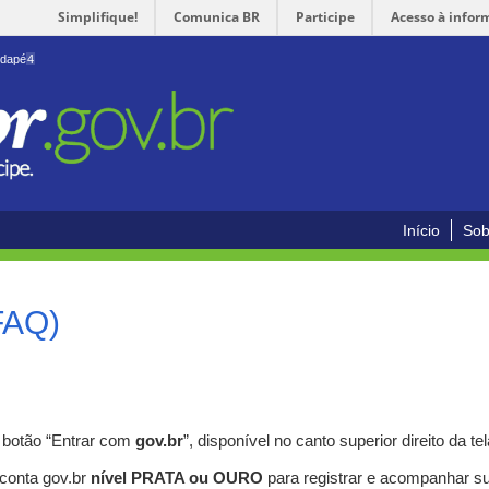
Simplifique!
Comunica BR
Participe
Acesso à infor
odapé
4
Início
Sob
FAQ)
o botão “Entrar com
gov.br
”, disponível no canto superior direito da tel
 conta gov.br
nível PRATA ou OURO
para registrar e acompanhar s