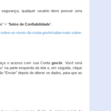
 segurança, qualquer usuário deve possuir uma
e" > "
Selos de Confiabilidade
".
s-sobre-os-niveis-da-conta-govbr/saiba-mais-sobre-
r. Faça o acesso com sua Conta
gov.br
. Você será
u” na parte esquerda da tela e, em seguida, clique
ão “Enviar” depois de alterar os dados, para que as