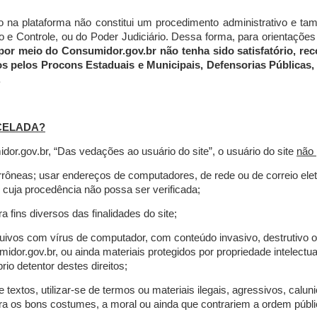
do na plataforma não constitui um procedimento administrativo e 
 Controle, ou do Poder Judiciário. Dessa forma, para orientações a
por meio do Consumidor.gov.br não tenha sido satisfatório, 
os pelos Procons Estaduais e Municipais, Defensorias Públicas, 
.
CELADA?
r.gov.br, “Das vedações ao usuário do site”, o usuário do site
não 
errôneas; usar endereços de computadores, de rede ou de correio ele
 cuja procedência não possa ser verificada;
a fins diversos das finalidades do site;
rquivos com vírus de computador, com conteúdo invasivo, destrutivo
idor.gov.br, ou ainda materiais protegidos por propriedade intelectu
io detentor destes direitos;
extos, utilizar-se de termos ou materiais ilegais, agressivos, calun
tra os bons costumes, a moral ou ainda que contrariem a ordem públi