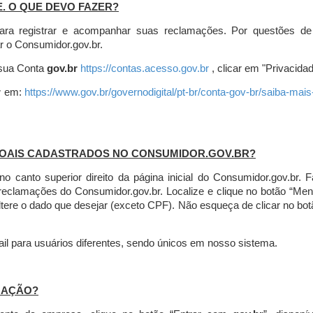
E. O QUE DEVO FAZER?
ara registrar e acompanhar suas reclamações. Por questões de
r o Consumidor.gov.br.
r sua Conta
gov.br
https://contas.acesso.gov.br
, clicar em "Privacidad
r
em:
https://www.gov.br/governodigital/pt-br/conta-gov-br/saiba-mai
SOAIS CADASTRADOS NO CONSUMIDOR.GOV.BR?
l no canto superior direito da página inicial do Consumidor.gov.b
 reclamações do Consumidor.gov.br.
Localize e clique no botão “Men
altere o dado que desejar (exceto CPF). Não esqueça de clicar no bot
l para usuários diferentes, sendo únicos em nosso sistema.
MAÇÃO?