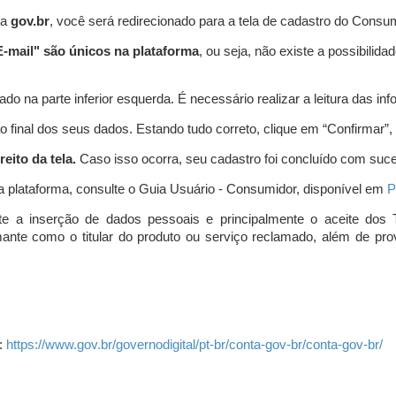
ta
gov.br
, você será redirecionado para a tela de cadastro do Consum
-mail" são únicos na plataforma
, ou seja, não existe a possibil
do na parte inferior esquerda. É necessário realizar a leitura das info
o final dos seus dados. Estando tudo correto, clique em “Confirmar”, no
eito da tela.
Caso isso ocorra, seu cadastro foi concluído com suc
a plataforma, consulte o Guia Usuário - Consumidor, disponível em
P
e a inserção de dados pessoais e principalmente o aceite dos 
amante como o titular do produto ou serviço reclamado, além de pr
:
https://www.gov.br/governodigital/pt-br/conta-gov-br/conta-gov-br/