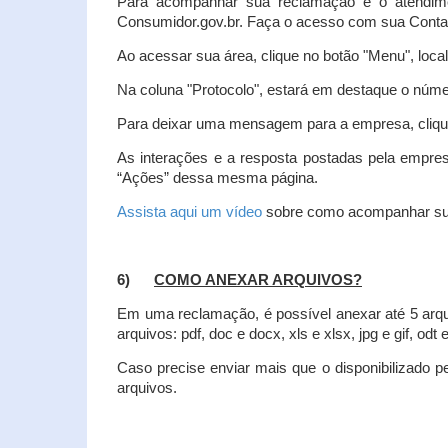
Para acompanhar sua reclamação e o atendim
Consumidor.gov.br. Faça o acesso com sua Cont
Ao acessar sua área, clique no botão "Menu", loca
Na coluna "Protocolo", estará em destaque o númer
Para deixar uma mensagem para a empresa, clique
As interações e a resposta postadas pela empres
“Ações” dessa mesma página.
Assista aqui um vídeo
sobre como acompanhar su
6)
COMO ANEXAR ARQUIVOS?
Em uma reclamação, é possível anexar até 5 arq
arquivos: pdf, doc e docx, xls e xlsx, jpg e gif, odt
Caso precise enviar mais que o disponibilizado pe
arquivos.