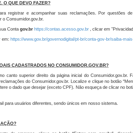
E. O QUE DEVO FAZER?
ara registrar e acompanhar suas reclamações. Por questões de
r o Consumidor.gov.br.
r sua Conta
gov.br
https://contas.acesso.gov.br
, clicar em "Privacidad
r
em:
https://www.gov.br/governodigital/pt-br/conta-gov-br/saiba-mai
SOAIS CADASTRADOS NO CONSUMIDOR.GOV.BR?
l no canto superior direito da página inicial do Consumidor.gov.b
 reclamações do Consumidor.gov.br.
Localize e clique no botão “Men
altere o dado que desejar (exceto CPF). Não esqueça de clicar no bot
l para usuários diferentes, sendo únicos em nosso sistema.
MAÇÃO?