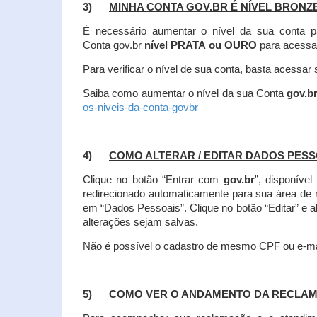
3)
MINHA CONTA GOV.BR É NÍVEL BRONZ
É necessário aumentar o nível da sua conta p
Conta gov.br
nível PRATA ou OURO
para acessa
Para verificar o nível de sua conta, basta acessa
Saiba como aumentar o nível da sua Conta
gov.b
os-niveis-da-conta-govbr
4)
COMO ALTERAR / EDITAR DADOS PES
Clique no botão “Entrar com
gov.br
”, disponíve
redirecionado automaticamente para sua área de
em “Dados Pessoais”.
Clique no botão “Editar” e 
alterações sejam salvas.
Não é possível o cadastro de mesmo CPF ou e-mai
5)
COMO VER O ANDAMENTO DA RECLA