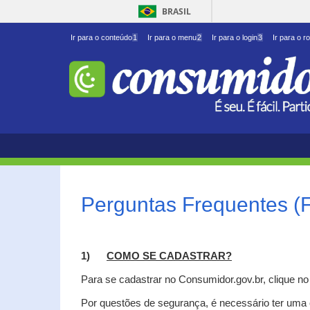
BRASIL
Ir para o conteúdo
1
Ir para o menu
2
Ir para o login
3
Ir para o r
Perguntas Frequentes (
1)
C
OMO SE CADASTRAR?
Para se cadastrar no Consumidor.gov.br, clique n
Por questões de segurança, é necessário ter uma