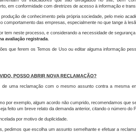
limentam os indicadores que são divulgados no site, bem com
rto, em conformidade com diretrizes de acesso à informação e transp
 produção de conhecimento pela própria sociedade, pelo meio aca
r o comportamento das empresas, especialmente no que tange à lesão 
dor tem neste processo, e considerando a necessidade de seguranç
ma avaliação registrada
.
ções que ferem os Temos de Uso ou editar alguma informação pess
VIDO, POSSO ABRIR NOVA RECLAMAÇÃO?
is de uma reclamação com o mesmo assunto contra a mesma empr
como por exemplo, algum acordo não cumprido, recomendamos que s
a feito um breve relato da demanda anterior, citando o número do 
celada por motivo de duplicidade.
es, pedimos que escolha um assunto semelhante e efetuar a reclam