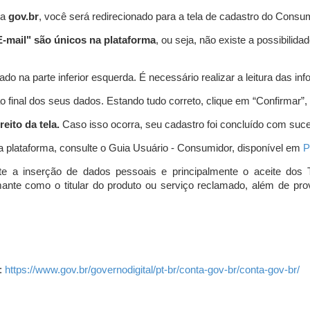
ta
gov.br
, você será redirecionado para a tela de cadastro do Consum
-mail" são únicos na plataforma
, ou seja, não existe a possibil
do na parte inferior esquerda. É necessário realizar a leitura das info
o final dos seus dados. Estando tudo correto, clique em “Confirmar”, no
eito da tela.
Caso isso ocorra, seu cadastro foi concluído com suc
a plataforma, consulte o Guia Usuário - Consumidor, disponível em
P
e a inserção de dados pessoais e principalmente o aceite dos 
amante como o titular do produto ou serviço reclamado, além de pr
:
https://www.gov.br/governodigital/pt-br/conta-gov-br/conta-gov-br/