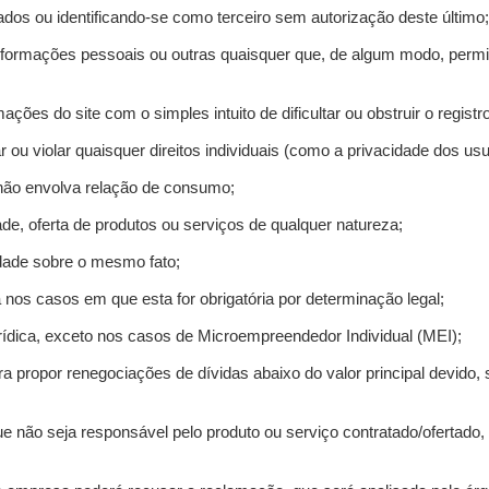
ados ou identificando-se como terceiro sem autorização deste último;
informações pessoais ou outras quaisquer que, de algum modo, permi
mações do site com o simples intuito de dificultar ou obstruir o regis
r ou violar quaisquer direitos individuais (como a privacidade dos us
 não envolva relação de consumo;
de, oferta de produtos ou serviços de qualquer natureza;
idade sobre o mesmo fato;
a nos casos em que esta for obrigatória por determinação legal;
ídica, exceto nos casos de Microempreendedor Individual (MEI);
ra propor renegociações de dívidas abaixo do valor principal devido, 
e não seja responsável pelo produto ou serviço contratado/ofertado