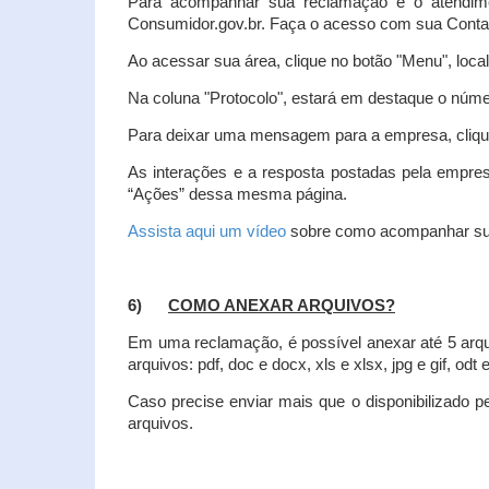
Para acompanhar sua reclamação e o atendim
Consumidor.gov.br. Faça o acesso com sua Cont
Ao acessar sua área, clique no botão "Menu", loca
Na coluna "Protocolo", estará em destaque o númer
Para deixar uma mensagem para a empresa, clique
As interações e a resposta postadas pela empres
“Ações” dessa mesma página.
Assista aqui um vídeo
sobre como acompanhar su
6)
COMO ANEXAR ARQUIVOS?
Em uma reclamação, é possível anexar até 5 arq
arquivos: pdf, doc e docx, xls e xlsx, jpg e gif, odt
Caso precise enviar mais que o disponibilizado pe
arquivos.