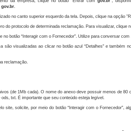
ento da empresa, clique no botão “Entrar com
gov.br
”, disponí
a
gov.br
.
lizado no canto superior esquerdo da tela. Depois, clique na opção 
o do protocolo de determinada reclamação. Para visualizar, clique 
 no botão “Interagir com o Fornecedor”. Utilize para conversar co
a são visualizadas ao clicar no botão azul “Detalhes” e também no
a reclamação.
uivos (de 1Mb cada). O nome do anexo deve possuir menos de 80 ca
 e ods, txt. É importante que seu conteúdo esteja legível.
lo site, solicite, por meio do botão “Interagir com o Fornecedor”, 