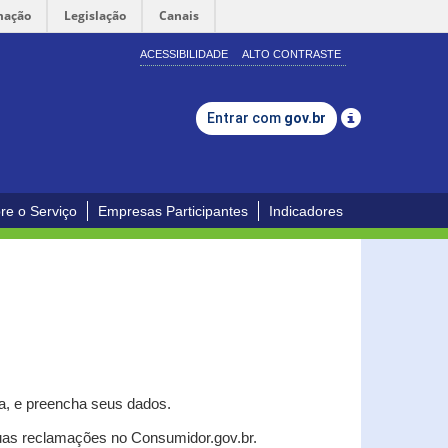
mação
Legislação
Canais
ACESSIBILIDADE
ALTO CONTRASTE
Entrar com
gov.br
re o Serviço
Empresas Participantes
Indicadores
a, e p
reencha seus dados.
uas reclamações no Consumidor.gov.br.