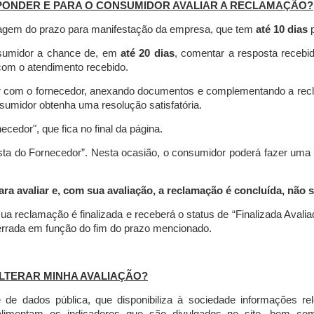
PONDER E PARA O CONSUMIDOR AVALIAR A RECLAMAÇÃO?
contagem do prazo para manifestação da empresa, que tem
até 10 dias
p
nsumidor a chance de, em
até 20 dias
, comentar a resposta recebi
o com o atendimento recebido.
agir com o fornecedor, anexando documentos e complementando a re
umidor obtenha uma resolução satisfatória.
necedor", que fica no final da página.
osta do Fornecedor”. Nesta ocasião, o consumidor poderá fazer uma
 avaliar e, com sua avaliação, a reclamação é concluída, não s
ua reclamação é finalizada
e receberá o status de “Finalizada Avali
cerrada em função do fim do prazo mencionado.
LTERAR MINHA AVALIAÇÃO?
e dados pública, que disponibiliza à sociedade informações r