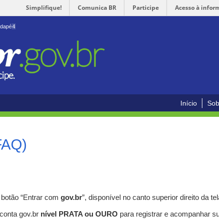
Simplifique!
Comunica BR
Participe
Acesso à infor
odapé
4
Início
Sob
FAQ)
o botão “Entrar com
gov.br
”, disponível no canto superior direito da tel
 conta gov.br
nível PRATA ou OURO
para registrar e acompanhar s