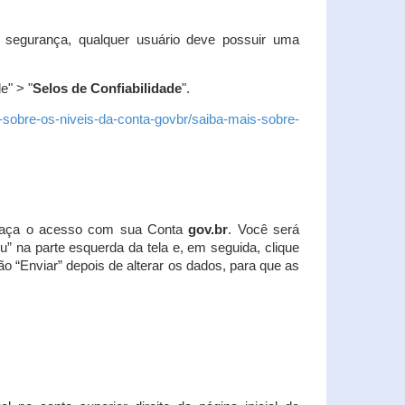
 segurança, qualquer usuário deve possuir uma
e" > "
Selos de Confiabilidade
".
s-sobre-os-niveis-da-conta-govbr/saiba-mais-sobre-
r. Faça o acesso com sua Conta
gov.br
. Você será
u” na parte esquerda da tela e, em seguida, clique
ão “Enviar” depois de alterar os dados, para que as