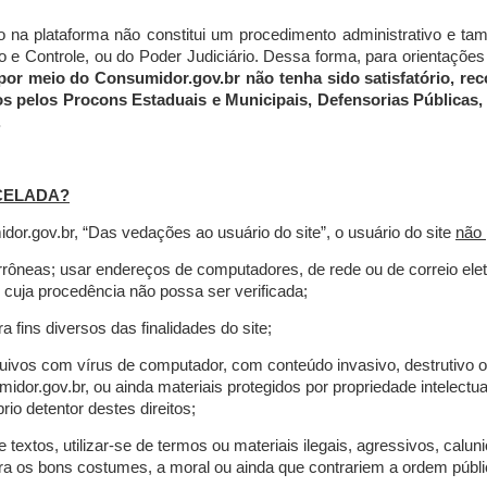
do na plataforma não constitui um procedimento administrativo e 
 Controle, ou do Poder Judiciário. Dessa forma, para orientações a
por meio do Consumidor.gov.br não tenha sido satisfatório, 
os pelos Procons Estaduais e Municipais, Defensorias Públicas, 
.
CELADA?
r.gov.br, “Das vedações ao usuário do site”, o usuário do site
não 
errôneas; usar endereços de computadores, de rede ou de correio ele
 cuja procedência não possa ser verificada;
a fins diversos das finalidades do site;
rquivos com vírus de computador, com conteúdo invasivo, destrutivo
idor.gov.br, ou ainda materiais protegidos por propriedade intelectu
io detentor destes direitos;
extos, utilizar-se de termos ou materiais ilegais, agressivos, calun
tra os bons costumes, a moral ou ainda que contrariem a ordem públi