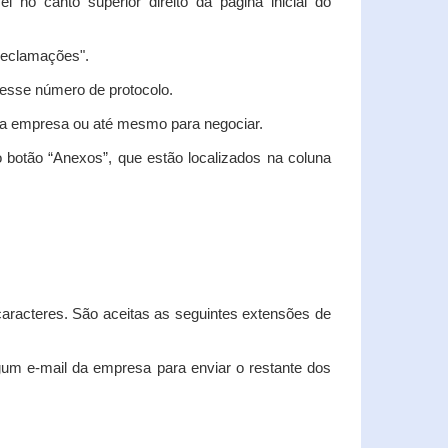
vel no canto superior direito da página inicial do
"Reclamações".
nesse número de protocolo.
m a empresa ou até mesmo para negociar.
 botão “Anexos”, que estão localizados na coluna
racteres. São aceitas as seguintes extensões de
algum e-mail da empresa para enviar o restante dos