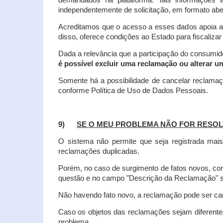
demandados na plataforma. Tais informações a
independentemente de solicitação, em formato abe
Acreditamos que o acesso a esses dados apoia a
disso, oferece condições ao Estado para fiscaliza
Dada a relevância que a participação do consumi
é possível excluir uma reclamação ou alterar u
Somente há a possibilidade de cancelar reclama
conforme Política de Uso de Dados Pessoais.
9)
SE O MEU PROBLEMA NÃO FOR RESOL
O sistema não permite que seja registrada ma
reclamações duplicadas.
Porém, no caso de surgimento de fatos novos, 
questão e no campo "Descrição da Reclamação" sej
Não havendo fato novo, a reclamação pode ser can
Caso os objetos das reclamações sejam diferent
problema.