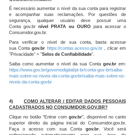
É necessário aumentar o nível da sua conta para registrar
e acompanhar suas reclamações. Por questões de
segurança, qualquer usuário deve possuir uma
Conta gov.br
nível PRATA ou OURO
para acessar o
Consumidor.gov.br.
Para verificar o nível de sua conta, basta acessar
sua Conta
gov.br
https://contas.acesso.gov.br
, clicar em
"Privacidade" > "
Selos de Confiabilidade
".
Saiba como aumentar o nível da sua Conta
gov.br
em:
https://www.gov.br/governodigital/pt-br/conta-gov-br/saiba-
mais-sobre-os-niveis-da-conta-govbr/saiba-mais-sobre-os-
niveis-da-conta-govbr
4)
COMO ALTERAR / EDITAR DADOS PESSOAIS
CADASTRADOS NO CONSUMIDOR.GOV.BR?
Clique no botão “Entrar com
gov.br
”, disponível no canto
superior direito da página inicial do Consumidor.gov.br.
Faça o acesso com sua Conta
gov.br
. Você será