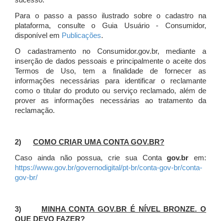
sucesso.
Para o passo a passo ilustrado sobre o cadastro na
plataforma, consulte o Guia Usuário - Consumidor,
disponível em
Publicações
.
O cadastramento no Consumidor.gov.br, mediante a
inserção de dados pessoais e principalmente o aceite dos
Termos de Uso, tem a finalidade de fornecer as
informações necessárias para identificar o reclamante
como o titular do produto ou serviço reclamado, além de
prover as informações necessárias ao tratamento da
reclamação.
2)
COMO CRIAR UMA CONTA GOV.BR?
Caso ainda não possua, crie sua Conta
gov.br
em:
https://www.gov.br/governodigital/pt-br/conta-gov-br/conta-
gov-br/
3)
MINHA CONTA GOV.BR É NÍVEL BRONZE. O
QUE DEVO FAZER?