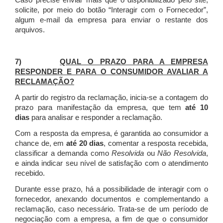
Caso precise enviar mais que o disponibilizado pelo site,
solicite, por meio do botão “Interagir com o Fornecedor”,
algum e-mail da empresa para enviar o restante dos
arquivos.
7)
QUAL O PRAZO PARA A EMPRESA
RESPONDER E PARA O CONSUMIDOR AVALIAR A
RECLAMAÇÃO?
A partir do registro da reclamação, inicia-se a contagem do
prazo para manifestação da empresa, que tem
até 10
dias
para analisar e responder a reclamação.
Com a resposta da empresa, é garantida ao consumidor a
chance de, em
até 20 dias
, comentar a resposta recebida,
classificar a demanda como
Resolvida
ou
Não Resolvida
,
e ainda indicar seu nível de satisfação com o atendimento
recebido.
Durante esse prazo, há a possibilidade de interagir com o
fornecedor, anexando documentos e complementando a
reclamação, caso necessário.
Trata-se de um período de
negociação com a empresa, a fim de que o consumidor