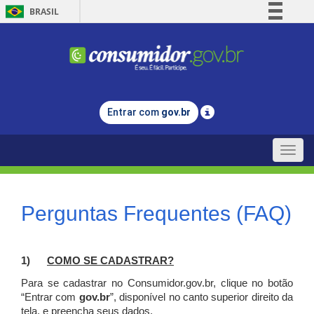
BRASIL
Simplifique!
Comunica BR
Participe
Acesso à informação
Entrar com
gov.br
Legislação
Canais
Toggle
naviga
Perguntas Frequentes (FAQ)
1)
C
OMO SE CADASTRAR?
Para se cadastrar no Consumidor.gov.br, clique no botão
“Entrar com
gov.br
”, disponível no canto superior direito da
tela, e p
reencha seus dados.