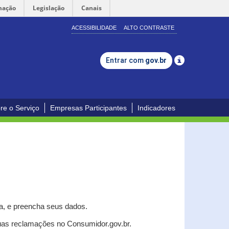
mação
Legislação
Canais
ACESSIBILIDADE
ALTO CONTRASTE
Entrar com
gov.br
re o Serviço
Empresas Participantes
Indicadores
a, e p
reencha seus dados.
uas reclamações no Consumidor.gov.br.