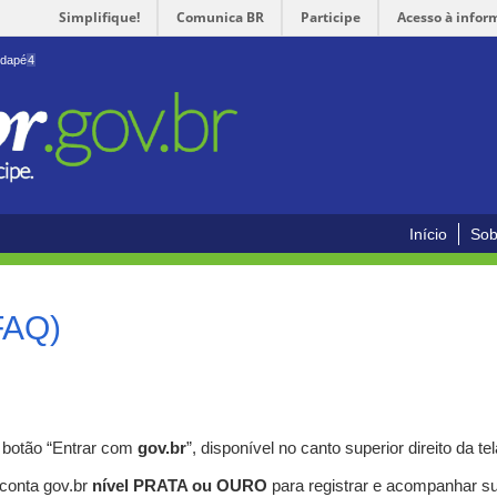
Simplifique!
Comunica BR
Participe
Acesso à infor
odapé
4
Início
Sob
FAQ)
o botão “Entrar com
gov.br
”, disponível no canto superior direito da tel
 conta gov.br
nível PRATA ou OURO
para registrar e acompanhar s