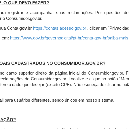
E. O QUE DEVO FAZER?
ara registrar e acompanhar suas reclamações. Por questões de
r o Consumidor.gov.br.
r sua Conta
gov.br
https://contas.acesso.gov.br
, clicar em "Privacidad
r
em:
https://www.gov.br/governodigital/pt-br/conta-gov-br/saiba-mai
SOAIS CADASTRADOS NO CONSUMIDOR.GOV.BR?
l no canto superior direito da página inicial do Consumidor.gov.b
 reclamações do Consumidor.gov.br.
Localize e clique no botão “Men
altere o dado que desejar (exceto CPF). Não esqueça de clicar no bot
l para usuários diferentes, sendo únicos em nosso sistema.
MAÇÃO?