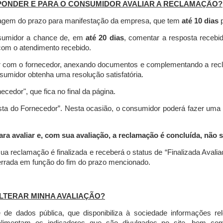
PONDER E PARA O CONSUMIDOR AVALIAR A RECLAMAÇÃO?
contagem do prazo para manifestação da empresa, que tem
até 10 dias
p
nsumidor a chance de, em
até 20 dias
, comentar a resposta recebi
o com o atendimento recebido.
agir com o fornecedor, anexando documentos e complementando a re
umidor obtenha uma resolução satisfatória.
necedor", que fica no final da página.
osta do Fornecedor”. Nesta ocasião, o consumidor poderá fazer uma
 avaliar e, com sua avaliação, a reclamação é concluída, não s
ua reclamação é finalizada
e receberá o status de “Finalizada Avali
cerrada em função do fim do prazo mencionado.
LTERAR MINHA AVALIAÇÃO?
e dados pública, que disponibiliza à sociedade informações r