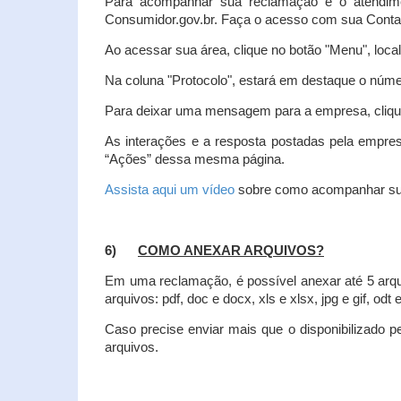
Para acompanhar sua reclamação e o atendim
Consumidor.gov.br. Faça o acesso com sua Cont
Ao acessar sua área, clique no botão "Menu", loca
Na coluna "Protocolo", estará em destaque o númer
Para deixar uma mensagem para a empresa, clique
As interações e a resposta postadas pela empres
“Ações” dessa mesma página.
Assista aqui um vídeo
sobre como acompanhar su
6)
COMO ANEXAR ARQUIVOS?
Em uma reclamação, é possível anexar até 5 arq
arquivos: pdf, doc e docx, xls e xlsx, jpg e gif, odt
Caso precise enviar mais que o disponibilizado pe
arquivos.