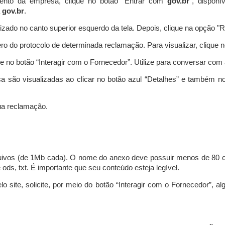
ento da empresa, clique no botão “Entrar com
gov.br
”, disponí
a
gov.br
.
lizado no canto superior esquerdo da tela. Depois, clique na opção 
o do protocolo de determinada reclamação. Para visualizar, clique 
 no botão “Interagir com o Fornecedor”. Utilize para conversar co
a são visualizadas ao clicar no botão azul “Detalhes” e também no
a reclamação.
uivos (de 1Mb cada). O nome do anexo deve possuir menos de 80 ca
 e ods, txt. É importante que seu conteúdo esteja legível.
lo site, solicite, por meio do botão “Interagir com o Fornecedor”, 