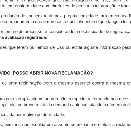
limentam os indicadores que são divulgados no site, bem com
rto, em conformidade com diretrizes de acesso à informação e transp
 produção de conhecimento pela própria sociedade, pelo meio aca
r o comportamento das empresas, especialmente no que tange à lesão 
dor tem neste processo, e considerando a necessidade de seguranç
ma avaliação registrada
.
ções que ferem os Temos de Uso ou editar alguma informação pess
VIDO, POSSO ABRIR NOVA RECLAMAÇÃO?
is de uma reclamação com o mesmo assunto contra a mesma empr
como por exemplo, algum acordo não cumprido, recomendamos que s
a feito um breve relato da demanda anterior, citando o número do 
celada por motivo de duplicidade.
es, pedimos que escolha um assunto semelhante e efetuar a reclam