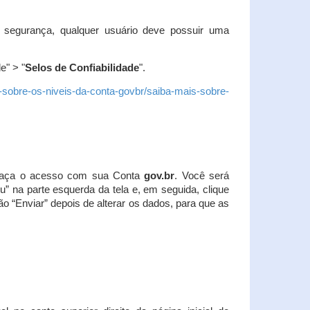
 segurança, qualquer usuário deve possuir uma
e" > "
Selos de Confiabilidade
".
s-sobre-os-niveis-da-conta-govbr/saiba-mais-sobre-
r. Faça o acesso com sua Conta
gov.br
. Você será
u” na parte esquerda da tela e, em seguida, clique
ão “Enviar” depois de alterar os dados, para que as