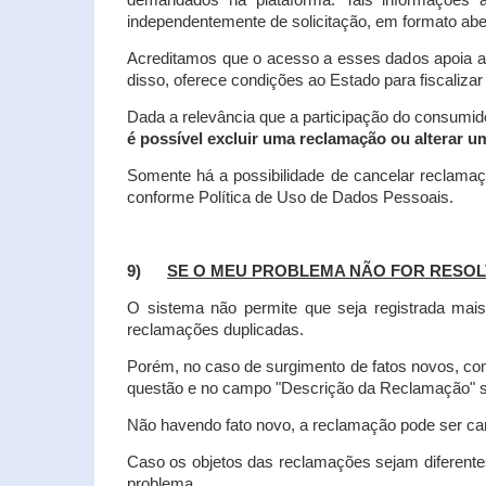
demandados na plataforma. Tais informações a
independentemente de solicitação, em formato abe
Acreditamos que o acesso a esses dados apoia a
disso, oferece condições ao Estado para fiscaliza
Dada a relevância que a participação do consumi
é possível excluir uma reclamação ou alterar u
Somente há a possibilidade de cancelar reclama
conforme Política de Uso de Dados Pessoais.
9)
SE O MEU PROBLEMA NÃO FOR RESOL
O sistema não permite que seja registrada ma
reclamações duplicadas.
Porém, no caso de surgimento de fatos novos, 
questão e no campo "Descrição da Reclamação" sej
Não havendo fato novo, a reclamação pode ser can
Caso os objetos das reclamações sejam diferent
problema.