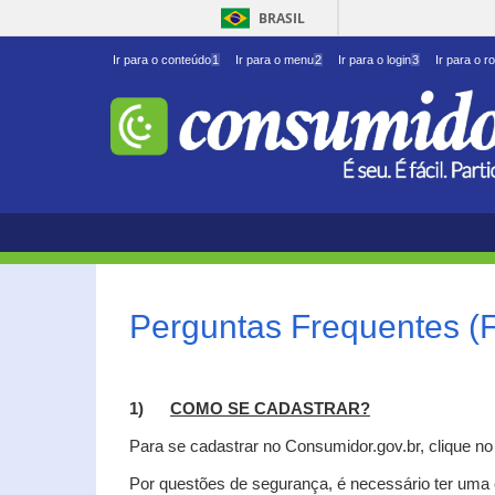
BRASIL
Ir para o conteúdo
1
Ir para o menu
2
Ir para o login
3
Ir para o r
Perguntas Frequentes (
1)
C
OMO SE CADASTRAR?
Para se cadastrar no Consumidor.gov.br, clique n
Por questões de segurança, é necessário ter uma