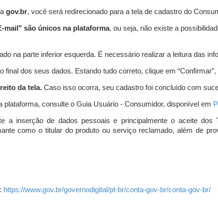
ta
gov.br
, você será redirecionado para a tela de cadastro do Consum
-mail" são únicos na plataforma
, ou seja, não existe a possibil
do na parte inferior esquerda. É necessário realizar a leitura das info
o final dos seus dados. Estando tudo correto, clique em “Confirmar”, no
eito da tela.
Caso isso ocorra, seu cadastro foi concluído com suc
a plataforma, consulte o Guia Usuário - Consumidor, disponível em
P
e a inserção de dados pessoais e principalmente o aceite dos 
amante como o titular do produto ou serviço reclamado, além de pr
:
https://www.gov.br/governodigital/pt-br/conta-gov-br/conta-gov-br/