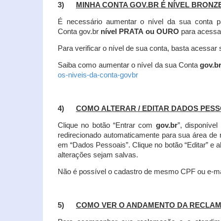
3)
MINHA CONTA GOV.BR É NÍVEL BRONZ
É necessário aumentar o nível da sua conta p
Conta gov.br
nível PRATA ou OURO
para acessa
Para verificar o nível de sua conta, basta acessa
Saiba como aumentar o nível da sua Conta
gov.b
os-niveis-da-conta-govbr
4)
COMO ALTERAR / EDITAR DADOS PES
Clique no botão “Entrar com
gov.br
”, disponíve
redirecionado automaticamente para sua área de
em “Dados Pessoais”.
Clique no botão “Editar” e 
alterações sejam salvas.
Não é possível o cadastro de mesmo CPF ou e-mai
5)
COMO VER O ANDAMENTO DA RECLA