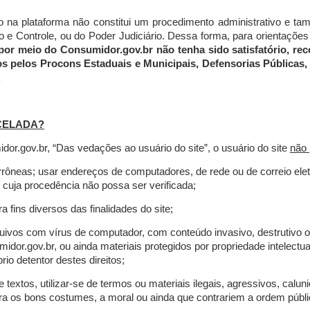
do na plataforma não constitui um procedimento administrativo e 
 Controle, ou do Poder Judiciário. Dessa forma, para orientações a
por meio do Consumidor.gov.br não tenha sido satisfatório, 
os pelos Procons Estaduais e Municipais, Defensorias Públicas, 
.
CELADA?
r.gov.br, “Das vedações ao usuário do site”, o usuário do site
não 
errôneas; usar endereços de computadores, de rede ou de correio ele
 cuja procedência não possa ser verificada;
a fins diversos das finalidades do site;
rquivos com vírus de computador, com conteúdo invasivo, destrutivo
idor.gov.br, ou ainda materiais protegidos por propriedade intelectu
io detentor destes direitos;
extos, utilizar-se de termos ou materiais ilegais, agressivos, calun
tra os bons costumes, a moral ou ainda que contrariem a ordem públi