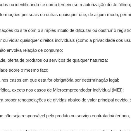
ados ou identificando-se como terceiro sem autorização deste último;
informações pessoais ou outras quaisquer que, de algum modo, permi
mações do site com o simples intuito de dificultar ou obstruir o regis
r ou violar quaisquer direitos individuais (como a privacidade dos us
 não envolva relação de consumo;
de, oferta de produtos ou serviços de qualquer natureza;
idade sobre o mesmo fato;
a nos casos em que esta for obrigatória por determinação legal;
ídica, exceto nos casos de Microempreendedor Individual (MEI);
ra propor renegociações de dívidas abaixo do valor principal devido, 
e não seja responsável pelo produto ou serviço contratado/ofertado