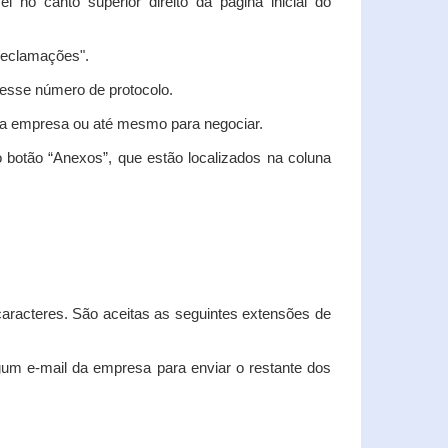
vel no canto superior direito da página inicial do
"Reclamações".
nesse número de protocolo.
m a empresa ou até mesmo para negociar.
 botão “Anexos”, que estão localizados na coluna
racteres. São aceitas as seguintes extensões de
algum e-mail da empresa para enviar o restante dos