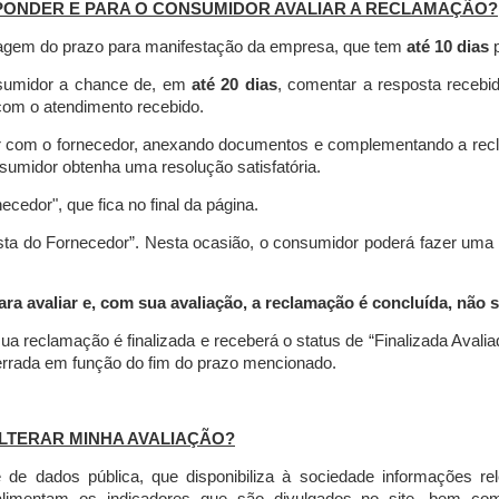
PONDER E PARA O CONSUMIDOR AVALIAR A RECLAMAÇÃO?
contagem do prazo para manifestação da empresa, que tem
até 10 dias
p
nsumidor a chance de, em
até 20 dias
, comentar a resposta recebi
o com o atendimento recebido.
agir com o fornecedor, anexando documentos e complementando a re
umidor obtenha uma resolução satisfatória.
necedor", que fica no final da página.
osta do Fornecedor”. Nesta ocasião, o consumidor poderá fazer uma
 avaliar e, com sua avaliação, a reclamação é concluída, não s
ua reclamação é finalizada
e receberá o status de “Finalizada Avali
cerrada em função do fim do prazo mencionado.
LTERAR MINHA AVALIAÇÃO?
e dados pública, que disponibiliza à sociedade informações r