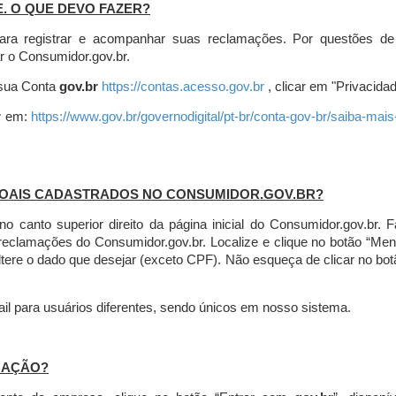
E. O QUE DEVO FAZER?
ara registrar e acompanhar suas reclamações. Por questões de
r o Consumidor.gov.br.
r sua Conta
gov.br
https://contas.acesso.gov.br
, clicar em "Privacidad
r
em:
https://www.gov.br/governodigital/pt-br/conta-gov-br/saiba-mai
SOAIS CADASTRADOS NO CONSUMIDOR.GOV.BR?
l no canto superior direito da página inicial do Consumidor.gov.b
 reclamações do Consumidor.gov.br.
Localize e clique no botão “Men
altere o dado que desejar (exceto CPF). Não esqueça de clicar no bot
l para usuários diferentes, sendo únicos em nosso sistema.
MAÇÃO?