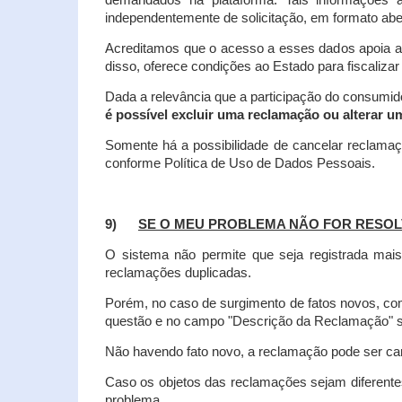
demandados na plataforma. Tais informações a
independentemente de solicitação, em formato abe
Acreditamos que o acesso a esses dados apoia a
disso, oferece condições ao Estado para fiscaliza
Dada a relevância que a participação do consumi
é possível excluir uma reclamação ou alterar u
Somente há a possibilidade de cancelar reclama
conforme Política de Uso de Dados Pessoais.
9)
SE O MEU PROBLEMA NÃO FOR RESOL
O sistema não permite que seja registrada ma
reclamações duplicadas.
Porém, no caso de surgimento de fatos novos, 
questão e no campo "Descrição da Reclamação" sej
Não havendo fato novo, a reclamação pode ser can
Caso os objetos das reclamações sejam diferent
problema.