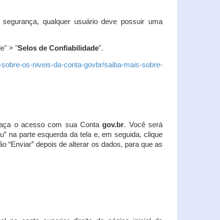
 segurança, qualquer usuário deve possuir uma
e" > "
Selos de Confiabilidade
".
s-sobre-os-niveis-da-conta-govbr/saiba-mais-sobre-
r. Faça o acesso com sua Conta
gov.br
. Você será
u” na parte esquerda da tela e, em seguida, clique
ão “Enviar” depois de alterar os dados, para que as