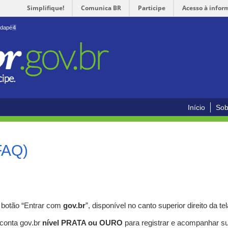
Simplifique!
Comunica BR
Participe
Acesso à infor
odapé
4
Início
Sob
FAQ)
o botão “Entrar com
gov.br
”, disponível no canto superior direito da tel
 conta gov.br
nível PRATA ou OURO
para registrar e acompanhar s