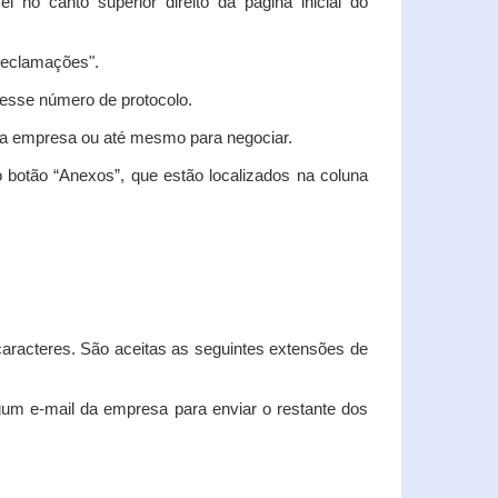
vel no canto superior direito da página inicial do
"Reclamações".
nesse número de protocolo.
m a empresa ou até mesmo para negociar.
 botão “Anexos”, que estão localizados na coluna
racteres. São aceitas as seguintes extensões de
algum e-mail da empresa para enviar o restante dos