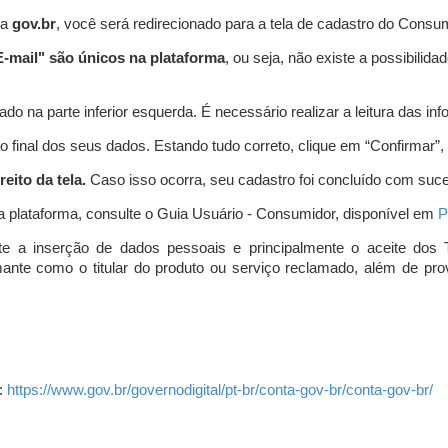
ta
gov.br
, você será redirecionado para a tela de cadastro do Consum
-mail" são únicos na plataforma
, ou seja, não existe a possibil
do na parte inferior esquerda. É necessário realizar a leitura das info
o final dos seus dados. Estando tudo correto, clique em “Confirmar”, no
eito da tela.
Caso isso ocorra, seu cadastro foi concluído com suc
a plataforma, consulte o Guia Usuário - Consumidor, disponível em
P
e a inserção de dados pessoais e principalmente o aceite dos 
amante como o titular do produto ou serviço reclamado, além de pr
:
https://www.gov.br/governodigital/pt-br/conta-gov-br/conta-gov-br/