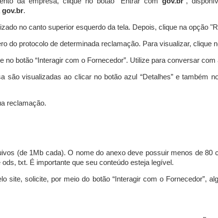
ento da empresa, clique no botão “Entrar com
gov.br
”, disponí
a
gov.br
.
lizado no canto superior esquerdo da tela. Depois, clique na opção 
o do protocolo de determinada reclamação. Para visualizar, clique 
 no botão “Interagir com o Fornecedor”. Utilize para conversar co
a são visualizadas ao clicar no botão azul “Detalhes” e também no
a reclamação.
uivos (de 1Mb cada). O nome do anexo deve possuir menos de 80 ca
 e ods, txt. É importante que seu conteúdo esteja legível.
lo site, solicite, por meio do botão “Interagir com o Fornecedor”, 