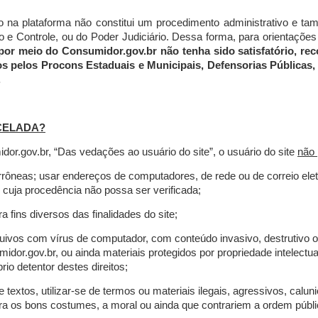
do na plataforma não constitui um procedimento administrativo e 
 Controle, ou do Poder Judiciário. Dessa forma, para orientações a
por meio do Consumidor.gov.br não tenha sido satisfatório, 
os pelos Procons Estaduais e Municipais, Defensorias Públicas, 
.
CELADA?
r.gov.br, “Das vedações ao usuário do site”, o usuário do site
não 
errôneas; usar endereços de computadores, de rede ou de correio ele
 cuja procedência não possa ser verificada;
a fins diversos das finalidades do site;
rquivos com vírus de computador, com conteúdo invasivo, destrutivo
idor.gov.br, ou ainda materiais protegidos por propriedade intelectu
io detentor destes direitos;
extos, utilizar-se de termos ou materiais ilegais, agressivos, calun
tra os bons costumes, a moral ou ainda que contrariem a ordem públi