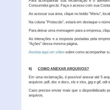
Para acompanhar sua reclamação e o atendim
Consumidor.gov.br. Faça o acesso com sua Cont
Ao acessar sua área, clique no botão "Menu", loca
Na coluna "Protocolo", estará em destaque o númer
Para deixar uma mensagem para a empresa, clique
As interações e a resposta postadas pela empres
“Ações” dessa mesma página.
Assista aqui um vídeo
sobre como acompanhar su
6)
COMO ANEXAR ARQUIVOS?
Em uma reclamação, é possível anexar até 5 arq
arquivos: pdf, doc e docx, xls e xlsx, jpg e gif, odt
Caso precise enviar mais que o disponibilizado pe
arquivos.