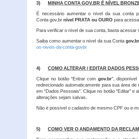
3)
MINHA CONTA GOV.BR É NÍVEL BRONZ
É necessário aumentar o nível da sua conta p
Conta gov.br
nível PRATA ou OURO
para acessa
Para verificar o nível de sua conta, basta acessa
Saiba como aumentar o nível da sua Conta
gov.b
os-niveis-da-conta-govbr
4)
COMO ALTERAR / EDITAR DADOS PES
Clique no botão “Entrar com
gov.br
”, disponíve
redirecionado automaticamente para sua área de
em “Dados Pessoais”.
Clique no botão “Editar” e 
alterações sejam salvas.
Não é possível o cadastro de mesmo CPF ou e-mai
5)
COMO VER O ANDAMENTO DA RECLA