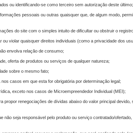
ados ou identificando-se como terceiro sem autorização deste último;
informações pessoais ou outras quaisquer que, de algum modo, permi
mações do site com o simples intuito de dificultar ou obstruir o regis
r ou violar quaisquer direitos individuais (como a privacidade dos us
 não envolva relação de consumo;
de, oferta de produtos ou serviços de qualquer natureza;
idade sobre o mesmo fato;
a nos casos em que esta for obrigatória por determinação legal;
ídica, exceto nos casos de Microempreendedor Individual (MEI);
ra propor renegociações de dívidas abaixo do valor principal devido, 
e não seja responsável pelo produto ou serviço contratado/ofertado