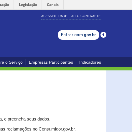
mação
Legislação
Canais
ACESSIBILIDADE
ALTO CONTRASTE
Entrar com
gov.br
re o Serviço
Empresas Participantes
Indicadores
a, e p
reencha seus dados.
uas reclamações no Consumidor.gov.br.