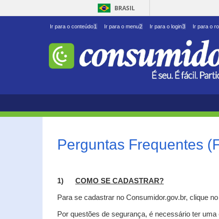
BRASIL
Ir para o conteúdo
1
Ir para o menu
2
Ir para o login
3
Ir para o r
Perguntas Frequentes (
1)
C
OMO SE CADASTRAR?
Para se cadastrar no Consumidor.gov.br, clique n
Por questões de segurança, é necessário ter uma