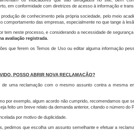
limentam os indicadores que são divulgados no site, bem com
rto, em conformidade com diretrizes de acesso à informação e transp
 produção de conhecimento pela própria sociedade, pelo meio aca
r o comportamento das empresas, especialmente no que tange à lesão 
dor tem neste processo, e considerando a necessidade de seguranç
ma avaliação registrada
.
ções que ferem os Temos de Uso ou editar alguma informação pess
VIDO, POSSO ABRIR NOVA RECLAMAÇÃO?
is de uma reclamação com o mesmo assunto contra a mesma empr
como por exemplo, algum acordo não cumprido, recomendamos que s
a feito um breve relato da demanda anterior, citando o número do 
celada por motivo de duplicidade.
es, pedimos que escolha um assunto semelhante e efetuar a reclam