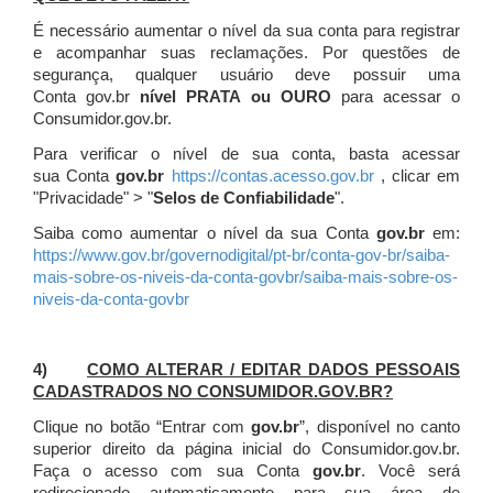
É necessário aumentar o nível da sua conta para registrar
e acompanhar suas reclamações. Por questões de
segurança, qualquer usuário deve possuir uma
Conta gov.br
nível PRATA ou OURO
para acessar o
Consumidor.gov.br.
Para verificar o nível de sua conta, basta acessar
sua Conta
gov.br
https://contas.acesso.gov.br
, clicar em
"Privacidade" > "
Selos de Confiabilidade
".
Saiba como aumentar o nível da sua Conta
gov.br
em:
https://www.gov.br/governodigital/pt-br/conta-gov-br/saiba-
mais-sobre-os-niveis-da-conta-govbr/saiba-mais-sobre-os-
niveis-da-conta-govbr
4)
COMO ALTERAR / EDITAR DADOS PESSOAIS
CADASTRADOS NO CONSUMIDOR.GOV.BR?
Clique no botão “Entrar com
gov.br
”, disponível no canto
superior direito da página inicial do Consumidor.gov.br.
Faça o acesso com sua Conta
gov.br
. Você será