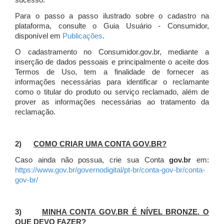
sucesso.
Para o passo a passo ilustrado sobre o cadastro na
plataforma, consulte o Guia Usuário - Consumidor,
disponível em
Publicações
.
O cadastramento no Consumidor.gov.br, mediante a
inserção de dados pessoais e principalmente o aceite dos
Termos de Uso, tem a finalidade de fornecer as
informações necessárias para identificar o reclamante
como o titular do produto ou serviço reclamado, além de
prover as informações necessárias ao tratamento da
reclamação.
2)
COMO CRIAR UMA CONTA GOV.BR?
Caso ainda não possua, crie sua Conta
gov.br
em:
https://www.gov.br/governodigital/pt-br/conta-gov-br/conta-
gov-br/
3)
MINHA CONTA GOV.BR É NÍVEL BRONZE. O
QUE DEVO FAZER?