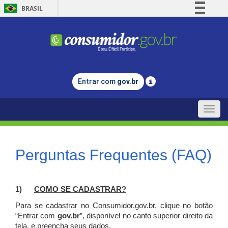
BRASIL
Simplifique!
Comunica BR
Participe
Acesso à informação
Entrar com
gov.br
Legislação
Canais
Toggle
naviga
Perguntas Frequentes (FAQ)
1)
C
OMO SE CADASTRAR?
Para se cadastrar no Consumidor.gov.br, clique no botão
“Entrar com
gov.br
”, disponível no canto superior direito da
tela, e p
reencha seus dados.