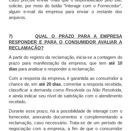
Caso precise enviar mais que o disponibilizado pelo site,
solicite, por meio do botão “Interagir com o Fornecedor”,
algum e-mail da empresa para enviar o restante dos
arquivos.
7)
QUAL O PRAZO PARA A EMPRESA
RESPONDER E PARA O CONSUMIDOR AVALIAR A
RECLAMAÇÃO?
A partir do registro da reclamação, inicia-se a contagem do
prazo para manifestação da empresa, que tem
até 10
dias
para analisar e responder a reclamação.
Com a resposta da empresa, é garantida ao consumidor a
chance de, em
até 20 dias
, comentar a resposta recebida,
classificar a demanda como
Resolvida
ou
Não Resolvida
,
e ainda indicar seu nível de satisfação com o atendimento
recebido.
Durante esse prazo, há a possibilidade de interagir com o
fornecedor, anexando documentos e complementando a
reclamação, caso necessário.
Trata-se de um período de
negociação com a empresa, a fim de que o consumidor