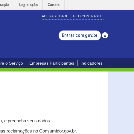
mação
Legislação
Canais
ACESSIBILIDADE
ALTO CONTRASTE
Entrar com
gov.br
re o Serviço
Empresas Participantes
Indicadores
a, e p
reencha seus dados.
uas reclamações no Consumidor.gov.br.