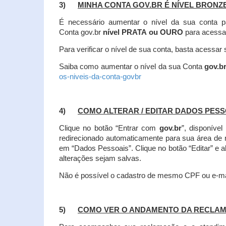
3)
MINHA CONTA GOV.BR É NÍVEL BRONZ
É necessário aumentar o nível da sua conta p
Conta gov.br
nível PRATA ou OURO
para acessa
Para verificar o nível de sua conta, basta acessa
Saiba como aumentar o nível da sua Conta
gov.b
os-niveis-da-conta-govbr
4)
COMO ALTERAR / EDITAR DADOS PES
Clique no botão “Entrar com
gov.br
”, disponíve
redirecionado automaticamente para sua área de
em “Dados Pessoais”.
Clique no botão “Editar” e 
alterações sejam salvas.
Não é possível o cadastro de mesmo CPF ou e-mai
5)
COMO VER O ANDAMENTO DA RECLA