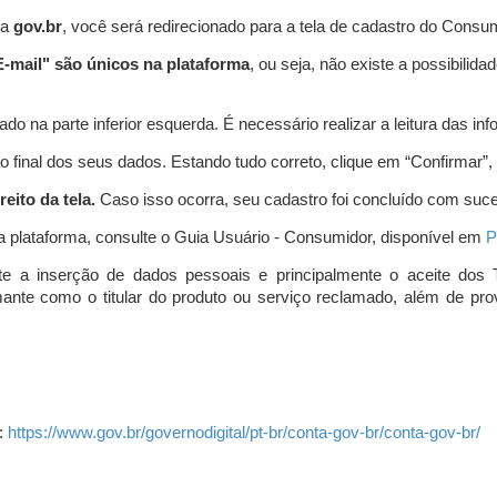
ta
gov.br
, você será redirecionado para a tela de cadastro do Consum
-mail" são únicos na plataforma
, ou seja, não existe a possibil
do na parte inferior esquerda. É necessário realizar a leitura das info
o final dos seus dados. Estando tudo correto, clique em “Confirmar”, no
eito da tela.
Caso isso ocorra, seu cadastro foi concluído com suc
a plataforma, consulte o Guia Usuário - Consumidor, disponível em
P
e a inserção de dados pessoais e principalmente o aceite dos 
amante como o titular do produto ou serviço reclamado, além de pr
:
https://www.gov.br/governodigital/pt-br/conta-gov-br/conta-gov-br/