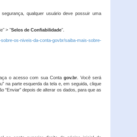
 segurança, qualquer usuário deve possuir uma
e" > "
Selos de Confiabilidade
".
s-sobre-os-niveis-da-conta-govbr/saiba-mais-sobre-
r. Faça o acesso com sua Conta
gov.br
. Você será
u” na parte esquerda da tela e, em seguida, clique
ão “Enviar” depois de alterar os dados, para que as