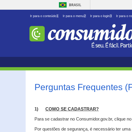
BRASIL
Ir para o conteúdo
1
Ir para o menu
2
Ir para o login
3
Ir para o r
Perguntas Frequentes (
1)
C
OMO SE CADASTRAR?
Para se cadastrar no Consumidor.gov.br, clique n
Por questões de segurança, é necessário ter uma