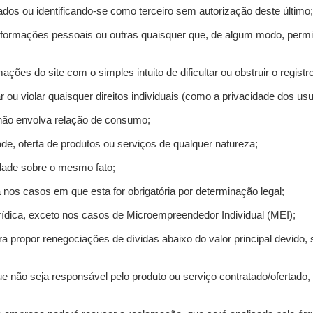
ados ou identificando-se como terceiro sem autorização deste último;
informações pessoais ou outras quaisquer que, de algum modo, permi
mações do site com o simples intuito de dificultar ou obstruir o regis
r ou violar quaisquer direitos individuais (como a privacidade dos us
 não envolva relação de consumo;
de, oferta de produtos ou serviços de qualquer natureza;
idade sobre o mesmo fato;
a nos casos em que esta for obrigatória por determinação legal;
ídica, exceto nos casos de Microempreendedor Individual (MEI);
ra propor renegociações de dívidas abaixo do valor principal devido, 
e não seja responsável pelo produto ou serviço contratado/ofertado