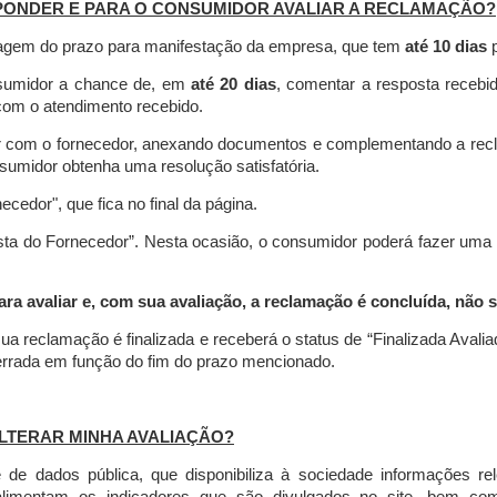
PONDER E PARA O CONSUMIDOR AVALIAR A RECLAMAÇÃO?
contagem do prazo para manifestação da empresa, que tem
até 10 dias
p
nsumidor a chance de, em
até 20 dias
, comentar a resposta recebi
o com o atendimento recebido.
agir com o fornecedor, anexando documentos e complementando a re
umidor obtenha uma resolução satisfatória.
necedor", que fica no final da página.
osta do Fornecedor”. Nesta ocasião, o consumidor poderá fazer uma
 avaliar e, com sua avaliação, a reclamação é concluída, não s
ua reclamação é finalizada
e receberá o status de “Finalizada Avali
cerrada em função do fim do prazo mencionado.
LTERAR MINHA AVALIAÇÃO?
e dados pública, que disponibiliza à sociedade informações r