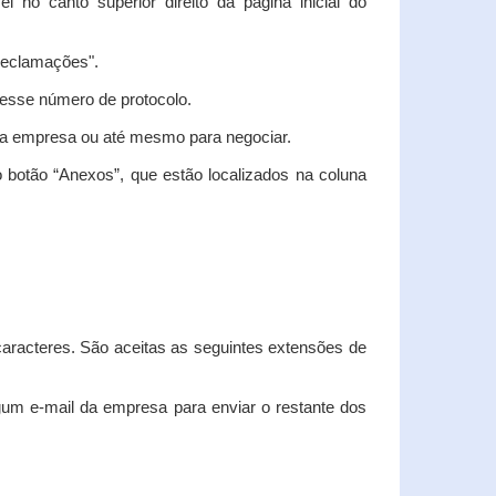
vel no canto superior direito da página inicial do
"Reclamações".
nesse número de protocolo.
m a empresa ou até mesmo para negociar.
 botão “Anexos”, que estão localizados na coluna
racteres. São aceitas as seguintes extensões de
algum e-mail da empresa para enviar o restante dos