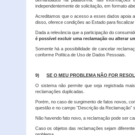
demandados na plataforma. Tais informações a
independentemente de solicitação, em formato abe
Acreditamos que o acesso a esses dados apoia a
disso, oferece condições ao Estado para fiscaliza
Dada a relevância que a participação do consumi
é possível excluir uma reclamação ou alterar u
Somente há a possibilidade de cancelar reclama
conforme Política de Uso de Dados Pessoais.
9)
SE O MEU PROBLEMA NÃO FOR RESOL
O sistema não permite que seja registrada ma
reclamações duplicadas.
Porém, no caso de surgimento de fatos novos, 
questão e no campo "Descrição da Reclamação" sej
Não havendo fato novo, a reclamação pode ser can
Caso os objetos das reclamações sejam diferent
problema.