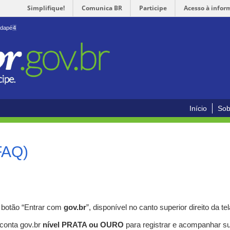
Simplifique!
Comunica BR
Participe
Acesso à infor
odapé
4
Início
Sob
FAQ)
o botão “Entrar com
gov.br
”, disponível no canto superior direito da tel
 conta gov.br
nível PRATA ou OURO
para registrar e acompanhar s