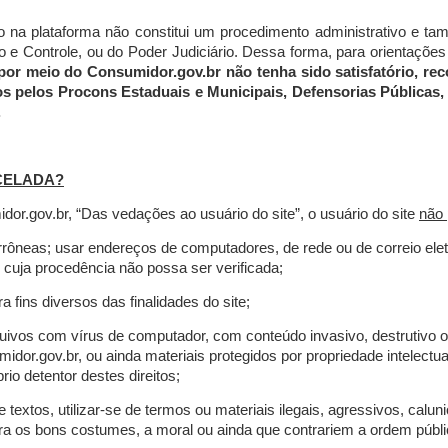
do na plataforma não constitui um procedimento administrativo e 
 Controle, ou do Poder Judiciário. Dessa forma, para orientações a
por meio do Consumidor.gov.br não tenha sido satisfatório, 
os pelos Procons Estaduais e Municipais, Defensorias Públicas, 
.
CELADA?
r.gov.br, “Das vedações ao usuário do site”, o usuário do site
não 
errôneas; usar endereços de computadores, de rede ou de correio ele
 cuja procedência não possa ser verificada;
a fins diversos das finalidades do site;
rquivos com vírus de computador, com conteúdo invasivo, destrutivo
idor.gov.br, ou ainda materiais protegidos por propriedade intelectu
io detentor destes direitos;
extos, utilizar-se de termos ou materiais ilegais, agressivos, calun
tra os bons costumes, a moral ou ainda que contrariem a ordem públi