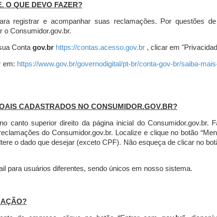
E. O QUE DEVO FAZER?
ara registrar e acompanhar suas reclamações. Por questões de
r o Consumidor.gov.br.
r sua Conta
gov.br
https://contas.acesso.gov.br
, clicar em "Privacidad
r
em:
https://www.gov.br/governodigital/pt-br/conta-gov-br/saiba-mai
SOAIS CADASTRADOS NO CONSUMIDOR.GOV.BR?
l no canto superior direito da página inicial do Consumidor.gov.b
 reclamações do Consumidor.gov.br.
Localize e clique no botão “Men
altere o dado que desejar (exceto CPF). Não esqueça de clicar no bot
l para usuários diferentes, sendo únicos em nosso sistema.
MAÇÃO?