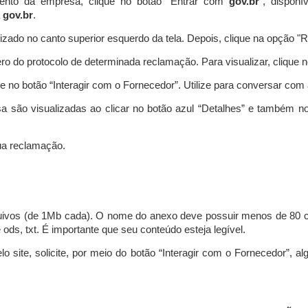
ento da empresa, clique no botão “Entrar com
gov.br
”, disponí
a
gov.br
.
lizado no canto superior esquerdo da tela. Depois, clique na opção 
o do protocolo de determinada reclamação. Para visualizar, clique 
 no botão “Interagir com o Fornecedor”. Utilize para conversar co
a são visualizadas ao clicar no botão azul “Detalhes” e também no
a reclamação.
uivos (de 1Mb cada). O nome do anexo deve possuir menos de 80 ca
 e ods, txt. É importante que seu conteúdo esteja legível.
lo site, solicite, por meio do botão “Interagir com o Fornecedor”, 