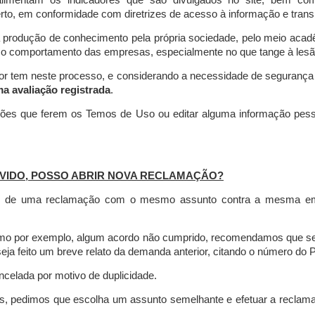
limentam os indicadores que são divulgados no site, bem com
rto, em conformidade com diretrizes de acesso à informação e transp
 produção de conhecimento pela própria sociedade, pelo meio aca
r o comportamento das empresas, especialmente no que tange à lesão 
dor tem neste processo, e considerando a necessidade de seguranç
ma avaliação registrada
.
ções que ferem os Temos de Uso ou editar alguma informação pess
VIDO, POSSO ABRIR NOVA RECLAMAÇÃO?
is de uma reclamação com o mesmo assunto contra a mesma empr
como por exemplo, algum acordo não cumprido, recomendamos que s
a feito um breve relato da demanda anterior, citando o número do 
celada por motivo de duplicidade.
es, pedimos que escolha um assunto semelhante e efetuar a reclam