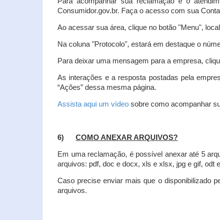
Para acompanhar sua reclamação e o atendim
Consumidor.gov.br. Faça o acesso com sua Cont
Ao acessar sua área, clique no botão "Menu", loca
Na coluna "Protocolo", estará em destaque o númer
Para deixar uma mensagem para a empresa, clique
As interações e a resposta postadas pela empres
“Ações” dessa mesma página.
Assista aqui um vídeo
sobre como acompanhar su
6)
COMO ANEXAR ARQUIVOS?
Em uma reclamação, é possível anexar até 5 arq
arquivos: pdf, doc e docx, xls e xlsx, jpg e gif, odt
Caso precise enviar mais que o disponibilizado pe
arquivos.