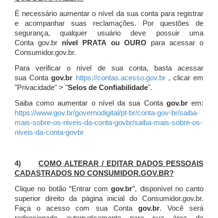
É necessário aumentar o nível da sua conta para registrar
e acompanhar suas reclamações. Por questões de
segurança, qualquer usuário deve possuir uma
Conta gov.br
nível PRATA ou OURO
para acessar o
Consumidor.gov.br.
Para verificar o nível de sua conta, basta acessar
sua Conta
gov.br
https://contas.acesso.gov.br
, clicar em
"Privacidade" > "
Selos de Confiabilidade
".
Saiba como aumentar o nível da sua Conta
gov.br
em:
https://www.gov.br/governodigital/pt-br/conta-gov-br/saiba-
mais-sobre-os-niveis-da-conta-govbr/saiba-mais-sobre-os-
niveis-da-conta-govbr
4)
COMO ALTERAR / EDITAR DADOS PESSOAIS
CADASTRADOS NO CONSUMIDOR.GOV.BR?
Clique no botão “Entrar com
gov.br
”, disponível no canto
superior direito da página inicial do Consumidor.gov.br.
Faça o acesso com sua Conta
gov.br
. Você será