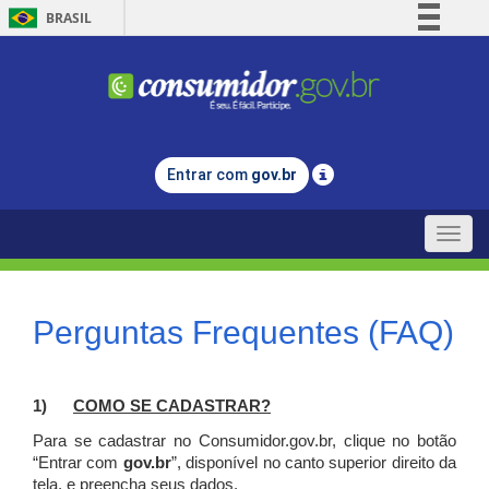
BRASIL
Simplifique!
Comunica BR
Participe
Acesso à informação
Entrar com
gov.br
Legislação
Canais
Toggle
naviga
Perguntas Frequentes (FAQ)
1)
C
OMO SE CADASTRAR?
Para se cadastrar no Consumidor.gov.br, clique no botão
“Entrar com
gov.br
”, disponível no canto superior direito da
tela, e p
reencha seus dados.