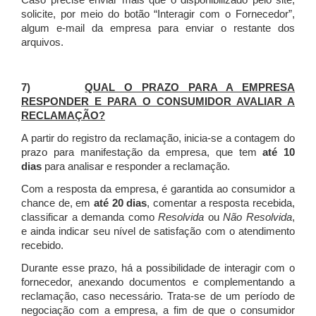
Caso precise enviar mais que o disponibilizado pelo site,
solicite, por meio do botão “Interagir com o Fornecedor”,
algum e-mail da empresa para enviar o restante dos
arquivos.
7)
QUAL O PRAZO PARA A EMPRESA
RESPONDER E PARA O CONSUMIDOR AVALIAR A
RECLAMAÇÃO?
A partir do registro da reclamação, inicia-se a contagem do
prazo para manifestação da empresa, que tem
até 10
dias
para analisar e responder a reclamação.
Com a resposta da empresa, é garantida ao consumidor a
chance de, em
até 20 dias
, comentar a resposta recebida,
classificar a demanda como
Resolvida
ou
Não Resolvida
,
e ainda indicar seu nível de satisfação com o atendimento
recebido.
Durante esse prazo, há a possibilidade de interagir com o
fornecedor, anexando documentos e complementando a
reclamação, caso necessário.
Trata-se de um período de
negociação com a empresa, a fim de que o consumidor