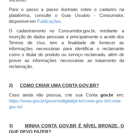
sucesso.
Para o passo a passo ilustrado sobre o cadastro na
plataforma, consulte o Guia Usuário - Consumidor,
disponível em
Publicações
.
O cadastramento no Consumidor.gov.br, mediante a
inserção de dados pessoais e principalmente o aceite dos
Termos de Uso, tem a finalidade de fornecer as
informações necessárias para identificar o reclamante
como o titular do produto ou serviço reclamado, além de
prover as informações necessárias ao tratamento da
reclamação.
2)
COMO CRIAR UMA CONTA GOV.BR?
Caso ainda não possua, crie sua Conta
gov.br
em:
https://www.gov.br/governodigital/pt-br/conta-gov-br/conta-
gov-br/
3)
MINHA CONTA GOV.BR É NÍVEL BRONZE. O
QUE DEVO FAZER?