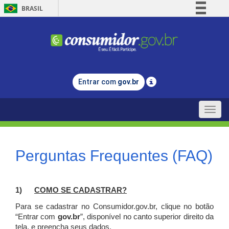
BRASIL
Simplifique!
Comunica BR
Participe
Acesso à informação
Entrar com
gov.br
Legislação
Canais
Toggle
naviga
Perguntas Frequentes (FAQ)
1)
C
OMO SE CADASTRAR?
Para se cadastrar no Consumidor.gov.br, clique no botão
“Entrar com
gov.br
”, disponível no canto superior direito da
tela, e p
reencha seus dados.