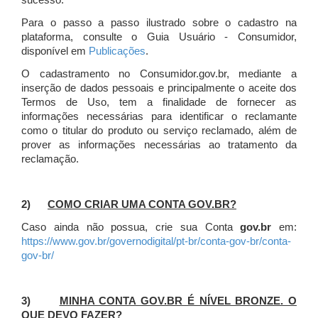
sucesso.
Para o passo a passo ilustrado sobre o cadastro na
plataforma, consulte o Guia Usuário - Consumidor,
disponível em
Publicações
.
O cadastramento no Consumidor.gov.br, mediante a
inserção de dados pessoais e principalmente o aceite dos
Termos de Uso, tem a finalidade de fornecer as
informações necessárias para identificar o reclamante
como o titular do produto ou serviço reclamado, além de
prover as informações necessárias ao tratamento da
reclamação.
2)
COMO CRIAR UMA CONTA GOV.BR?
Caso ainda não possua, crie sua Conta
gov.br
em:
https://www.gov.br/governodigital/pt-br/conta-gov-br/conta-
gov-br/
3)
MINHA CONTA GOV.BR É NÍVEL BRONZE. O
QUE DEVO FAZER?