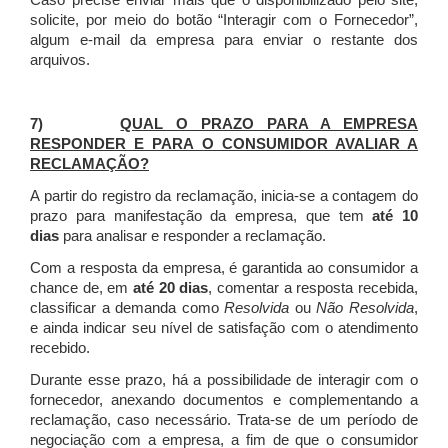
Caso precise enviar mais que o disponibilizado pelo site,
solicite, por meio do botão “Interagir com o Fornecedor”,
algum e-mail da empresa para enviar o restante dos
arquivos.
7)
QUAL O PRAZO PARA A EMPRESA
RESPONDER E PARA O CONSUMIDOR AVALIAR A
RECLAMAÇÃO?
A partir do registro da reclamação, inicia-se a contagem do
prazo para manifestação da empresa, que tem
até 10
dias
para analisar e responder a reclamação.
Com a resposta da empresa, é garantida ao consumidor a
chance de, em
até 20 dias
, comentar a resposta recebida,
classificar a demanda como
Resolvida
ou
Não Resolvida
,
e ainda indicar seu nível de satisfação com o atendimento
recebido.
Durante esse prazo, há a possibilidade de interagir com o
fornecedor, anexando documentos e complementando a
reclamação, caso necessário.
Trata-se de um período de
negociação com a empresa, a fim de que o consumidor