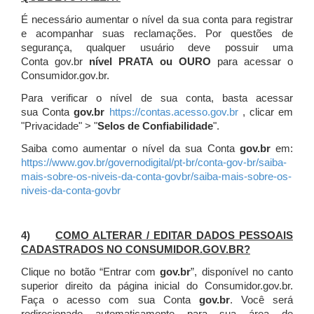
É necessário aumentar o nível da sua conta para registrar
e acompanhar suas reclamações. Por questões de
segurança, qualquer usuário deve possuir uma
Conta gov.br
nível PRATA ou OURO
para acessar o
Consumidor.gov.br.
Para verificar o nível de sua conta, basta acessar
sua Conta
gov.br
https://contas.acesso.gov.br
, clicar em
"Privacidade" > "
Selos de Confiabilidade
".
Saiba como aumentar o nível da sua Conta
gov.br
em:
https://www.gov.br/governodigital/pt-br/conta-gov-br/saiba-
mais-sobre-os-niveis-da-conta-govbr/saiba-mais-sobre-os-
niveis-da-conta-govbr
4)
COMO ALTERAR / EDITAR DADOS PESSOAIS
CADASTRADOS NO CONSUMIDOR.GOV.BR?
Clique no botão “Entrar com
gov.br
”, disponível no canto
superior direito da página inicial do Consumidor.gov.br.
Faça o acesso com sua Conta
gov.br
. Você será