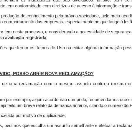
limentam os indicadores que são divulgados no site, bem com
rto, em conformidade com diretrizes de acesso à informação e transp
 produção de conhecimento pela própria sociedade, pelo meio aca
r o comportamento das empresas, especialmente no que tange à lesão 
dor tem neste processo, e considerando a necessidade de seguranç
ma avaliação registrada
.
ções que ferem os Temos de Uso ou editar alguma informação pess
VIDO, POSSO ABRIR NOVA RECLAMAÇÃO?
is de uma reclamação com o mesmo assunto contra a mesma empr
como por exemplo, algum acordo não cumprido, recomendamos que s
a feito um breve relato da demanda anterior, citando o número do 
celada por motivo de duplicidade.
es, pedimos que escolha um assunto semelhante e efetuar a reclam