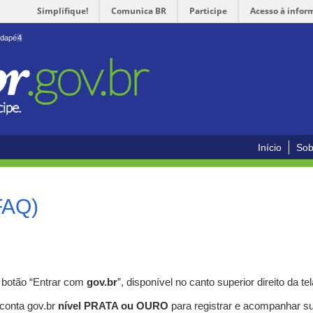
Simplifique!
Comunica BR
Participe
Acesso à infor
odapé
4
Início
Sob
FAQ)
o botão “Entrar com
gov.br
”, disponível no canto superior direito da tel
 conta gov.br
nível PRATA ou OURO
para registrar e acompanhar s