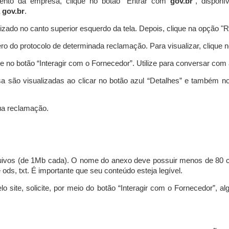
ento da empresa, clique no botão “Entrar com
gov.br
”, disponí
a
gov.br
.
lizado no canto superior esquerdo da tela. Depois, clique na opção 
o do protocolo de determinada reclamação. Para visualizar, clique 
 no botão “Interagir com o Fornecedor”. Utilize para conversar co
a são visualizadas ao clicar no botão azul “Detalhes” e também no
a reclamação.
uivos (de 1Mb cada). O nome do anexo deve possuir menos de 80 ca
 e ods, txt. É importante que seu conteúdo esteja legível.
lo site, solicite, por meio do botão “Interagir com o Fornecedor”, 