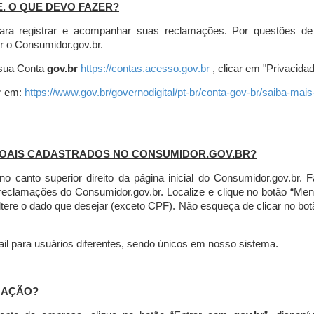
E. O QUE DEVO FAZER?
ara registrar e acompanhar suas reclamações. Por questões de
r o Consumidor.gov.br.
r sua Conta
gov.br
https://contas.acesso.gov.br
, clicar em "Privacidad
r
em:
https://www.gov.br/governodigital/pt-br/conta-gov-br/saiba-mai
SOAIS CADASTRADOS NO CONSUMIDOR.GOV.BR?
l no canto superior direito da página inicial do Consumidor.gov.b
 reclamações do Consumidor.gov.br.
Localize e clique no botão “Men
altere o dado que desejar (exceto CPF). Não esqueça de clicar no bot
l para usuários diferentes, sendo únicos em nosso sistema.
MAÇÃO?