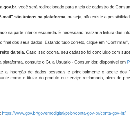
ta
gov.br
, você será redirecionado para a tela de cadastro do Consum
-mail" são únicos na plataforma
, ou seja, não existe a possibil
do na parte inferior esquerda. É necessário realizar a leitura das info
o final dos seus dados. Estando tudo correto, clique em “Confirmar”, no
eito da tela.
Caso isso ocorra, seu cadastro foi concluído com suc
a plataforma, consulte o Guia Usuário - Consumidor, disponível em
P
e a inserção de dados pessoais e principalmente o aceite dos 
amante como o titular do produto ou serviço reclamado, além de pr
:
https://www.gov.br/governodigital/pt-br/conta-gov-br/conta-gov-br/