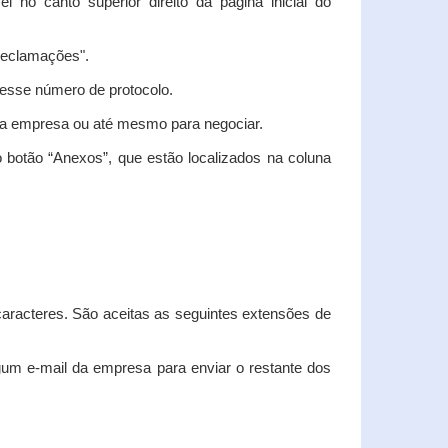
vel no canto superior direito da página inicial do
"Reclamações".
nesse número de protocolo.
m a empresa ou até mesmo para negociar.
 botão “Anexos”, que estão localizados na coluna
racteres. São aceitas as seguintes extensões de
algum e-mail da empresa para enviar o restante dos