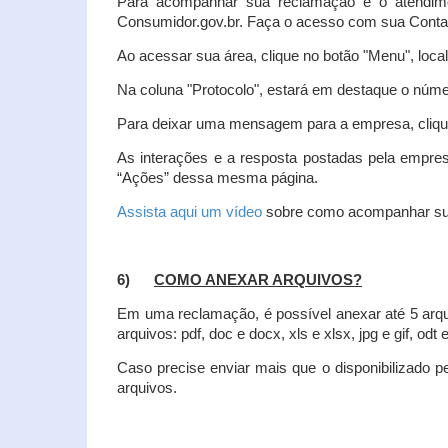
Para acompanhar sua reclamação e o atendim
Consumidor.gov.br. Faça o acesso com sua Cont
Ao acessar sua área, clique no botão "Menu", loca
Na coluna "Protocolo", estará em destaque o númer
Para deixar uma mensagem para a empresa, clique
As interações e a resposta postadas pela empres
“Ações” dessa mesma página.
Assista aqui um vídeo
sobre como acompanhar su
6)
COMO ANEXAR ARQUIVOS?
Em uma reclamação, é possível anexar até 5 arq
arquivos: pdf, doc e docx, xls e xlsx, jpg e gif, odt
Caso precise enviar mais que o disponibilizado pe
arquivos.