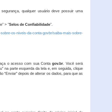
 segurança, qualquer usuário deve possuir uma
e" > "
Selos de Confiabilidade
".
s-sobre-os-niveis-da-conta-govbr/saiba-mais-sobre-
r. Faça o acesso com sua Conta
gov.br
. Você será
u” na parte esquerda da tela e, em seguida, clique
ão “Enviar” depois de alterar os dados, para que as