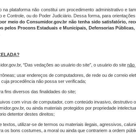
do na plataforma não constitui um procedimento administrativo e 
 Controle, ou do Poder Judiciário. Dessa forma, para orientações a
por meio do Consumidor.gov.br não tenha sido satisfatório, 
os pelos Procons Estaduais e Municipais, Defensorias Públicas, 
.
CELADA?
r.gov.br, “Das vedações ao usuário do site”, o usuário do site
não 
errôneas; usar endereços de computadores, de rede ou de correio ele
 cuja procedência não possa ser verificada;
a fins diversos das finalidades do site;
rquivos com vírus de computador, com conteúdo invasivo, destrutivo
idor.gov.br, ou ainda materiais protegidos por propriedade intelectu
io detentor destes direitos;
extos, utilizar-se de termos ou materiais ilegais, agressivos, calun
tra os bons costumes, a moral ou ainda que contrariem a ordem públi