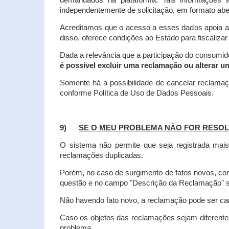
demandados na plataforma. Tais informações a
independentemente de solicitação, em formato abe
Acreditamos que o acesso a esses dados apoia a
disso, oferece condições ao Estado para fiscaliza
Dada a relevância que a participação do consumi
é possível excluir uma reclamação ou alterar u
Somente há a possibilidade de cancelar reclama
conforme Política de Uso de Dados Pessoais.
9)
SE O MEU PROBLEMA NÃO FOR RESOL
O sistema não permite que seja registrada ma
reclamações duplicadas.
Porém, no caso de surgimento de fatos novos, 
questão e no campo "Descrição da Reclamação" sej
Não havendo fato novo, a reclamação pode ser can
Caso os objetos das reclamações sejam diferent
problema.