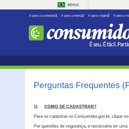
BRASIL
Ir para o conteúdo
1
Ir para o menu
2
Ir para o login
3
Ir para o r
Perguntas Frequentes (
1)
C
OMO SE CADASTRAR?
Para se cadastrar no Consumidor.gov.br, clique n
Por questões de segurança, é necessário ter uma