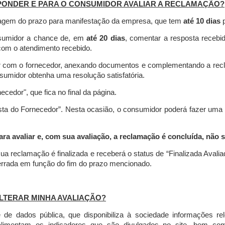
PONDER E PARA O CONSUMIDOR AVALIAR A RECLAMAÇÃO?
contagem do prazo para manifestação da empresa, que tem
até 10 dias
p
nsumidor a chance de, em
até 20 dias
, comentar a resposta recebi
o com o atendimento recebido.
agir com o fornecedor, anexando documentos e complementando a re
umidor obtenha uma resolução satisfatória.
necedor", que fica no final da página.
osta do Fornecedor”. Nesta ocasião, o consumidor poderá fazer uma
 avaliar e, com sua avaliação, a reclamação é concluída, não s
ua reclamação é finalizada
e receberá o status de “Finalizada Avali
cerrada em função do fim do prazo mencionado.
LTERAR MINHA AVALIAÇÃO?
e dados pública, que disponibiliza à sociedade informações r