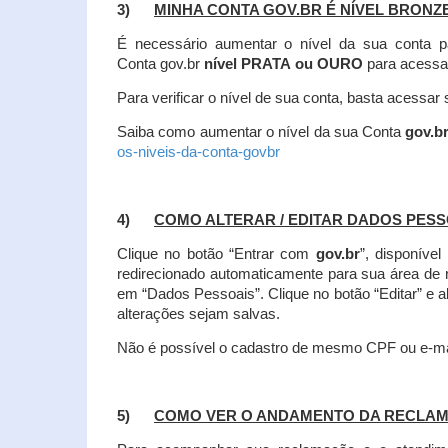
3)
MINHA CONTA GOV.BR É NÍVEL BRONZ
É necessário aumentar o nível da sua conta p
Conta gov.br
nível PRATA ou OURO
para acessa
Para verificar o nível de sua conta, basta acessa
Saiba como aumentar o nível da sua Conta
gov.b
os-niveis-da-conta-govbr
4)
COMO ALTERAR / EDITAR DADOS PES
Clique no botão “Entrar com
gov.br
”, disponíve
redirecionado automaticamente para sua área de
em “Dados Pessoais”.
Clique no botão “Editar” e 
alterações sejam salvas.
Não é possível o cadastro de mesmo CPF ou e-mai
5)
COMO VER O ANDAMENTO DA RECLA