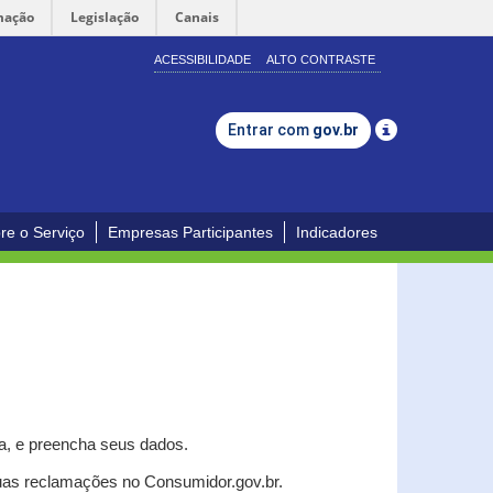
mação
Legislação
Canais
ACESSIBILIDADE
ALTO CONTRASTE
Entrar com
gov.br
re o Serviço
Empresas Participantes
Indicadores
a, e p
reencha seus dados.
uas reclamações no Consumidor.gov.br.