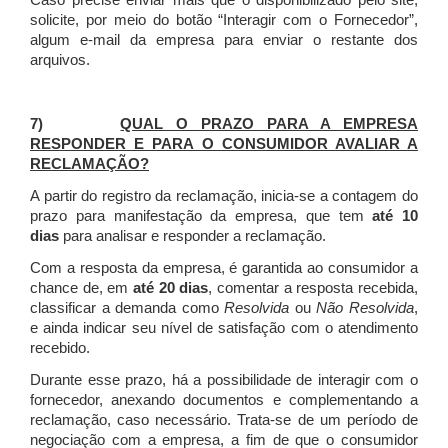
Caso precise enviar mais que o disponibilizado pelo site,
solicite, por meio do botão “Interagir com o Fornecedor”,
algum e-mail da empresa para enviar o restante dos
arquivos.
7)
QUAL O PRAZO PARA A EMPRESA
RESPONDER E PARA O CONSUMIDOR AVALIAR A
RECLAMAÇÃO?
A partir do registro da reclamação, inicia-se a contagem do
prazo para manifestação da empresa, que tem
até 10
dias
para analisar e responder a reclamação.
Com a resposta da empresa, é garantida ao consumidor a
chance de, em
até 20 dias
, comentar a resposta recebida,
classificar a demanda como
Resolvida
ou
Não Resolvida
,
e ainda indicar seu nível de satisfação com o atendimento
recebido.
Durante esse prazo, há a possibilidade de interagir com o
fornecedor, anexando documentos e complementando a
reclamação, caso necessário.
Trata-se de um período de
negociação com a empresa, a fim de que o consumidor