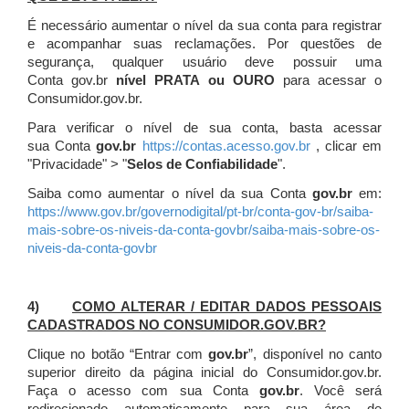
É necessário aumentar o nível da sua conta para registrar
e acompanhar suas reclamações. Por questões de
segurança, qualquer usuário deve possuir uma
Conta gov.br
nível PRATA ou OURO
para acessar o
Consumidor.gov.br.
Para verificar o nível de sua conta, basta acessar
sua Conta
gov.br
https://contas.acesso.gov.br
, clicar em
"Privacidade" > "
Selos de Confiabilidade
".
Saiba como aumentar o nível da sua Conta
gov.br
em:
https://www.gov.br/governodigital/pt-br/conta-gov-br/saiba-
mais-sobre-os-niveis-da-conta-govbr/saiba-mais-sobre-os-
niveis-da-conta-govbr
4)
COMO ALTERAR / EDITAR DADOS PESSOAIS
CADASTRADOS NO CONSUMIDOR.GOV.BR?
Clique no botão “Entrar com
gov.br
”, disponível no canto
superior direito da página inicial do Consumidor.gov.br.
Faça o acesso com sua Conta
gov.br
. Você será