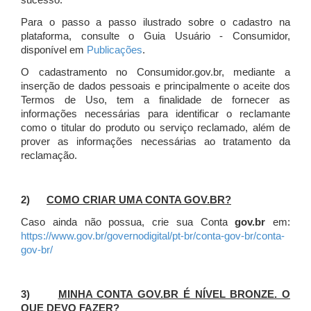
sucesso.
Para o passo a passo ilustrado sobre o cadastro na
plataforma, consulte o Guia Usuário - Consumidor,
disponível em
Publicações
.
O cadastramento no Consumidor.gov.br, mediante a
inserção de dados pessoais e principalmente o aceite dos
Termos de Uso, tem a finalidade de fornecer as
informações necessárias para identificar o reclamante
como o titular do produto ou serviço reclamado, além de
prover as informações necessárias ao tratamento da
reclamação.
2)
COMO CRIAR UMA CONTA GOV.BR?
Caso ainda não possua, crie sua Conta
gov.br
em:
https://www.gov.br/governodigital/pt-br/conta-gov-br/conta-
gov-br/
3)
MINHA CONTA GOV.BR É NÍVEL BRONZE. O
QUE DEVO FAZER?