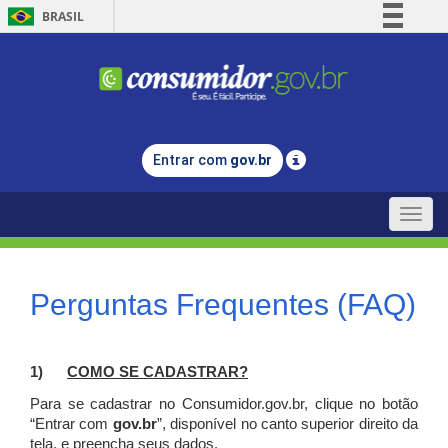
BRASIL
Simplifique!
Comunica BR
Participe
Acesso à informação
Entrar com
gov.br
Legislação
Canais
Toggle
naviga
Perguntas Frequentes (FAQ)
1)
C
OMO SE CADASTRAR?
Para se cadastrar no Consumidor.gov.br, clique no botão
“Entrar com
gov.br
”, disponível no canto superior direito da
tela, e p
reencha seus dados.